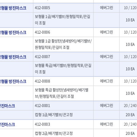
- LED램프
O
TUOFU
TWOCHERRYS
기
- 스프레이건
보형물 방진마스크
412-0005
에버그린
10 / 120
- 예초기
리
VBW
- 작업용톱
VESSEL
- 라디에이터
보형물 1급/배기밸브/원형밀착포/끈길
치
- 송곳
10 EA
WOODCRAFT
XCELITE
- 심지난로
이 조절
- 각끌
ZETA(PVC커터)
ZETA(라디에이터)
- 온수 히터
프커터
- 측정자
보형물 방진마스크
412-0006
에버그린
10 / 120
- 열선
ZONE KING
가드맨
- 클립
보형물 1급 활성탄(냄새방어)/배기밸브/
- 정온선
나이텍스
대건
10 EA
기세트
- 컴파스
원형밀착포/끈길이 조절
- 콤프레셔
트
- 작업대
디월트 인버터 발전기
라이트 세이키
보형물 방진마스크
412-0007
에버그린
10 / 120
- 물림쇠
바람돌이
백마
- 측정기
보형물 특급/배기밸브/원형밀착포/끈길
아임삭
에버그린
10 EA
- 디지털습도측정기
이 조절
우주전열(겨울)
우주전열(여름)
- 지그그리퍼시스템
보형물 방진마스크
412-0008
에버그린
10 / 120
- 치즐
조란
츠노다(TTC)
- 치즐세트
보형물 특급 활성탄(냄새방어)/배기밸
협성
황금손
10 EA
- 파팅툴
브/원형밀착포/끈길이 조절
- 터닝툴세트
방진마스크
412-0001
에버그린
20 / 240
- 할로윙툴
컵형 1급/배기밸브/끈고정
20 EA
- 캘리퍼
- 잭나이프
방진마스크
412-0003
에버그린
20 / 240
- 스코프세트
컵형 2급/배기밸브/끈고정
20 EA
- 조각세트