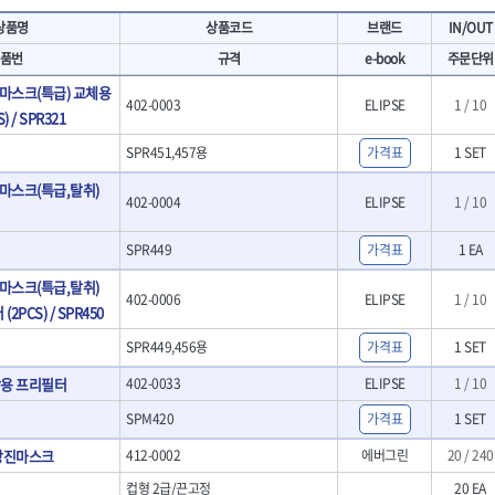
- 마카
- 대형평도
HIT
IR
상품명
상품코드
브랜드
IN/OUT
- 매직
- 조각도세트
KAKURI
Katimax
- 작업등
- D형조각도
품번
규격
e-book
주문단위
- 케이블타이
- 카빙나이프
KLEIN
KNIPEX
진마스크(특급) 교체용
기
- 스피커
- 나이프
402-0003
ELIPSE
1 / 10
KUKEN
LENOX(사입)
) / SPR321
- 스코프
안전용품
LOGOSOL(AGMA)
LONCIN
인
- 손도끼
- 안전안경
SPR451,457용
가격표
1 SET
MAYHEW
MCC
- 목공용끌
- 안전고글
진마스크(특급,탈취)
팩
- 목공용끌세트
NICHOLSON
Norton
- 방진마스크
402-0004
ELIPSE
1 / 10
니릴
- 나무상자케이스
- 방독마스크
PFEIL
PICA
- 버니셔
- 보호복
SPR449
가격표
1 EA
RIDGID
ROBERTSORBY
니터
- 끌
- 장갑
RUKO
RYOBI
- 가우지
진마스크(특급,탈취)
- 낙하방지코드
402-0006
ELIPSE
1 / 10
- 조각칼
SENCI
SHINANO
2PCS) / SPR450
- 무릎 보호대
- 끌세트
SMOOS
SOURCE
전기.계절상품
SPR449,456용
가격표
1 SET
소기
- 대패
SWANSON
TEFENPLAST
- 열풍기
- 톱
용 프리필터
402-0033
ELIPSE
1 / 10
- 히터
THETA-드라이버
THETA-랜턴
- 대패날
- 충전식분무기
SPM420
가격표
1 SET
- 미니터닝세트
트
THETA-스패너
THETA-운반구
- 선풍기
- 포스너비트
세서리
THETA-측정
THETA-커터,가위
방진마스크
412-0002
에버그린
20 / 240
- 용접기
- 악세사리
N
TOP
TOPTUL
- LED충전식작업등
컵형 2급/끈고정
20 EA
척기
- 클로스샌딩롤