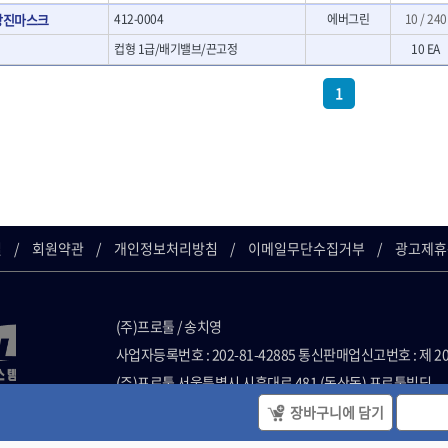
- 크래프트카버세트
방진마스크
412-0004
에버그린
10 / 240
- 말렛스위프
컵형 1급/배기밸브/끈고정
10 EA
- 목공용망치
대패
1
- 스크래퍼
- 핸드툴세트
- 다이아몬드휠
- 테이블쏘
- 원형톱날
- 샌딩디스크
- 스크롤쏘날
길
회원약관
개인정보처리방침
이메일무단수집거부
광고제휴
- 숫돌
- 다이아몬드숫돌
- 원형톱날/루터비트
- 루터비트
(주)프로툴 / 송치영
- 루터비트세트
사업자등록번호 : 202-81-42885 통신판매업신고번호 : 제 2
- 직쏘날
- 디지털앵글파인더
(주)프로툴 서울특별시 시흥대로 481 (독산동) 프로툴빌딩
- 띠톱날
2021 VARO - ALL RIGHTS RESERVED. ( 사전 동의 없이 VARO 
장바구니에 담기
- 모종삽
단 사용할 수 없습니다. )
- 갈퀴