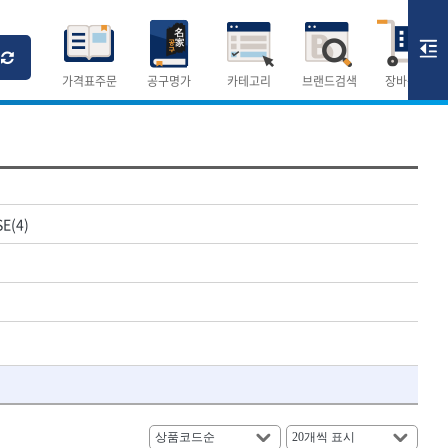
Ri
T
M
가격표주문
공구명가
카테고리
브랜드검색
장바구니
×
×
측정공구.절삭공구
SE(4)
숫자
측정도구
- 자
- 줄자
- 컴퍼스
AURIOU
- 분도기
CMO
- 수평기
DH신바람
- 테파게이지
- 레이저메타
ELIPSE
- 기타 측정도구
FLAG
- 검전테스터
HALDER