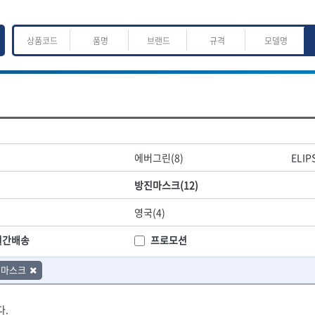
ㅈ
ㅊ
ㅋ
ㅌ
ㅍ
ㅎ
어.운반
산업.안전.웰딩.계절
목공공구.목공기계
에버그린(8)
ELIP
K
L
M
N
O
P
Q
R
S
T
U
V
W
X
Y
Z
산업, 생활용품
조각도.끌
방진마스크(12)
- 펜
- 평도
프핸들
- 나사고정제
- 아사도
영국(4)
- 배관밀봉제
- 환도
ACE POWER
Armor Tool, LLC
- 윤활방청제
- 심환도
BTK
CHANNELLOCK
월간배송
프로모션
- 선글라스, 고글
- 곡환도
CROWN
DEWIT
- 설치형가림막
- 삼각도
진마스크
기
- 블로워
EISHIN
- 곡아사도
EKLIND
가공기
- 전선릴
- 곡삼각도
FASTCAP
FISKARS
- 연장선
- 조각도
다.
FORREST
GIANTLOK