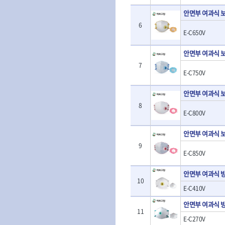
- 판금계측자
TRACER
TSUNESABUR
- 수동복스대
- 건/습식 청소
안면부 여과식 
- 핸드훅크
VALLORBE
- 스핀드라이버
- 청소기악세서
VAUGHAN
- 엔진홀드
6
- 소켓레일세트
- 체인파이프렌
E-C650V
WERA
WIHA
- 코끼리잭
- 롱소켓레일세트
- 동파이프커터
- 가래지잭
ZETA
ZETA(LED)
- 육각비트소켓레일세트
- 플라스틱파이
안면부 여과식 
ZETA(자화기)
자동차용공구
ZETA(커터)
- 소켓세트
- 디버러
7
- 플레어너트소켓
게링 HSS-CO
나노원
E-C750V
- 스터드풀러
- 동파이프확관
- 인젝터스페셜소켓
- 너트트위스터
- 전동오스타세
동해
디월트
- 드레인플러그소켓
안면부 여과식 
- 볼트트위스터
- 배관내시경
멜텍
미주산업
- 벨트텐션풀리렌치
- 탭홀더
- 배관청소기
8
북성
스팀코리아
- 리무버
E-C800V
- 다이홀더
- 하수구청소기
- 드래그링크소켓
에코플로우
엠파이어
- T형소켓렌치
- 오거
- 록너트버스터
안면부 여과식 
- 옵셋라쳇렌치
- 커터
이홈
일레드
- 토션바
9
- 라쳇렌치세트
- 스프링헤드
타이거(TIGER)
플렉스-절단석
E-C850V
- 임팩뒤바퀴휠너트소켓
- 임팩드라이버
- PVC커터
- 반사경
- 임팩드라이버세트
- 기타 악세사리
안면부 여과식 
- 오일휠타소켓
- 비트라쳇핸들
- 콤프레샤
10
- 레버바
E-C410V
- 비트
전동.충전공구
- 호스클램프플라이어
- 파워비트
- 드릴
안면부 여과식 
- 피스톤링컴프레셔
- 양용드라이버비트
11
- 드라이버
- 드로우핸들
E-C270V
- 파워비트세트
- 임팩렌치