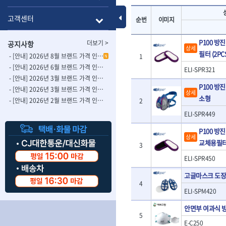
- 롱별소켓
- 파이프가공기
HAZET
HIOKI
- 임팩별소켓
- 바이스
Toggle Menu
고객센터
순번
이미지
ISOTOOL
JOKARI
- 임팩롱별소켓
- 파이프스탠드
- 비트소켓
- 파이프바이스
KBS
KHEIRON
P100 방
더보기 >
공지사항
- 육각비트소켓
- 유압전선압착
상세
KOMELON
KTC
필터 (2PCS
- 임팩육각비트소켓
- 듀잇밴더
- [안내] 2026년 8월 브랜드 가격 인상 사전 안내의 건
1
N
LIENIELSEN
LOCTITE
- 별비트소켓
- 마이크로드레
- [안내] 2026년 6월 브랜드 가격 인상 사전 안내의 건
ELI-SPR321
MAFELL
MARTOR
- XZN비트소켓
- 마이크로릴
- [안내] 2026년 3월 브랜드 가격 인상 사전 안내의 건-2
P100 방
- 임팩육각비트
- 시스네이크컴
MORSE
NANIWA
- [안내] 2026년 3월 브랜드 가격 인상 사전 안내의 건
상세
- 임팩비트
- 시스네이크미
소형
- [안내] 2026년 2월 브랜드 가격 인상 사전 안내의 건
2
OSEIN
PB
- 임팩비트홀더
- 시스네이크
ELI-SPR449
PROXXON
RICHMOND
- 유니버셜조인트
- 배관검사용모
ROTHENBERGER
RUBI
- 아답타
- 내시경카메라
P100 방
상세
- 연결대
- 라인송신기
SCANGRIP
Scanprobe
교체용필터 (
3
- 임팩연결대
- 탐지용수신기
자동차공구.장비
SICE
SKIL
ELI-SPR450
- 볼연결대
- 콤비네이션청
STAHLWILLE
STANZANI
- 볼연결대세트
- 수동스피너
고글마스크 도장
자동차용장비
THETA -직판오일등
THETA-공구함
- 라쳇핸들
- 프렉스샤프트
4
- 타이어탈착기
ELI-SPM420
- 퀵릴리스라쳇핸들
- 액세서리
THETA-몽키
THETA-소켓비
- 타이어휠발란스
- 플렉시블라쳇핸들
- 전동드럼머신
THETA-자석소켓
THETA-전동악
- 판금작기세트
안면부 여과식 
- 단축라쳇핸들
- 스프링청소기
5
- 리프트
THETA-헤라
THOMAS FLIN
E-C250
- 라쳇아답터
- 고압파이프세