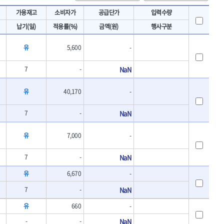
토크렌치
IRWIN
가용재고
소비자가
공급단가
입력수량
- 토크렌치바디
KAWASA
납기(일)
적용률(%)
금액(원)
행사구분
- 토크렌치
KOKEN
- 디지탈토크렌치
유
5,600
-
- 토크렌치라쳇헤드
LENOX(수입)
- 토크렌치스패너헤드
MACHAN
- 토크렌치링헤드
7
-
NaN
MEGA
- 토크아답타
OLSON
- 크로우풋
유
40,170
-
- 토크테스터기
PICARD
- 비디오스코프
7
-
NaN
ROTARY LIFT
- 토크드라이버핸들
S.Djarv Hantverk AB
- 토크드라이버세트
유
7,000
-
SHOPVAC
- 토크드라이버
- 토크드라이버블레이드
SPARTAN
7
-
NaN
- 다이얼토크렌치
TENGU
유
6,670
-
- 토크멀티플라이어
THETA-망치
- 토크렌치비트홀다헤드
7
-
NaN
THETA-자동몽키
- 가방/케이스
THETA-핸드카트
유
660
-
절삭공구
TORMEK
- 홀쏘날
-
-
NaN