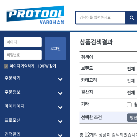
상품검색결과
카테고리 검색
브랜드 검색
로그인
검색어
전체
ㄱ
ㄴ
ㄷ
ㄹ
ㅁ
ㅂ
ㅅ
ㅇ
작업공구.종합공구
배관.전동.에
아이디 기억하기
ID/PW 찾기
브랜드
전체
A
B
C
D
E
F
G
H
I
J
소켓,렌치,드라이버
배관공구.장비
주문하기
카테고리
전체
- 소켓
- 파이프렌치
전체
- 롱소켓
- 스트랩락파이
주문정보
원산지
전체
- 세미롱소켓
- 파이프커터
1-DAY
ABC
- 엑스트라롱소켓
- 튜빙커터
Benchcrafted
기타
BHS(영창망치)
마이페이지
- 임팩소켓
- 리머
CMT
CP
- 임팩세미롱소켓
- 밴더
선택한 조건
방
DMT
- 임팩롱소켓
- 동파이프확관
EIGHT
프로모션
- 유니버셜소켓
- 파이프나사산
ENGINEER
EXPERT
- 별소켓
- 오스타세트
12
견적관리
총
개의 상품이 검색되었습니
FLEX
FLEXCUT