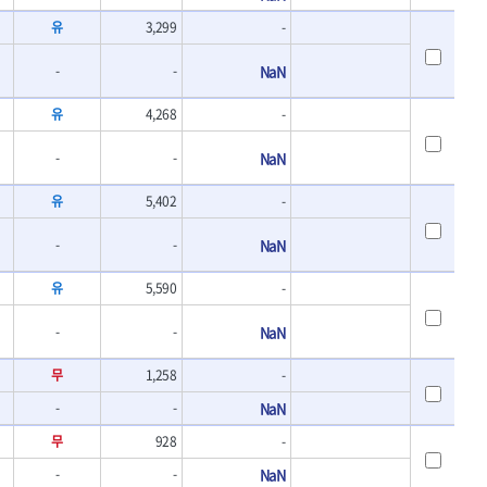
- 바이메탈홀쏘날
UVEX
유
3,299
-
- 하이스드릴
WALTER
- 하이스코발트드릴
-
-
NaN
XPROTOOL-기어렌치
- 드릴세트
ZETA(비트셋트)
- 아바
유
4,268
-
- 반대탭
게링 HSS
- 톱날
대건케이블
-
-
NaN
- 절단석
맘모스
- 원형톱날
유
5,402
-
벡스
에코파워팩
-
-
NaN
이젠
유
5,590
-
콰이어트존
-
-
NaN
무
1,258
-
-
-
NaN
무
928
-
-
-
NaN