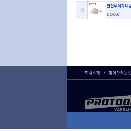
- 판금돌리
- 너트세터
안면부 여과식 
- 샌더
- 스파크플러그플라이어
- 마그네틱너트세터
12
- 앵글그라인더
- 범핑망치
E-C450V
- 슬라이딩마그네틱너트세
- 컷쏘
- 픽업툴
터
- 각도절단기
- 클립플라이어
- 비트아답타
- 플런지쏘
- 허브캡풀러
- 충전드릴용롱소켓
- 블로워
- 산소센서소켓
- 나비볼트소켓
- 밴드쏘
- 클립리무버
- 스파크플러그소켓
- 원형톱
- 자석접시
- 비트소켓레일세트
- 해머드릴
- 작업용등받이
- 임팩비트소켓
- 임팩드라이버
- 자동차전용공구
- 조인트
- 로터리해머
- 타이어레버
- 세미롱임팩소켓
회사소개
찾아오시는
- 라쳇렌치
- 스크래퍼
- 라쳇헤드
- 전동가위
- 후크드라이버
- 임팩아답타
- 직쏘
- 너트그립소켓
- 비트홀다
- 멀티커터
- 볼L렌치세트
임팩휠너트소켓
- 광택기
- L렌치세트
- 임팩휠너트소켓
- 앵글그라인더
- 볼L렌치
- 샌딩머신
- L렌치
- 밴드쏘
- 별렌치세트
- 콤보세트
- 별렌치
- 충전광택기