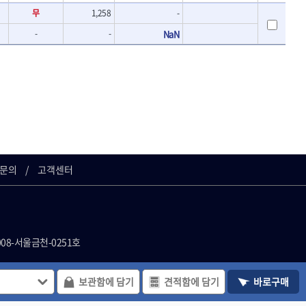
무
1,258
-
-
-
NaN
문의
고객센터
008-서울금천-0251호
사이트의 일체 정보, 컨텐츠 및 UI등을 무
보관함에 담기
견적함에 담기
바로구매