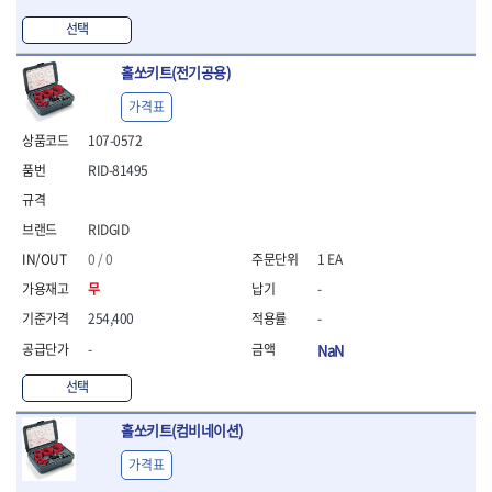
- 방폭T렌치
선택
- 방폭드라이버
- 방폭펀치
홀쏘키트(전기공용)
- 절연포지비트소켓
가격표
철공공구
- 볼트커터
107-0572
- 핸드볼트커터
RID-81495
- 항공가위
- 클램프
RIDGID
- 망치
- 빠루망치
0 / 0
1 EA
- 볼핀망치
무
-
- 함마망치
254,400
-
- 도끼
- 망치헤드
-
NaN
- 판금망치
선택
- 나일론무반동망치
- 플라스틱망치
홀쏘키트(컴비네이션)
- 고무망치
- 핀펀치
가격표
- 센타펀치