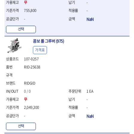
- 조절식렌치
무
-
- 볼트세터
755,800
-
- 너트드라이버
-
NaN
- 자화기
- 레이저팁 드라이버
선택
- 라쳇렌치
- 임팩엑스트라롱소켓
콤보 롤 그루버 (975)
- 파워렌치
가격표
- 드릴척아답타
- 조인트플러그소켓
107-0257
- 옵셋렌치
RID-25638
- 파워렌치
- 소켓홀더
- 클라이밍비트
RIDGID
- 토크아답타
0 / 0
1 EA
- 비트소켓세트
무
-
- 포지비트
- 일자비트
2,049,300
-
- 임팩별비트
-
NaN
- 임팩일자비트
선택
- 임팩포지비트
- 임팩십자비트