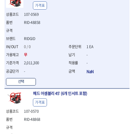
- 절연전공칼
가격표
- 절연안전모
107-0569
- 절연매트
- 방폭소켓
RID-48858
- 방폭라쳇핸들
- 방폭콤비네이션렌치
RIDGID
- 방폭함마스패너
- 절연일자드라이버
0 / 0
1 EA
- 절연별드라이버
무
-
- 절연드라이버세트
2,011,300
-
- 스트리퍼
-
NaN
- 라쳇케이블커터
- 자동스트리퍼
선택
- 케이블스트리퍼
- 압착기
헤드 어셈블리 45˚ (6개 인서트 포함)
- 핀셋
가격표
- 절연공구세트
- 절연비트홀다
107-0570
- 절연비트홀다드라이버
RID-48868
- 방폭망치
- 절연L렌치