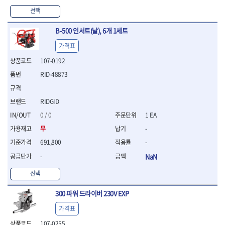
WIHA
WOODCRAFT
- 청소기
- 임팩휠너트소켓
- 테이블쏘
- T별렌치세트
선택
- 오토해머
XCELITE
XPROTOOL-기어렌치
- 원형톱날
- 깃발형별렌치
ZETA
ZETA(LED)
전동악세서리
- 샌딩디스크
- 너트T렌치
B-500 인서트(날), 6개 1세트
- 충전드릴용소켓
ZETA(PVC커터)
ZETA(라디에이터)
- 스크롤쏘날
- 별T렌치
가격표
- 전동비트롱소켓
- 숫돌
ZETA(비트셋트)
ZETA(자화기)
- 소켓비트세트
- 드릴비트
- 다이아몬드숫돌
- 공구세트
107-0192
ZETA(커터)
ZONE KING
- 비트세트
- 원형톱날/루터비트
- 드라이버세트
가드맨
게링 HSS
RID-48873
- 드릴척
- 루터비트
- 렌치세트
게링 HSS-CO
나노원
- 육각비트
- 루터비트세트
- 육각드라이버
나이텍스
대건
- 퀵릴리스비트소켓
- 직쏘날
RIDGID
- 드라이버
대건케이블
동해
- 전동비트소켓
- 디지털앵글파인더
- 타격드라이버
0 / 0
1 EA
- 롱자석소켓
디월트
디월트 인버터 발전기
- 띠톱날
- 양용드라이버
무
-
- 소켓아답타
- 모종삽
라이트 세이키
맘모스
- 너트드라이버
- 악세서리
691,800
-
- 갈퀴
- 별드라이버
멜텍
미주산업
- 청소기
- 호미
- 일자드라이버
-
NaN
바람돌이
백마
- 컷쏘날
- 스포크
- 십자드라이버
벡스
북성
- 원형톱날
선택
- 파종기
- 포지드라이버
스팀코리아
아임삭
- 홈클리너
- 라운드너트드라이버
에어공구
300 파워 드라이버 230V EXP
에버그린
에코파워팩
- 제초기
- 양용드라이버핸들
- 에어라쳇렌치
에코플로우
엠파이어
- 삽
- 포켓양용드라이버
- 에어임팩렌치
가격표
- 괭이
우주전열(겨울)
우주전열(여름)
- 드라이버날
- 에어드릴
107-0255