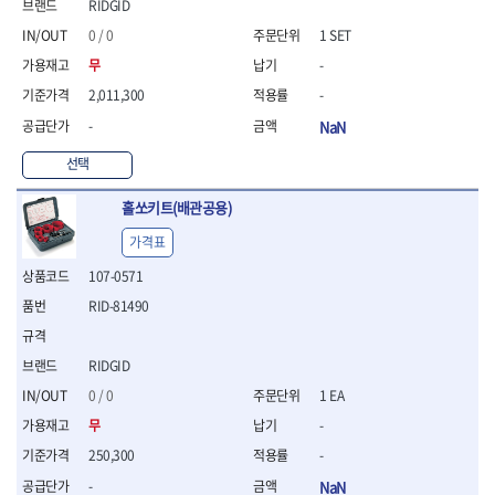
- 절연펜치
RIDGID
- 절연니퍼
0 / 0
1 SET
- 절연가위
무
-
- 절연비트
- 절연드라이버교체날
2,011,300
-
- 절연공구세트
-
NaN
- 절연라쳇렌치
선택
- 절연라쳇렌치세트
- 절연볼트커터
홀쏘키트(배관공용)
- 절연아답타
- 절연펀치
가격표
- 기타
107-0571
- 방폭연결대
- 방폭옵셋렌치
RID-81490
- 방폭니퍼
- 방폭펜치
RIDGID
- 방폭플라이어
0 / 0
1 EA
- 방폭가위
- 방폭렌치
무
-
- 방폭스패너
250,300
-
- 방폭비트소켓
-
NaN
- 방폭아답타