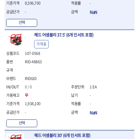
- 라쳇 드라이버
8,596,700
-
- 라쳇스패너
-
NaN
- 스피드렌치
- 모터렌치
선택
- 함마스패너
헤드 어셈블리 37.5˚ (6개 인서트 포함)
절연.전설.방폭공구
- 절연옵셋렌치
가격표
- 절연연결대
107-0568
- 절연드라이버
RID-48863
- 절연스패너
- 절연T렌치
- 절연소켓
RIDGID
- 절연별소켓
0 / 0
1 EA
- 절연별비트소켓
무
-
- 절연육각비트소켓
- 절연라쳇핸들
1,938,100
-
- 절연렌치
-
NaN
- 절연토크렌치
- 절연콤비네이션렌치
선택
- 절연링렌치
헤드 어셈블리 30˚ (6개 인서트 포함)
- 절연플라이어