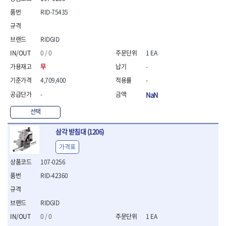
- 통나무쪼개기
- 날교환드라이버세트
- 에어오비탈센더
이젠
이홈
RID-75435
- 전동대패
- 드라이버핸들
- 에어드라이버
일레드
조란
- 가든툴세트
- 비트세트
- 에어다이그라인더
츠노다(TTC)
콰이어트존
- 비트홀다드라이버
- 에어멀티샌더
연마기계
RIDGID
타이거(TIGER)
플렉스-절단석
- 비트홀다드라이버세트
- 에어앵글그라인더
- 습식그라인더
0 / 0
1 EA
협성
황금손
- 드라이버블레이드
- 에어리베터기
- 건식그라인더
무
-
- 비트드라이버
- 타이어압력게이지
- 연마지그
- 별비트
- 에어밸트샌더
- 연마숫돌
4,709,400
-
- 육각비트
- 에어원형샌더
- 기타 악세사리
-
NaN
- 검전드라이버
- 에어폴리셔
목공기계
- 육각T렌치
- 에어톱
선택
- 루터, 루터테이블
- 전동비트홀다
- 에어펀치
- 샌더폴리셔
삼각 받침대 (1206)
- 드라이버비트세트
- 에어스프레이건
기타목공구
- 옵셋드라이버
- 에어원터치카플러
가격표
- 클램프
- 스크래퍼드라이버
- 에어건
107-0256
- 시계드라이버
운반기기
- 정밀드라이버
RID-42360
- 데크트럭
- 기어렌치
- 핸드카트
- 육각복스드라이버
- 운반대차
RIDGID
- 스크류드라이버
- 운반가방
- 툴첵플러스
0 / 0
1 EA