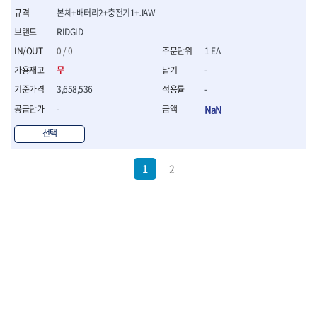
본체+배터리2+충전기1+JAW
RIDGID
0 / 0
1 EA
무
-
3,658,536
-
-
NaN
선택
1
2