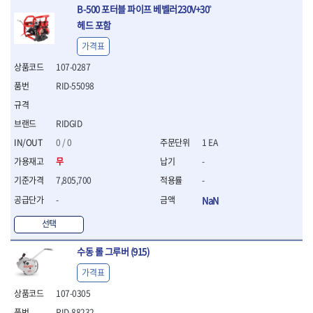
B-500 포터블 파이프 베벨러230V+30˚
- 십자비트
헤드 포함
- 임팩별비트소켓
- 임팩XZN비트소켓
가격표
- 십자비트소켓
107-0287
- 일자비트소켓
- XZN비트
RID-55098
- 임팩XZN비트
- 라쳇핸들세트
RIDGID
- 사각비트
0 / 0
1 EA
- 토크드라이버
- 포지비트소켓
무
-
- 임팩포지비트소켓
7,805,700
-
플라이어,몽키,스패너
-
NaN
- 뻰치
- 편구스패너
선택
- 플라이어
- 니퍼
수동 롤 그루버 (915)
- 롱노우즈
가격표
- 스냅링플라이어
107-0305
- 그룹조인트플라이어
- 케이블커터
RID-88232