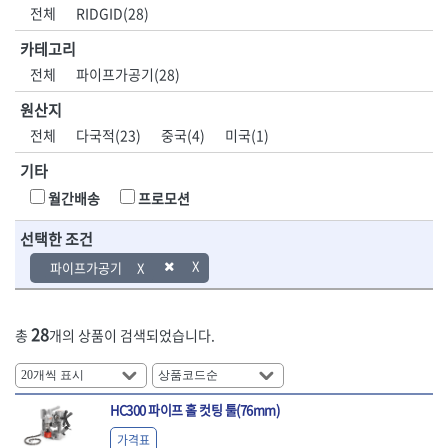
DH신바람
DMT
전체
RIDGID(28)
- 육각비트소켓
- 유압전선압착기
산업.안전.웰딩.
목공공구.목공
EIGHT
EISHIN
- 임팩육각비트소켓
- 듀잇밴더
계절
기계
카테고리
EKLIND
ELIPSE
- 별비트소켓
- 마이크로드레인
전체
파이프가공기(28)
ENGINEER
EXPERT
- XZN비트소켓
- 마이크로릴
산업, 생활용품
조각도.끌
FASTCAP
FISKARS
- 임팩육각비트
- 시스네이크컴팩
원산지
- 펜
- 평도
- 임팩비트
- 시스네이크미니릴
FLAG
FLEX
- 나사고정제
- 아사도
전체
다국적(23)
중국(4)
미국(1)
- 임팩비트홀더
- 시스네이크
FLEXCUT
FORREST
- 배관밀봉제
- 환도
- 유니버셜조인트
- 배관검사용모니터
기타
GIANTLOK
HALDER
- 윤활방청제
- 심환도
- 아답타
- 내시경카메라
- 선글라스, 고글
- 곡환도
HAZET
HIOKI
월간배송
프로모션
- 연결대
- 라인송신기
- 설치형가림막
- 삼각도
HIT
IR
- 임팩연결대
- 탐지용수신기
- 블로워
- 곡아사도
선택한 조건
IRWIN
ISOTOOL
- 볼연결대
- 콤비네이션청소기
- 전선릴
- 곡삼각도
JOKARI
KAKURI
파이프가공기
- 볼연결대세트
- 수동스피너
- 연장선
- 조각도
- 라쳇핸들
- 프렉스샤프트
Katimax
KAWASA
- 마카
- 대형평도
- 퀵릴리스라쳇핸들
- 액세서리
KBS
KHEIRON
- 매직
- 조각도세트
- 플렉시블라쳇핸들
- 전동드럼머신
28
총
개의 상품이 검색되었습니다.
KLEIN
KNIPEX
- 작업등
- D형조각도
- 단축라쳇핸들
- 스프링청소기
- 케이블타이
- 카빙나이프
KOKEN
KOMELON
- 라쳇아답터
- 고압파이프세척기
- 스피커
- 나이프
측정공구.절삭
자동차공구.장
KTC
KUKEN
- 수동복스대
- 건/습식 청소기
- 스코프
공구
비
HC300 파이프 홀 컷팅 툴(76mm)
안전용품
LENOX(사입)
LENOX(수입)
- 스핀드라이버
- 청소기악세서리
- 손도끼
- 안전안경
LIENIELSEN
LOCTITE
- 소켓레일세트
- 체인파이프렌치
가격표
- 목공용끌