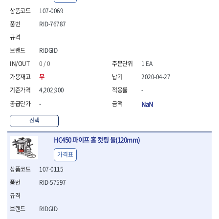
- 안전고글
측정도구
자동차용장비
- 롱소켓레일세트
- 동파이프커터
LOGOSOL(AGMA)
LONCIN
- 목공용끌세트
107-0069
- 방진마스크
- 자
- 타이어탈착기
- 육각비트소켓레일세트
- 플라스틱파이프커터
MACHAN
MAFELL
- 나무상자케이스
- 방독마스크
- 줄자
- 타이어휠발란스
RID-76787
- 소켓세트
- 디버러
MARTOR
MAYHEW
- 버니셔
- 보호복
- 컴퍼스
- 판금작기세트
- 스터드풀러
- 동파이프확관기세트
- 끌
MCC
MEGA
- 장갑
- 분도기
- 리프트
- 너트트위스터
- 전동오스타세트
- 가우지
RIDGID
MORSE
NANIWA
- 낙하방지코드
- 수평기
- 판금계측자
- 볼트트위스터
- 배관내시경
- 조각칼
- 무릎 보호대
NICHOLSON
Norton
0 / 0
1 EA
- 테파게이지
- 핸드훅크
- 탭홀더
- 배관청소기
- 끌세트
- 레이저메타
- 엔진홀드
OLSON
OSEIN
- 다이홀더
- 하수구청소기
무
2020-04-27
전기.계절상품
- 대패
- 기타 측정도구
- 코끼리잭
- T형소켓렌치
- 오거
PB
PFEIL
- 열풍기
4,202,900
-
- 톱
- 검전테스터
- 가래지잭
- 옵셋라쳇렌치
- 커터
- 히터
PICA
PICARD
- 대패날
-
NaN
- 라쳇렌치세트
- 스프링헤드
- 충전식분무기
토크렌치
자동차용공구
PROXXON
RICHMOND
- 미니터닝세트
- 임팩드라이버
- PVC커터
- 선풍기
- 토크렌치바디
- 플레어너트소켓
선택
- 포스너비트
RIDGID
ROBERTSORBY
- 임팩드라이버세트
- 기타 악세사리
- 용접기
- 토크렌치
- 인젝터스페셜소켓
- 악세사리
ROTARY LIFT
ROTHENBERGER
- 비트라쳇핸들
- 콤프레샤
- LED충전식작업등
HC450 파이프 홀 컷팅 툴(120mm)
- 디지탈토크렌치
- 드레인플러그소켓
- 클로스샌딩롤
RUBI
RUKO
- 비트
- LED램프
- 토크렌치라쳇헤드
- 벨트텐션풀리렌치
전동.충전공구
- 스프레이건
가격표
RYOBI
S.Djarv Hantverk AB
- 파워비트
- 예초기
- 토크렌치스패너헤드
- 리무버
- 드릴
- 작업용톱
- 양용드라이버비트
SCANGRIP
Scanprobe
107-0115
- 라디에이터
- 토크렌치링헤드
- 드래그링크소켓
- 드라이버
- 송곳
- 파워비트세트
- 심지난로
- 토크아답타
SENCI
SHINANO
- 록너트버스터
- 임팩렌치
RID-57597
- 각끌
- 너트세터
- 온수 히터
- 크로우풋
- 토션바
SHOPVAC
SICE
- 샌더
- 측정자
- 마그네틱너트세터
- 열선
- 토크테스터기
- 임팩뒤바퀴휠너트소켓
- 앵글그라인더
- 클립
SKIL
SMOOS
RIDGID
- 슬라이딩마그네틱너트
- 정온선
- 비디오스코프
- 반사경
- 컷쏘
- 컴파스
SOURCE
SPARTAN