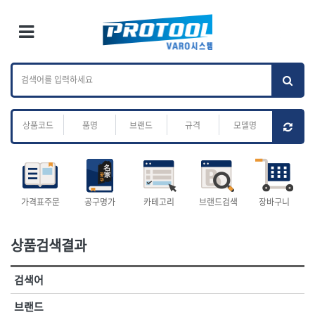
×
Ri
×
Toggle Menu
카테고리 검색
브랜드 검색
To
작업공구.종합
배관.전동.에어.
가나다
ABC
M
공구
운반
전체
ㄱ
ㄴ
ㄷ
ㄹ
ㅁ
ㅂ
ㅅ
ㅇ
ㅈ
소켓,렌치,드라이버
배관공구.장비
ㅊ
ㅋ
ㅌ
ㅍ
ㅎ
- 소켓
- 파이프렌치
- 롱소켓
- 스트랩락파이프핸들
- 세미롱소켓
- 파이프커터
전체
- 엑스트라롱소켓
- 튜빙커터
- 임팩소켓
- 리머
1-DAY
ABC
가격표주문
공구명가
카테고리
브랜드검색
장바구니
- 임팩세미롱소켓
- 밴더
ACE POWER
Armor Tool, LLC
- 임팩롱소켓
- 동파이프확관기
AURIOU
Benchcrafted
- 유니버셜소켓
- 파이프나사산가공기
상품검색결과
BHS(영창망치)
BTK
- 별소켓
- 오스타세트
CHANNELLOCK
CMO
- 롱별소켓
- 파이프가공기
검색어
- 임팩별소켓
- 바이스
CMT
CP
- 임팩롱별소켓
- 파이프스탠드
CROWN
DEWIT
브랜드
- 비트소켓
- 파이프바이스