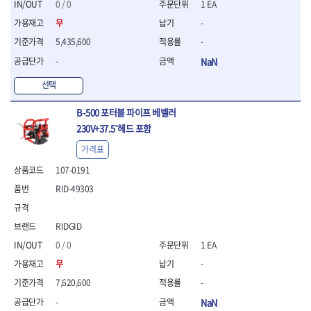
세터
- 콤프레셔
- 토크드라이버핸들
- 오일휠타소켓
0 / 0
1 EA
- 각도절단기
- 작업대
STAHLWILLE
STANZANI
- 비트아답타
- 토크드라이버세트
- 레버바
- 플런지쏘
- 물림쇠
무
-
SWANSON
TEFENPLAST
- 충전드릴용롱소켓
- 토크드라이버
- 호스클램프플라이어
- 블로워
- 측정기
5,435,600
-
- 나비볼트소켓
TENGU
THETA -직판오일등
- 토크드라이버블레이드
- 피스톤링컴프레셔
- 밴드쏘
- 디지털습도측정기
- 스파크플러그소켓
-
NaN
- 다이얼토크렌치
THETA-공구함
THETA-드라이버
- 드로우핸들
- 원형톱
- 지그그리퍼시스템
- 비트소켓레일세트
- 토크멀티플라이어
- 판금돌리
THETA-랜턴
THETA-망치
- 해머드릴
- 치즐
선택
- 임팩비트소켓
- 토크렌치비트홀다헤드
- 스파크플러그플라이어
- 임팩드라이버
- 치즐세트
THETA-몽키
THETA-소켓비트
- 조인트
- 가방/케이스
- 범핑망치
- 로터리해머
- 파팅툴
B-500 포터블 파이프 베벨러
THETA-스패너
THETA-운반구
- 세미롱임팩소켓
- 픽업툴
- 라쳇렌치
- 터닝툴세트
절삭공구
230V+37.5˚헤드 포함
THETA-자동몽키
THETA-자석소켓
- 라쳇헤드
- 클립플라이어
- 전동가위
- 할로윙툴
- 홀쏘날
THETA-전동악세서리
THETA-측정
- 임팩아답타
가격표
- 허브캡풀러
- 직쏘
- 캘리퍼
- 바이메탈홀쏘날
- 비트홀다
THETA-커터,가위
THETA-핸드카트
- 산소센서소켓
- 멀티커터
- 잭나이프
- 하이스드릴
107-0191
- 볼L렌치세트
THETA-헤라
THOMAS FLINN
- 클립리무버
- 광택기
- 스코프세트
- 하이스코발트드릴
RID-49303
- L렌치세트
- 자석접시
TOP
TOPTUL
- 앵글그라인더
- 조각세트
- 드릴세트
- 볼L렌치
- 작업용등받이
- 샌딩머신
- 크래프트카버세트
TORMEK
TRACER
- 아바
- L렌치
- 자동차전용공구
- 밴드쏘
- 말렛스위프
RIDGID
- 반대탭
TSUNESABURO
TUOFU
- 별렌치세트
- 타이어레버
- 콤보세트
- 목공용망치
- 톱날
0 / 0
1 EA
TWOCHERRYS
UVEX
- 별렌치
- 스크래퍼
- 충전광택기
- 절단석
대패
VALLORBE
VAUGHAN
- T렌치
무
-
- 후크드라이버
- 로터리해머
- 원형톱날
- 스크래퍼
- T렌치세트
VBW
VESSEL
- 너트그립소켓
7,620,600
-
- 배터리
- 핸드툴세트
- 접렌치
WALTER
WERA
- 충전기
임팩휠너트소켓
-
NaN
- 다이아몬드휠
- 접별렌치