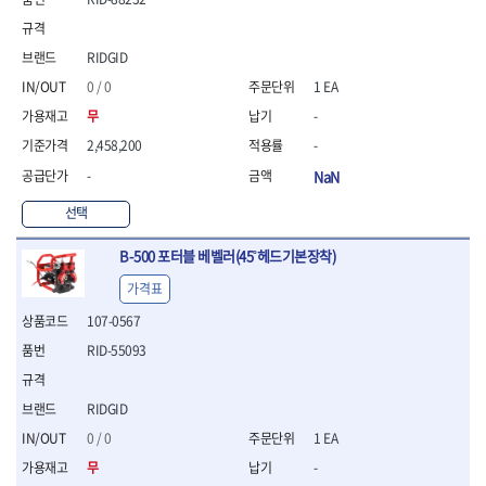
- 니퍼 외
- 바이스플라이어
RIDGID
- 옵셋렌치
- 공구함세트
0 / 0
1 EA
- 콤비네이션렌치
무
-
- 양구스패너
2,458,200
-
- 라쳇콤비네이션렌치
-
NaN
- 라쳇옵셋렌치
- 콤비네이션렌치세트
선택
- 플레어너트렌치
- 양구스패너세트
B-500 포터블 베벨러(45˚헤드기본장착)
- 옵셋렌치세트
가격표
- 라쳇콤비네이션렌치세
트
107-0567
- 몽키스패너
RID-55093
- 라쳇콤비네이션세트
- 라쳇렌치
- 함마렌치
RIDGID
- 멀티플라이어
0 / 0
1 EA
- 미니라쳇세트
무
-
- 기타