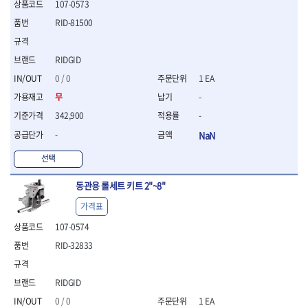
107-0573
- 평치즐
RID-81500
- 핀펀치세트
- 펀치
- 펀치세트
RIDGID
- 톱대
0 / 0
1 EA
- 용접용품
무
-
- 빠루
- 철공끌
342,900
-
원예.사무용품
-
NaN
- 커터칼
선택
- 전지가위
- 정글칼
동관용 롤세트 키트 2"~8"
- 전정톱
- 접톱
가격표
- 목공톱
107-0574
- 고지톱
RID-32833
- 다목적가위
- 안전커터칼
- 휠메저
RIDGID
- 마킹
0 / 0
1 EA