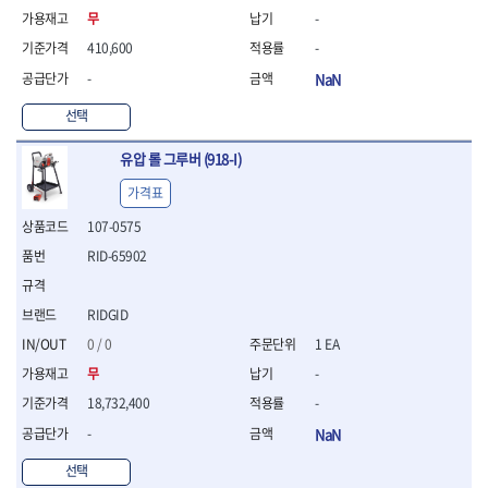
연마용품
무
-
- 조줄
- 철공용줄
410,600
-
- 목공용줄
-
NaN
- 조줄세트
선택
- 판금줄홀더
- 줄
유압 롤 그루버 (918-I)
공구함.공구집
- 공구함
가격표
- 탑체스터
107-0575
- 플라스틱이동공구함
RID-65902
- 공구통
- 기타공구
- 공구가방
RIDGID
기타 작업공구
0 / 0
1 EA
- 헤라
무
-
- 케이스
18,732,400
-
- 수리키트
- 고정링/링
-
NaN
- 핀
선택