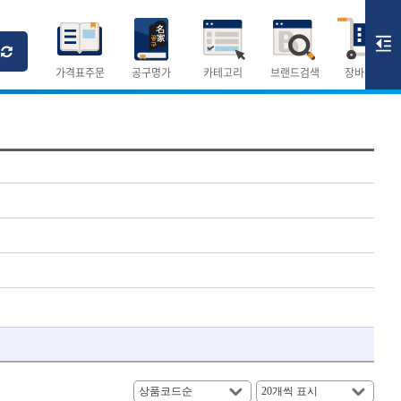
Ri
T
M
가격표주문
공구명가
카테고리
브랜드검색
장바구니
×
×
측정공구.절삭공구
숫자
측정도구
- 자
- 줄자
- 컴퍼스
AURIOU
- 분도기
CMO
- 수평기
DH신바람
- 테파게이지
- 레이저메타
ELIPSE
- 기타 측정도구
FLAG
- 검전테스터
HALDER