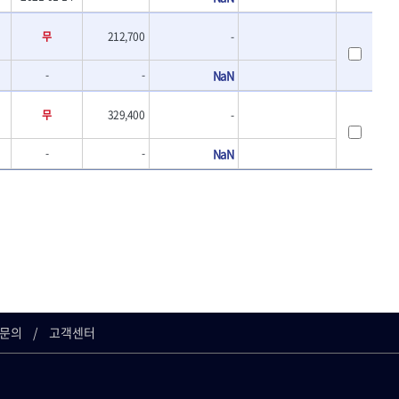
- 바이메탈홀쏘날
UVEX
- 하이스드릴
WALTER
무
212,700
-
- 하이스코발트드릴
XPROTOOL-기어렌치
- 드릴세트
-
-
NaN
ZETA(비트셋트)
- 아바
- 반대탭
게링 HSS
무
329,400
-
- 톱날
대건케이블
- 절단석
맘모스
-
-
NaN
- 원형톱날
벡스
에코파워팩
이젠
콰이어트존
문의
고객센터