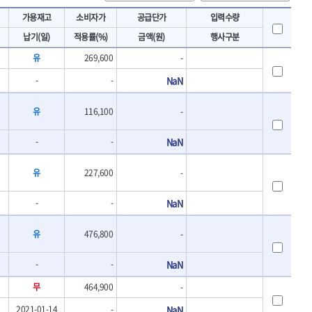
토크렌치
IRWIN
가용재고
소비자가
공급단가
입력수량
- 토크렌치바디
KAWASA
납기(일)
적용률(%)
금액(원)
행사구분
- 토크렌치
KOKEN
- 디지탈토크렌치
유
269,600
-
- 토크렌치라쳇헤드
LENOX(수입)
-
-
NaN
- 토크렌치스패너헤드
MACHAN
- 토크렌치링헤드
MEGA
- 토크아답타
유
116,100
-
OLSON
- 크로우풋
- 토크테스터기
PICARD
-
-
NaN
- 비디오스코프
ROTARY LIFT
- 토크드라이버핸들
유
227,600
-
S.Djarv Hantverk AB
- 토크드라이버세트
SHOPVAC
- 토크드라이버
-
-
NaN
- 토크드라이버블레이드
SPARTAN
- 다이얼토크렌치
TENGU
유
476,800
-
- 토크멀티플라이어
THETA-망치
- 토크렌치비트홀다헤드
-
-
NaN
THETA-자동몽키
- 가방/케이스
THETA-핸드카트
무
464,900
-
절삭공구
TORMEK
- 홀쏘날
2021-01-14
-
NaN