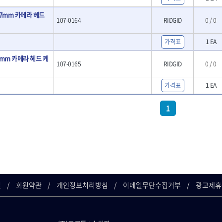
- LED램프
O
TUOFU
TWOCHERRYS
기
- 스프레이건
7mm 카메라 헤드
- 예초기
리
VBW
- 작업용톱
VESSEL
107-0164
RIDGID
0 / 0
- 라디에이터
치
- 송곳
WOODCRAFT
XCELITE
- 심지난로
- 각끌
가격표
1 EA
ZETA(PVC커터)
ZETA(라디에이터)
- 온수 히터
프커터
- 측정자
mm 카메라 헤드 케
- 열선
ZONE KING
가드맨
- 클립
107-0165
RIDGID
0 / 0
- 정온선
나이텍스
대건
기세트
- 컴파스
- 콤프레셔
트
- 작업대
디월트 인버터 발전기
라이트 세이키
가격표
1 EA
- 물림쇠
바람돌이
백마
- 측정기
1
아임삭
에버그린
- 디지털습도측정기
우주전열(겨울)
우주전열(여름)
- 지그그리퍼시스템
- 치즐
조란
츠노다(TTC)
- 치즐세트
협성
황금손
- 파팅툴
- 터닝툴세트
- 할로윙툴
길
회원약관
개인정보처리방침
이메일무단수집거부
광고제휴
- 캘리퍼
- 잭나이프
- 스코프세트
- 조각세트