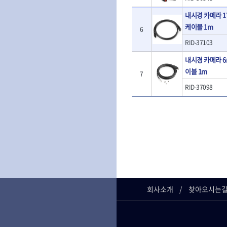
- 판금계측자
TRACER
TSUNESABUR
- 수동복스대
- 건/습식 청소
- 핸드훅크
내시경 카메라 1
VALLORBE
- 스핀드라이버
- 청소기악세서
VAUGHAN
- 엔진홀드
케이블 1m
6
- 소켓레일세트
- 체인파이프렌
WERA
WIHA
- 코끼리잭
- 롱소켓레일세트
- 동파이프커터
RID-37103
- 가래지잭
ZETA
ZETA(LED)
- 육각비트소켓레일세트
- 플라스틱파이
내시경 카메라 6
ZETA(자화기)
자동차용공구
ZETA(커터)
- 소켓세트
- 디버러
- 플레어너트소켓
이블 1m
게링 HSS-CO
나노원
- 스터드풀러
- 동파이프확관
7
- 인젝터스페셜소켓
- 너트트위스터
- 전동오스타세
동해
디월트
RID-37098
- 드레인플러그소켓
- 볼트트위스터
- 배관내시경
멜텍
미주산업
- 벨트텐션풀리렌치
- 탭홀더
- 배관청소기
북성
스팀코리아
- 리무버
- 다이홀더
- 하수구청소기
- 드래그링크소켓
에코플로우
엠파이어
- T형소켓렌치
- 오거
- 록너트버스터
- 옵셋라쳇렌치
- 커터
이홈
일레드
- 토션바
- 라쳇렌치세트
- 스프링헤드
타이거(TIGER)
플렉스-절단석
- 임팩뒤바퀴휠너트소켓
- 임팩드라이버
- PVC커터
- 반사경
- 임팩드라이버세트
- 기타 악세사리
- 오일휠타소켓
- 비트라쳇핸들
- 콤프레샤
- 레버바
회사소개
찾아오시는
- 비트
전동.충전공구
- 호스클램프플라이어
- 파워비트
- 드릴
- 피스톤링컴프레셔
- 양용드라이버비트
- 드라이버
- 드로우핸들
- 파워비트세트
- 임팩렌치