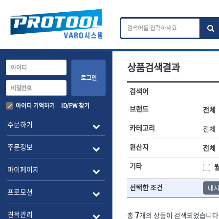
상품검색결과
카테고리 검색
브랜드 검색
로그인
검색어
전체
ㄱ
ㄴ
ㄷ
ㄹ
ㅁ
ㅂ
ㅅ
ㅇ
작업공구.종합공구
배관.전동.에
아이디 기억하기
ID/PW 찾기
브랜드
전체
A
B
C
D
E
F
G
H
I
J
소켓,렌치,드라이버
배관공구.장비
주문하기
카테고리
전체
- 소켓
- 파이프렌치
전체
- 롱소켓
- 스트랩락파이
주문정보
원산지
전체
- 세미롱소켓
- 파이프커터
1-DAY
ABC
- 엑스트라롱소켓
- 튜빙커터
Benchcrafted
기타
BHS(영창망치)
마이페이지
- 임팩소켓
- 리머
CMT
CP
- 임팩세미롱소켓
- 밴더
선택한 조건
내
DMT
- 임팩롱소켓
- 동파이프확관
EIGHT
프로모션
- 유니버셜소켓
- 파이프나사산
ENGINEER
EXPERT
- 별소켓
- 오스타세트
7
견적관리
총
개의 상품이 검색되었습니다
FLEX
FLEXCUT