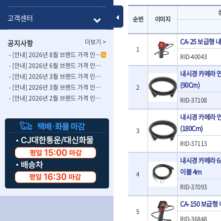
- 롱별소켓
- 파이프가공기
HAZET
HIOKI
- 임팩별소켓
- 바이스
Toggle Menu
고객센터
순번
이미지
ISOTOOL
JOKARI
- 임팩롱별소켓
- 파이프스탠드
- 비트소켓
- 파이프바이스
KBS
KHEIRON
CA-25 보급형
더보기 >
공지사항
- 육각비트소켓
- 유압전선압착
KOMELON
KTC
1
- 임팩육각비트소켓
- 듀잇밴더
- [안내] 2026년 8월 브랜드 가격 인상 사전 안내의 건
N
RID-40043
LIENIELSEN
LOCTITE
- 별비트소켓
- 마이크로드레
- [안내] 2026년 6월 브랜드 가격 인상 사전 안내의 건
내시경 카메라 연
MAFELL
MARTOR
- XZN비트소켓
- 마이크로릴
- [안내] 2026년 3월 브랜드 가격 인상 사전 안내의 건-2
(90Cm)
- 임팩육각비트
- 시스네이크컴
MORSE
NANIWA
2
- [안내] 2026년 3월 브랜드 가격 인상 사전 안내의 건
- 임팩비트
- 시스네이크미
- [안내] 2026년 2월 브랜드 가격 인상 사전 안내의 건
OSEIN
PB
RID-37108
- 임팩비트홀더
- 시스네이크
PROXXON
RICHMOND
- 유니버셜조인트
내시경 카메라 연
- 배관검사용모
ROTHENBERGER
RUBI
- 아답타
- 내시경카메라
(180Cm)
3
- 연결대
- 라인송신기
SCANGRIP
Scanprobe
RID-37113
- 임팩연결대
- 탐지용수신기
자동차공구.장비
SICE
SKIL
- 볼연결대
- 콤비네이션청
내시경 카메라 6
STAHLWILLE
STANZANI
- 볼연결대세트
- 수동스피너
이블 4m
자동차용장비
4
THETA -직판오일등
THETA-공구함
- 라쳇핸들
- 프렉스샤프트
- 타이어탈착기
RID-37093
- 퀵릴리스라쳇핸들
- 액세서리
THETA-몽키
THETA-소켓비
- 타이어휠발란스
- 플렉시블라쳇핸들
- 전동드럼머신
THETA-자석소켓
THETA-전동악
- 판금작기세트
CA-150 보급
- 단축라쳇핸들
- 스프링청소기
5
- 리프트
THETA-헤라
THOMAS FLIN
RID-36848
- 라쳇아답터
- 고압파이프세