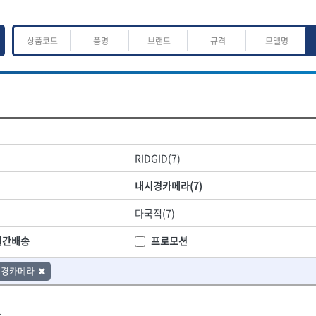
ㅈ
ㅊ
ㅋ
ㅌ
ㅍ
ㅎ
어.운반
산업.안전.웰딩.계절
목공공구.목공기계
RIDGID(7)
K
L
M
N
O
P
Q
R
S
T
U
V
W
X
Y
Z
산업, 생활용품
조각도.끌
내시경카메라(7)
- 펜
- 평도
프핸들
- 나사고정제
- 아사도
다국적(7)
- 배관밀봉제
- 환도
ACE POWER
Armor Tool, LLC
- 윤활방청제
- 심환도
BTK
CHANNELLOCK
월간배송
프로모션
- 선글라스, 고글
- 곡환도
CROWN
DEWIT
- 설치형가림막
- 삼각도
시경카메라
기
- 블로워
EISHIN
- 곡아사도
EKLIND
가공기
- 전선릴
- 곡삼각도
FASTCAP
FISKARS
- 연장선
- 조각도
.
FORREST
GIANTLOK