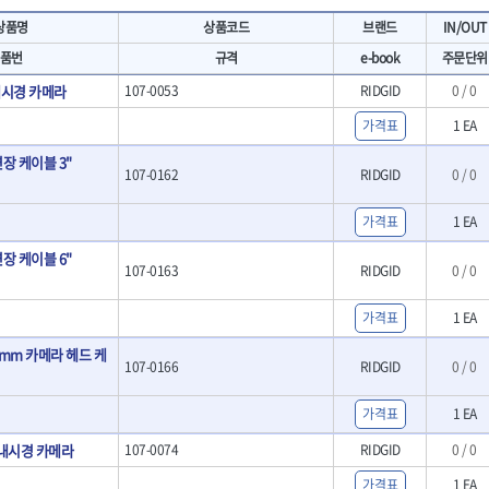
- 마카
- 대형평도
HIT
IR
상품명
상품코드
브랜드
IN/OUT
- 매직
- 조각도세트
KAKURI
Katimax
- 작업등
- D형조각도
품번
규격
e-book
주문단위
- 케이블타이
- 카빙나이프
KLEIN
KNIPEX
 내시경 카메라
107-0053
RIDGID
0 / 0
기
- 스피커
- 나이프
KUKEN
LENOX(사입)
- 스코프
가격표
1 EA
안전용품
LOGOSOL(AGMA)
LONCIN
인
- 손도끼
- 안전안경
장 케이블 3"
MAYHEW
MCC
- 목공용끌
- 안전고글
107-0162
RIDGID
0 / 0
팩
- 목공용끌세트
NICHOLSON
Norton
- 방진마스크
니릴
- 나무상자케이스
- 방독마스크
PFEIL
PICA
가격표
1 EA
- 버니셔
- 보호복
RIDGID
ROBERTSORBY
장 케이블 6"
니터
- 끌
- 장갑
107-0163
RIDGID
0 / 0
RUKO
RYOBI
- 가우지
- 낙하방지코드
- 조각칼
SENCI
SHINANO
- 무릎 보호대
가격표
1 EA
- 끌세트
SMOOS
SOURCE
전기.계절상품
소기
- 대패
mm 카메라 헤드 케
SWANSON
TEFENPLAST
- 열풍기
107-0166
RIDGID
0 / 0
- 톱
- 히터
THETA-드라이버
THETA-랜턴
- 대패날
- 충전식분무기
가격표
1 EA
- 미니터닝세트
트
THETA-스패너
THETA-운반구
- 선풍기
- 포스너비트
세서리
THETA-측정
THETA-커터,가위
형 내시경 카메라
107-0074
RIDGID
0 / 0
- 용접기
- 악세사리
N
TOP
TOPTUL
- LED충전식작업등
가격표
1 EA
척기
- 클로스샌딩롤