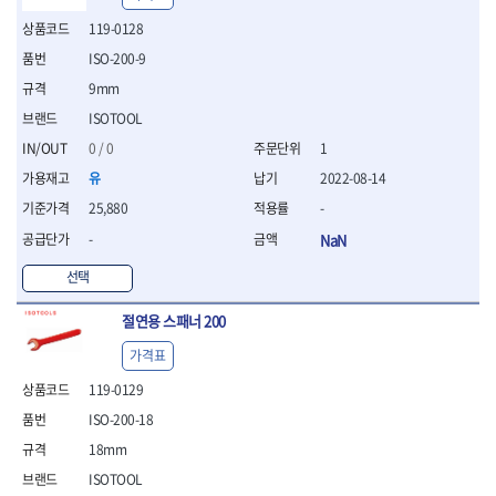
- 절연전공칼
119-0128
- 절연안전모
- 절연매트
ISO-200-9
- 방폭소켓
9mm
- 방폭라쳇핸들
ISOTOOL
- 방폭콤비네이션렌치
0 / 0
1
- 방폭함마스패너
- 절연일자드라이버
유
2022-08-14
- 절연별드라이버
25,880
-
- 절연드라이버세트
-
NaN
- 스트리퍼
- 라쳇케이블커터
선택
- 자동스트리퍼
- 케이블스트리퍼
절연용 스패너 200
- 압착기
가격표
- 핀셋
- 절연공구세트
119-0129
- 절연비트홀다
ISO-200-18
- 절연비트홀다드라이버
18mm
- 방폭망치
- 절연L렌치
ISOTOOL