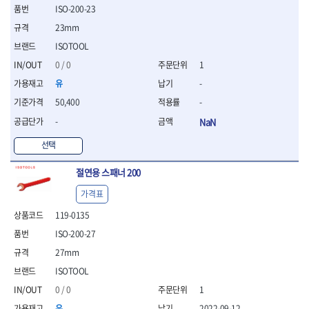
ISO-200-23
- 평치즐
- 핀펀치세트
23mm
- 펀치
ISOTOOL
- 펀치세트
0 / 0
1
- 톱대
- 용접용품
유
-
- 빠루
50,400
-
- 철공끌
-
NaN
원예.사무용품
선택
- 커터칼
- 전지가위
절연용 스패너 200
- 정글칼
- 전정톱
가격표
- 접톱
119-0135
- 목공톱
- 고지톱
ISO-200-27
- 다목적가위
27mm
- 안전커터칼
ISOTOOL
- 휠메저
0 / 0
1
- 마킹
유
2022-09-12