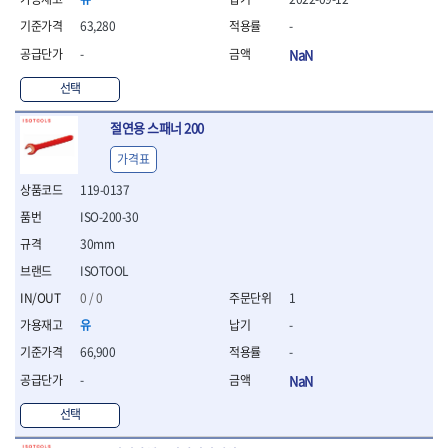
연마용품
- 조줄
63,280
-
- 철공용줄
-
NaN
- 목공용줄
- 조줄세트
선택
- 판금줄홀더
- 줄
절연용 스패너 200
공구함.공구집
가격표
- 공구함
119-0137
- 탑체스터
ISO-200-30
- 플라스틱이동공구함
- 공구통
30mm
- 기타공구
ISOTOOL
- 공구가방
0 / 0
1
기타 작업공구
유
-
- 헤라
- 케이스
66,900
-
- 수리키트
-
NaN
- 고정링/링
선택
- 핀