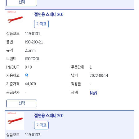
선택
- 방폭T렌치
- 방폭드라이버
절연용 스패너 200
- 방폭펀치
가격표
- 절연포지비트소켓
철공공구
119-0131
- 볼트커터
ISO-200-21
- 핸드볼트커터
21mm
- 항공가위
ISOTOOL
- 클램프
- 망치
0 / 0
1
- 빠루망치
유
2022-08-14
- 볼핀망치
44,070
-
- 함마망치
- 도끼
-
NaN
- 망치헤드
선택
- 판금망치
- 나일론무반동망치
절연용 스패너 200
- 플라스틱망치
- 고무망치
가격표
- 핀펀치
119-0132
- 센타펀치