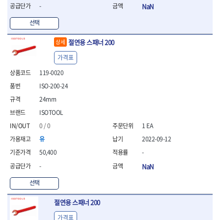
- 라쳇 드라이버
-
NaN
- 라쳇스패너
선택
- 스피드렌치
- 모터렌치
절연용 스패너 200
상세
- 함마스패너
가격표
절연.전설.방폭공구
- 절연옵셋렌치
119-0020
- 절연연결대
ISO-200-24
- 절연드라이버
24mm
- 절연스패너
- 절연T렌치
ISOTOOL
- 절연소켓
0 / 0
1 EA
- 절연별소켓
유
2022-09-12
- 절연별비트소켓
- 절연육각비트소켓
50,400
-
- 절연라쳇핸들
-
NaN
- 절연렌치
선택
- 절연토크렌치
- 절연콤비네이션렌치
절연용 스패너 200
- 절연링렌치
- 절연플라이어
가격표