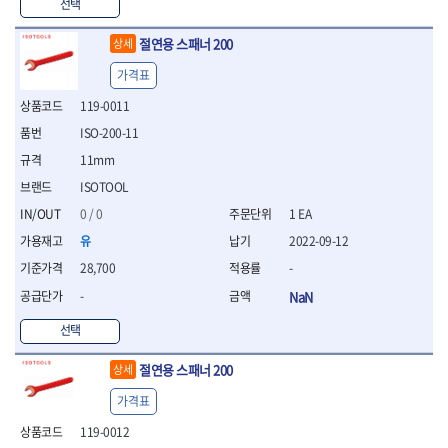
WIHA
WOODCRAFT
- 청소기
선택
- 임팩휠너트소켓
- 테이블쏘
- T별렌치세트
- 오토해머
XCELITE
XPROTOOL-기어렌치
- 원형톱날
- 깃발형별렌치
절연용 스패너 200
상세
ZETA
ZETA(LED)
전동악세서리
- 샌딩디스크
- 너트T렌치
- 충전드릴용소켓
ZETA(PVC커터)
ZETA(라디에이터)
- 스크롤쏘날
가격표
- 별T렌치
- 전동비트롱소켓
- 숫돌
ZETA(비트셋트)
ZETA(자화기)
- 소켓비트세트
119-0011
- 드릴비트
- 다이아몬드숫돌
- 공구세트
ZETA(커터)
ZONE KING
ISO-200-11
- 비트세트
- 원형톱날/루터비트
- 드라이버세트
가드맨
게링 HSS
- 드릴척
- 루터비트
11mm
- 렌치세트
게링 HSS-CO
나노원
- 육각비트
- 루터비트세트
- 육각드라이버
ISOTOOL
나이텍스
대건
- 퀵릴리스비트소켓
- 직쏘날
- 드라이버
0 / 0
1 EA
대건케이블
동해
- 전동비트소켓
- 디지털앵글파인더
- 타격드라이버
- 롱자석소켓
유
2022-09-12
디월트
디월트 인버터 발전기
- 띠톱날
- 양용드라이버
- 소켓아답타
- 모종삽
라이트 세이키
맘모스
- 너트드라이버
28,700
-
- 악세서리
- 갈퀴
- 별드라이버
멜텍
미주산업
-
NaN
- 청소기
- 호미
- 일자드라이버
바람돌이
백마
- 컷쏘날
- 스포크
선택
- 십자드라이버
벡스
북성
- 원형톱날
- 파종기
- 포지드라이버
스팀코리아
아임삭
- 홈클리너
절연용 스패너 200
상세
- 라운드너트드라이버
에어공구
에버그린
에코파워팩
- 제초기
- 양용드라이버핸들
- 에어라쳇렌치
가격표
에코플로우
엠파이어
- 삽
- 포켓양용드라이버
- 에어임팩렌치
- 괭이
119-0012
우주전열(겨울)
우주전열(여름)
- 드라이버날
- 에어드릴