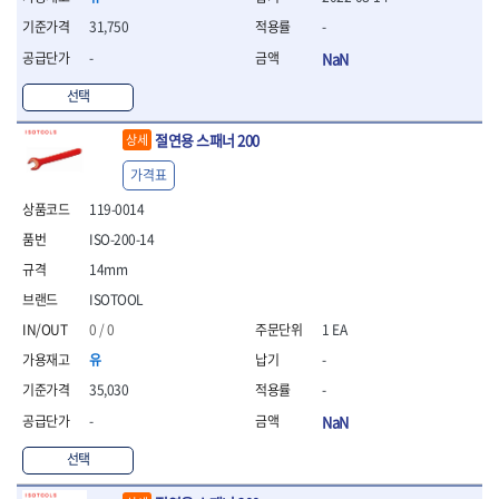
- 조절식렌치
- 볼트세터
31,750
-
- 너트드라이버
-
NaN
- 자화기
- 레이저팁 드라이버
선택
- 라쳇렌치
절연용 스패너 200
상세
- 임팩엑스트라롱소켓
- 파워렌치
가격표
- 드릴척아답타
119-0014
- 조인트플러그소켓
- 옵셋렌치
ISO-200-14
- 파워렌치
14mm
- 소켓홀더
ISOTOOL
- 클라이밍비트
- 토크아답타
0 / 0
1 EA
- 비트소켓세트
유
-
- 포지비트
35,030
-
- 일자비트
-
NaN
- 임팩별비트
- 임팩일자비트
선택
- 임팩포지비트
- 임팩십자비트