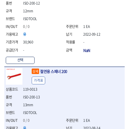
- 통나무쪼개기
- 날교환드라이버세트
- 에어오비탈센더
이젠
이홈
ISO-200-12
- 전동대패
- 드라이버핸들
- 에어드라이버
일레드
조란
12mm
- 가든툴세트
- 비트세트
- 에어다이그라인더
츠노다(TTC)
콰이어트존
ISOTOOL
- 비트홀다드라이버
- 에어멀티샌더
연마기계
타이거(TIGER)
플렉스-절단석
0 / 0
1 EA
- 비트홀다드라이버세트
- 에어앵글그라인더
- 습식그라인더
협성
황금손
- 드라이버블레이드
- 에어리베터기
- 건식그라인더
유
2022-09-12
- 비트드라이버
- 타이어압력게이지
- 연마지그
30,960
-
- 별비트
- 에어밸트샌더
- 연마숫돌
-
NaN
- 육각비트
- 에어원형샌더
- 기타 악세사리
- 검전드라이버
- 에어폴리셔
목공기계
선택
- 육각T렌치
- 에어톱
- 루터, 루터테이블
- 전동비트홀다
- 에어펀치
절연용 스패너 200
- 샌더폴리셔
상세
- 드라이버비트세트
- 에어스프레이건
기타목공구
가격표
- 옵셋드라이버
- 에어원터치카플러
- 클램프
- 스크래퍼드라이버
- 에어건
119-0013
- 시계드라이버
운반기기
ISO-200-13
- 정밀드라이버
- 데크트럭
13mm
- 기어렌치
- 핸드카트
- 육각복스드라이버
ISOTOOL
- 운반대차
- 스크류드라이버
- 운반가방
0 / 0
1 EA
- 툴첵플러스
유
2022-08-14