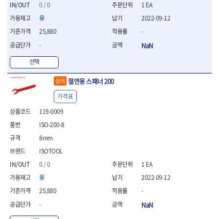
세터
- 콤프레셔
- 토크드라이버핸들
- 오일휠타소켓
- 각도절단기
0 / 0
1 EA
- 작업대
STAHLWILLE
STANZANI
- 비트아답타
- 토크드라이버세트
- 레버바
- 플런지쏘
- 물림쇠
유
2022-09-12
SWANSON
TEFENPLAST
- 충전드릴용롱소켓
- 토크드라이버
- 호스클램프플라이어
- 블로워
- 측정기
25,880
-
- 나비볼트소켓
TENGU
THETA -직판오일등
- 토크드라이버블레이드
- 피스톤링컴프레셔
- 밴드쏘
- 디지털습도측정기
- 스파크플러그소켓
- 다이얼토크렌치
THETA-공구함
THETA-드라이버
- 드로우핸들
-
NaN
- 원형톱
- 지그그리퍼시스템
- 비트소켓레일세트
- 토크멀티플라이어
- 판금돌리
THETA-랜턴
THETA-망치
- 해머드릴
- 치즐
선택
- 임팩비트소켓
- 토크렌치비트홀다헤드
- 스파크플러그플라이어
- 임팩드라이버
- 치즐세트
THETA-몽키
THETA-소켓비트
- 조인트
- 가방/케이스
- 범핑망치
- 로터리해머
- 파팅툴
THETA-스패너
THETA-운반구
절연용 스패너 200
상세
- 세미롱임팩소켓
- 픽업툴
- 라쳇렌치
- 터닝툴세트
절삭공구
THETA-자동몽키
THETA-자석소켓
- 라쳇헤드
- 클립플라이어
- 전동가위
가격표
- 할로윙툴
- 홀쏘날
THETA-전동악세서리
THETA-측정
- 임팩아답타
- 허브캡풀러
- 직쏘
- 캘리퍼
- 바이메탈홀쏘날
119-0009
- 비트홀다
THETA-커터,가위
THETA-핸드카트
- 산소센서소켓
- 멀티커터
- 잭나이프
- 하이스드릴
- 볼L렌치세트
ISO-200-8
THETA-헤라
THOMAS FLINN
- 클립리무버
- 광택기
- 스코프세트
- 하이스코발트드릴
- L렌치세트
- 자석접시
TOP
TOPTUL
- 앵글그라인더
8mm
- 조각세트
- 드릴세트
- 볼L렌치
- 작업용등받이
- 샌딩머신
- 크래프트카버세트
TORMEK
TRACER
- 아바
ISOTOOL
- L렌치
- 자동차전용공구
- 밴드쏘
- 말렛스위프
- 반대탭
TSUNESABURO
TUOFU
0 / 0
1 EA
- 별렌치세트
- 타이어레버
- 콤보세트
- 목공용망치
- 톱날
TWOCHERRYS
UVEX
- 별렌치
- 스크래퍼
유
2022-09-12
- 충전광택기
- 절단석
대패
VALLORBE
VAUGHAN
- T렌치
- 후크드라이버
- 로터리해머
25,880
-
- 원형톱날
- 스크래퍼
- T렌치세트
VBW
VESSEL
- 너트그립소켓
- 배터리
- 핸드툴세트
-
NaN
- 접렌치
WALTER
WERA
- 충전기
임팩휠너트소켓
- 다이아몬드휠
- 접별렌치