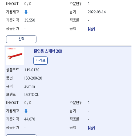
- 절연펜치
0 / 0
1
- 절연니퍼
유
2022-08-14
- 절연가위
- 절연비트
39,550
-
- 절연드라이버교체날
-
NaN
- 절연공구세트
- 절연라쳇렌치
선택
- 절연라쳇렌치세트
절연용 스패너 200
- 절연볼트커터
- 절연아답타
가격표
- 절연펀치
119-0130
- 기타
- 방폭연결대
ISO-200-20
- 방폭옵셋렌치
20mm
- 방폭니퍼
ISOTOOL
- 방폭펜치
- 방폭플라이어
0 / 0
1
- 방폭가위
유
-
- 방폭렌치
44,070
-
- 방폭스패너
-
NaN
- 방폭비트소켓
- 방폭아답타