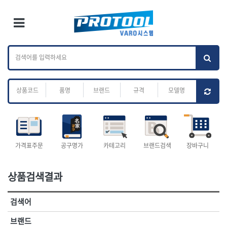
×
Ri
×
Toggle Menu
카테고리 검색
브랜드 검색
To
작업공구.종합
배관.전동.에어.
가나다
ABC
M
공구
운반
전체
ㄱ
ㄴ
ㄷ
ㄹ
ㅁ
ㅂ
ㅅ
ㅇ
ㅈ
소켓,렌치,드라이버
배관공구.장비
ㅊ
ㅋ
ㅌ
ㅍ
ㅎ
- 소켓
- 파이프렌치
- 롱소켓
- 스트랩락파이프핸들
- 세미롱소켓
- 파이프커터
전체
- 엑스트라롱소켓
- 튜빙커터
- 임팩소켓
- 리머
1-DAY
ABC
가격표주문
공구명가
카테고리
브랜드검색
장바구니
- 임팩세미롱소켓
- 밴더
ACE POWER
Armor Tool, LLC
- 임팩롱소켓
- 동파이프확관기
AURIOU
Benchcrafted
- 유니버셜소켓
- 파이프나사산가공기
상품검색결과
BHS(영창망치)
BTK
- 별소켓
- 오스타세트
CHANNELLOCK
CMO
- 롱별소켓
- 파이프가공기
검색어
- 임팩별소켓
- 바이스
CMT
CP
- 임팩롱별소켓
- 파이프스탠드
CROWN
DEWIT
브랜드
- 비트소켓
- 파이프바이스