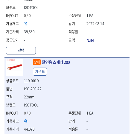
- 니퍼 외
ISOTOOL
- 바이스플라이어
0 / 0
1 EA
- 옵셋렌치
- 공구함세트
유
2022-08-14
- 콤비네이션렌치
39,550
-
- 양구스패너
-
NaN
- 라쳇콤비네이션렌치
- 라쳇옵셋렌치
선택
- 콤비네이션렌치세트
- 플레어너트렌치
절연용 스패너 200
상세
- 양구스패너세트
가격표
- 옵셋렌치세트
- 라쳇콤비네이션렌치세
119-0019
트
ISO-200-22
- 몽키스패너
22mm
- 라쳇콤비네이션세트
ISOTOOL
- 라쳇렌치
- 함마렌치
0 / 0
1 EA
- 멀티플라이어
유
-
- 미니라쳇세트
44,070
-
- 기타