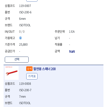
- 안전고글
측정도구
자동차용장비
- 롱소켓레일세트
- 동파이프커터
LOGOSOL(AGMA)
LONCIN
- 목공용끌세트
119-0007
- 방진마스크
- 자
- 타이어탈착기
- 육각비트소켓레일세트
- 플라스틱파이프커터
MACHAN
MAFELL
- 나무상자케이스
- 방독마스크
- 줄자
- 타이어휠발란스
- 소켓세트
- 디버러
ISO-200-6
MARTOR
MAYHEW
- 버니셔
- 보호복
- 컴퍼스
- 판금작기세트
- 스터드풀러
- 동파이프확관기세트
6mm
- 끌
MCC
MEGA
- 장갑
- 분도기
- 리프트
- 너트트위스터
- 전동오스타세트
- 가우지
ISOTOOL
MORSE
NANIWA
- 낙하방지코드
- 수평기
- 판금계측자
- 볼트트위스터
- 배관내시경
- 조각칼
- 무릎 보호대
NICHOLSON
Norton
- 테파게이지
- 핸드훅크
0 / 0
1 EA
- 탭홀더
- 배관청소기
- 끌세트
- 레이저메타
- 엔진홀드
OLSON
OSEIN
- 다이홀더
- 하수구청소기
전기.계절상품
유
-
- 대패
- 기타 측정도구
- 코끼리잭
- T형소켓렌치
- 오거
PB
PFEIL
- 열풍기
- 톱
25,880
-
- 검전테스터
- 가래지잭
- 옵셋라쳇렌치
- 커터
- 히터
PICA
PICARD
- 대패날
-
NaN
- 라쳇렌치세트
- 스프링헤드
- 충전식분무기
토크렌치
자동차용공구
PROXXON
RICHMOND
- 미니터닝세트
- 임팩드라이버
- PVC커터
- 선풍기
- 토크렌치바디
- 플레어너트소켓
선택
- 포스너비트
RIDGID
ROBERTSORBY
- 임팩드라이버세트
- 기타 악세사리
- 용접기
- 토크렌치
- 인젝터스페셜소켓
- 악세사리
ROTARY LIFT
ROTHENBERGER
- 비트라쳇핸들
- 콤프레샤
- LED충전식작업등
- 디지탈토크렌치
- 드레인플러그소켓
절연용 스패너 200
상세
- 클로스샌딩롤
RUBI
RUKO
- 비트
- LED램프
- 토크렌치라쳇헤드
- 벨트텐션풀리렌치
전동.충전공구
- 스프레이건
가격표
RYOBI
S.Djarv Hantverk AB
- 파워비트
- 예초기
- 토크렌치스패너헤드
- 리무버
- 드릴
- 작업용톱
- 양용드라이버비트
SCANGRIP
Scanprobe
- 라디에이터
- 토크렌치링헤드
- 드래그링크소켓
119-0008
- 드라이버
- 송곳
- 파워비트세트
- 심지난로
- 토크아답타
SENCI
SHINANO
- 록너트버스터
- 임팩렌치
- 각끌
ISO-200-7
- 너트세터
- 온수 히터
- 크로우풋
- 토션바
SHOPVAC
SICE
- 샌더
- 측정자
7mm
- 마그네틱너트세터
- 열선
- 토크테스터기
- 임팩뒤바퀴휠너트소켓
- 앵글그라인더
- 클립
SKIL
SMOOS
- 슬라이딩마그네틱너트
- 정온선
ISOTOOL
- 비디오스코프
- 반사경
- 컷쏘
- 컴파스
SOURCE
SPARTAN