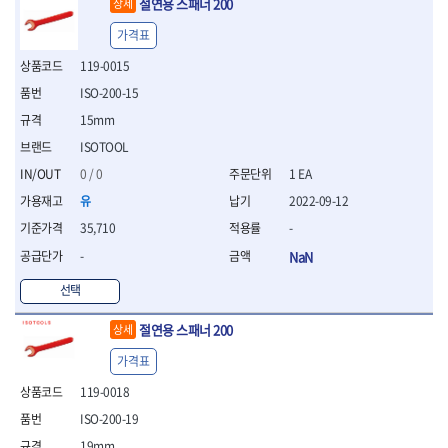
절연용 스패너 200
상세
- 십자비트
가격표
- 임팩별비트소켓
- 임팩XZN비트소켓
119-0015
- 십자비트소켓
ISO-200-15
- 일자비트소켓
15mm
- XZN비트
- 임팩XZN비트
ISOTOOL
- 라쳇핸들세트
0 / 0
1 EA
- 사각비트
유
2022-09-12
- 토크드라이버
- 포지비트소켓
35,710
-
- 임팩포지비트소켓
-
NaN
플라이어,몽키,스패너
선택
- 뻰치
- 편구스패너
절연용 스패너 200
상세
- 플라이어
- 니퍼
가격표
- 롱노우즈
119-0018
- 스냅링플라이어
ISO-200-19
- 그룹조인트플라이어
- 케이블커터
19mm