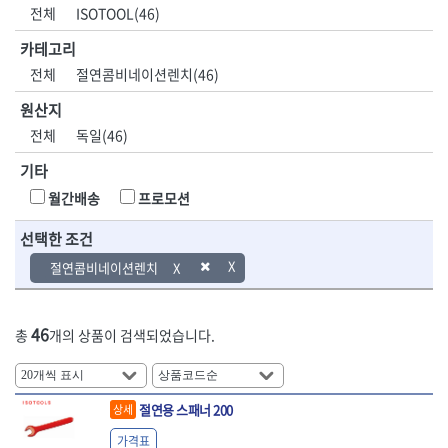
DH신바람
DMT
전체
ISOTOOL(46)
- 육각비트소켓
- 유압전선압착기
산업.안전.웰딩.
목공공구.목공
EIGHT
EISHIN
- 임팩육각비트소켓
- 듀잇밴더
계절
기계
카테고리
EKLIND
ELIPSE
- 별비트소켓
- 마이크로드레인
전체
절연콤비네이션렌치(46)
ENGINEER
EXPERT
- XZN비트소켓
- 마이크로릴
산업, 생활용품
조각도.끌
FASTCAP
FISKARS
- 임팩육각비트
- 시스네이크컴팩
원산지
- 펜
- 평도
- 임팩비트
- 시스네이크미니릴
FLAG
FLEX
- 나사고정제
- 아사도
전체
독일(46)
- 임팩비트홀더
- 시스네이크
FLEXCUT
FORREST
- 배관밀봉제
- 환도
- 유니버셜조인트
- 배관검사용모니터
기타
GIANTLOK
HALDER
- 윤활방청제
- 심환도
- 아답타
- 내시경카메라
- 선글라스, 고글
- 곡환도
HAZET
HIOKI
월간배송
프로모션
- 연결대
- 라인송신기
- 설치형가림막
- 삼각도
HIT
IR
- 임팩연결대
- 탐지용수신기
- 블로워
- 곡아사도
선택한 조건
IRWIN
ISOTOOL
- 볼연결대
- 콤비네이션청소기
- 전선릴
- 곡삼각도
JOKARI
KAKURI
절연콤비네이션렌치
- 볼연결대세트
- 수동스피너
- 연장선
- 조각도
- 라쳇핸들
- 프렉스샤프트
Katimax
KAWASA
- 마카
- 대형평도
- 퀵릴리스라쳇핸들
- 액세서리
KBS
KHEIRON
- 매직
- 조각도세트
- 플렉시블라쳇핸들
- 전동드럼머신
46
총
개의 상품이 검색되었습니다.
KLEIN
KNIPEX
- 작업등
- D형조각도
- 단축라쳇핸들
- 스프링청소기
- 케이블타이
- 카빙나이프
KOKEN
KOMELON
- 라쳇아답터
- 고압파이프세척기
- 스피커
- 나이프
측정공구.절삭
자동차공구.장
KTC
KUKEN
- 수동복스대
- 건/습식 청소기
- 스코프
공구
비
안전용품
LENOX(사입)
LENOX(수입)
절연용 스패너 200
상세
- 스핀드라이버
- 청소기악세서리
- 손도끼
- 안전안경
LIENIELSEN
LOCTITE
- 소켓레일세트
- 체인파이프렌치
가격표
- 목공용끌