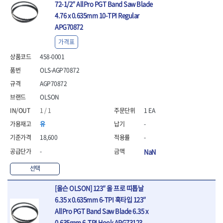
- 안전고글
측정도구
자동차용장비
72-1/2″ AllPro PGT Band Saw Blade
- 롱소켓레일세트
- 동파이프커터
LOGOSOL(AGMA)
LONCIN
- 목공용끌세트
- 방진마스크
- 자
- 타이어탈착기
- 육각비트소켓레일세트
- 플라스틱파이프커터
4.76 x 0.635mm 10-TPI Regular
MACHAN
MAFELL
- 나무상자케이스
- 방독마스크
- 줄자
- 타이어휠발란스
- 소켓세트
- 디버러
APG70872
MARTOR
MAYHEW
- 버니셔
- 보호복
- 컴퍼스
- 판금작기세트
- 스터드풀러
- 동파이프확관기세트
- 끌
MCC
MEGA
가격표
- 장갑
- 분도기
- 리프트
- 너트트위스터
- 전동오스타세트
- 가우지
MORSE
NANIWA
- 낙하방지코드
- 수평기
- 판금계측자
- 볼트트위스터
- 배관내시경
458-0001
- 조각칼
- 무릎 보호대
NICHOLSON
Norton
- 테파게이지
- 핸드훅크
- 탭홀더
- 배관청소기
OLS-AGP70872
- 끌세트
- 레이저메타
- 엔진홀드
OLSON
OSEIN
- 다이홀더
- 하수구청소기
전기.계절상품
- 대패
AGP70872
- 기타 측정도구
- 코끼리잭
- T형소켓렌치
- 오거
PB
PFEIL
- 열풍기
- 톱
- 검전테스터
- 가래지잭
OLSON
- 옵셋라쳇렌치
- 커터
- 히터
PICA
PICARD
- 대패날
- 라쳇렌치세트
- 스프링헤드
- 충전식분무기
1 / 1
1 EA
토크렌치
자동차용공구
PROXXON
RICHMOND
- 미니터닝세트
- 임팩드라이버
- PVC커터
- 선풍기
- 토크렌치바디
- 플레어너트소켓
- 포스너비트
유
-
RIDGID
ROBERTSORBY
- 임팩드라이버세트
- 기타 악세사리
- 용접기
- 토크렌치
- 인젝터스페셜소켓
- 악세사리
ROTARY LIFT
ROTHENBERGER
18,600
-
- 비트라쳇핸들
- 콤프레샤
- LED충전식작업등
- 디지탈토크렌치
- 드레인플러그소켓
- 클로스샌딩롤
RUBI
RUKO
- 비트
-
NaN
- LED램프
- 토크렌치라쳇헤드
- 벨트텐션풀리렌치
전동.충전공구
- 스프레이건
RYOBI
S.Djarv Hantverk AB
- 파워비트
- 예초기
- 토크렌치스패너헤드
- 리무버
- 드릴
- 작업용톱
선택
- 양용드라이버비트
SCANGRIP
Scanprobe
- 라디에이터
- 토크렌치링헤드
- 드래그링크소켓
- 드라이버
- 송곳
- 파워비트세트
- 심지난로
- 토크아답타
SENCI
SHINANO
- 록너트버스터
- 임팩렌치
- 각끌
[올슨 OLSON] 123″ 올 프로 띠톱날
- 너트세터
- 온수 히터
- 크로우풋
- 토션바
SHOPVAC
SICE
- 샌더
- 측정자
6.35 x 0.635mm 6-TPI 훅타입 123″
- 마그네틱너트세터
- 열선
- 토크테스터기
- 임팩뒤바퀴휠너트소켓
- 앵글그라인더
- 클립
SKIL
SMOOS
AllPro PGT Band Saw Blade 6.35 x
- 슬라이딩마그네틱너트
- 정온선
- 비디오스코프
- 반사경
- 컷쏘
- 컴파스
SOURCE
SPARTAN
0.635mm 6-TPI Hook APG73123