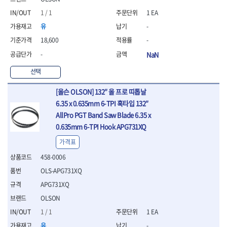
- 조절식렌치
- 볼트세터
1 / 1
1 EA
- 너트드라이버
유
-
- 자화기
18,600
-
- 레이저팁 드라이버
- 라쳇렌치
-
NaN
- 임팩엑스트라롱소켓
선택
- 파워렌치
- 드릴척아답타
[올슨 OLSON] 132″ 올 프로 띠톱날
- 조인트플러그소켓
6.35 x 0.635mm 6-TPI 훅타입 132″
- 옵셋렌치
AllPro PGT Band Saw Blade 6.35 x
- 파워렌치
0.635mm 6-TPI Hook APG731XQ
- 소켓홀더
- 클라이밍비트
가격표
- 토크아답타
458-0006
- 비트소켓세트
OLS-APG731XQ
- 포지비트
- 일자비트
APG731XQ
- 임팩별비트
OLSON
- 임팩일자비트
1 / 1
1 EA
- 임팩포지비트
- 임팩십자비트
유
-