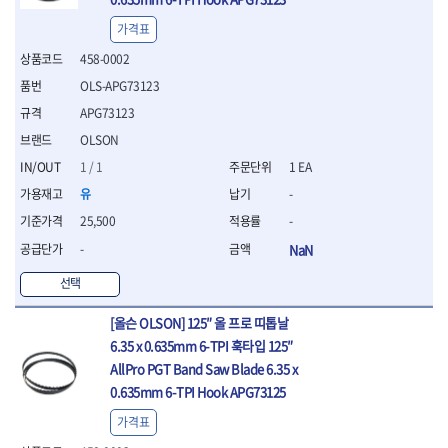
세터
- 콤프레셔
- 토크드라이버핸들
- 오일휠타소켓
- 각도절단기
- 작업대
STAHLWILLE
STANZANI
- 비트아답타
- 토크드라이버세트
- 레버바
가격표
- 플런지쏘
- 물림쇠
SWANSON
TEFENPLAST
- 충전드릴용롱소켓
- 토크드라이버
- 호스클램프플라이어
- 블로워
- 측정기
458-0002
- 나비볼트소켓
TENGU
THETA -직판오일등
- 토크드라이버블레이드
- 피스톤링컴프레셔
- 밴드쏘
- 디지털습도측정기
- 스파크플러그소켓
OLS-APG73123
- 다이얼토크렌치
THETA-공구함
THETA-드라이버
- 드로우핸들
- 원형톱
- 지그그리퍼시스템
- 비트소켓레일세트
- 토크멀티플라이어
- 판금돌리
APG73123
THETA-랜턴
THETA-망치
- 해머드릴
- 치즐
- 임팩비트소켓
- 토크렌치비트홀다헤드
- 스파크플러그플라이어
- 임팩드라이버
- 치즐세트
THETA-몽키
THETA-소켓비트
OLSON
- 조인트
- 가방/케이스
- 범핑망치
- 로터리해머
- 파팅툴
THETA-스패너
THETA-운반구
1 / 1
1 EA
- 세미롱임팩소켓
- 픽업툴
- 라쳇렌치
- 터닝툴세트
절삭공구
THETA-자동몽키
THETA-자석소켓
- 라쳇헤드
유
-
- 클립플라이어
- 전동가위
- 할로윙툴
- 홀쏘날
THETA-전동악세서리
THETA-측정
- 임팩아답타
- 허브캡풀러
- 직쏘
- 캘리퍼
25,500
-
- 바이메탈홀쏘날
- 비트홀다
THETA-커터,가위
THETA-핸드카트
- 산소센서소켓
- 멀티커터
- 잭나이프
- 하이스드릴
-
NaN
- 볼L렌치세트
THETA-헤라
THOMAS FLINN
- 클립리무버
- 광택기
- 스코프세트
- 하이스코발트드릴
- L렌치세트
- 자석접시
TOP
TOPTUL
- 앵글그라인더
선택
- 조각세트
- 드릴세트
- 볼L렌치
- 작업용등받이
- 샌딩머신
- 크래프트카버세트
TORMEK
TRACER
- 아바
- L렌치
- 자동차전용공구
[올슨 OLSON] 125″ 올 프로 띠톱날
- 밴드쏘
- 말렛스위프
- 반대탭
TSUNESABURO
TUOFU
- 별렌치세트
- 타이어레버
- 콤보세트
6.35 x 0.635mm 6-TPI 훅타입 125″
- 목공용망치
- 톱날
TWOCHERRYS
UVEX
- 별렌치
- 스크래퍼
- 충전광택기
AllPro PGT Band Saw Blade 6.35 x
- 절단석
대패
VALLORBE
VAUGHAN
- T렌치
- 후크드라이버
- 로터리해머
- 원형톱날
0.635mm 6-TPI Hook APG73125
- 스크래퍼
- T렌치세트
VBW
VESSEL
- 너트그립소켓
- 배터리
- 핸드툴세트
- 접렌치
가격표
WALTER
WERA
- 충전기
임팩휠너트소켓
- 다이아몬드휠
- 접별렌치