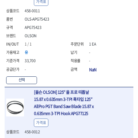
- 절연펜치
가격표
- 절연니퍼
458-0011
- 절연가위
OLS-APG75423
- 절연비트
- 절연드라이버교체날
APG75423
- 절연공구세트
OLSON
- 절연라쳇렌치
1 / 1
1 EA
- 절연라쳇렌치세트
- 절연볼트커터
유
-
- 절연아답타
33,700
-
- 절연펀치
-
NaN
- 기타
- 방폭연결대
선택
- 방폭옵셋렌치
- 방폭니퍼
[올슨 OLSON] 125″ 올 프로 띠톱날
- 방폭펜치
15.87 x 0.635mm 3-TPI 훅타입 125″
- 방폭플라이어
AllPro PGT Band Saw Blade 15.87 x
- 방폭가위
0.635mm 3-TPI Hook APG77125
- 방폭렌치
가격표
- 방폭스패너
- 방폭비트소켓
458-0012
- 방폭아답타