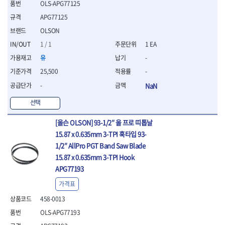
OLS-APG77125
- 방폭T렌치
APG77125
- 방폭드라이버
- 방폭펀치
OLSON
- 절연포지비트소켓
1 / 1
1 EA
철공공구
유
-
- 볼트커터
25,500
-
- 핸드볼트커터
- 항공가위
-
NaN
- 클램프
선택
- 망치
- 빠루망치
[올슨 OLSON] 93-1/2″ 올 프로 띠톱날
- 볼핀망치
15.87 x 0.635mm 3-TPI 훅타입 93-
- 함마망치
1/2″ AllPro PGT Band Saw Blade
- 도끼
15.87 x 0.635mm 3-TPI Hook
- 망치헤드
APG77193
- 판금망치
- 나일론무반동망치
가격표
- 플라스틱망치
458-0013
- 고무망치
- 핀펀치
OLS-APG77193
- 센타펀치