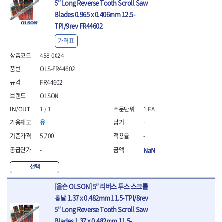
5″ Long Reverse Tooth Scroll Saw
Blades 0.965 x 0.406mm 12.5-
TPI/9rev FR44602
가격표
458-0024
OLS-FR44602
FR44602
OLSON
1 / 1
1 EA
유
-
5,700
-
-
NaN
선택
[올슨 OLSON] 5″ 리버스 투스 스크롤
톱날 1.37 x 0.482mm 11.5-TPI/8rev
5″ Long Reverse Tooth Scroll Saw
Blades 1.37 x 0.482mm 11.5-