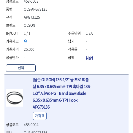
WIHA
WOODCRAFT
- 청소기
458-0003
- 임팩휠너트소켓
- 테이블쏘
- T별렌치세트
- 오토해머
XCELITE
XPROTOOL-기어렌치
OLS-APG73125
- 원형톱날
- 깃발형별렌치
ZETA
ZETA(LED)
전동악세서리
- 샌딩디스크
- 너트T렌치
APG73125
- 충전드릴용소켓
ZETA(PVC커터)
ZETA(라디에이터)
- 스크롤쏘날
- 별T렌치
OLSON
- 전동비트롱소켓
- 숫돌
ZETA(비트셋트)
ZETA(자화기)
- 소켓비트세트
1 / 1
1 EA
- 드릴비트
- 다이아몬드숫돌
- 공구세트
ZETA(커터)
ZONE KING
- 비트세트
- 원형톱날/루터비트
유
-
- 드라이버세트
가드맨
게링 HSS
- 드릴척
- 루터비트
- 렌치세트
25,500
-
게링 HSS-CO
나노원
- 육각비트
- 루터비트세트
- 육각드라이버
나이텍스
대건
-
NaN
- 퀵릴리스비트소켓
- 직쏘날
- 드라이버
대건케이블
동해
- 전동비트소켓
- 디지털앵글파인더
- 타격드라이버
선택
- 롱자석소켓
디월트
디월트 인버터 발전기
- 띠톱날
- 양용드라이버
- 소켓아답타
- 모종삽
라이트 세이키
맘모스
[올슨 OLSON] 136-1/2″ 올 프로 띠톱
- 너트드라이버
- 악세서리
- 갈퀴
- 별드라이버
멜텍
미주산업
날 6.35 x 0.635mm 6-TPI 훅타입 136-
- 청소기
- 호미
- 일자드라이버
1/2″ AllPro PGT Band Saw Blade
바람돌이
백마
- 컷쏘날
- 스포크
- 십자드라이버
6.35 x 0.635mm 6-TPI Hook
벡스
북성
- 원형톱날
- 파종기
- 포지드라이버
APG73136
스팀코리아
아임삭
- 홈클리너
- 라운드너트드라이버
에어공구
에버그린
에코파워팩
- 제초기
가격표
- 양용드라이버핸들
- 에어라쳇렌치
에코플로우
엠파이어
- 삽
- 포켓양용드라이버
- 에어임팩렌치
458-0004
- 괭이
우주전열(겨울)
우주전열(여름)
- 드라이버날
- 에어드릴
OLS-APG73136