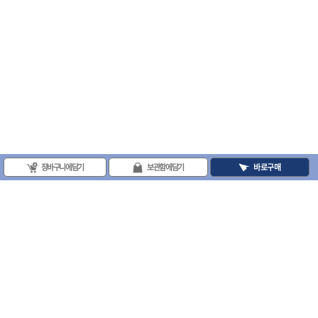
장바구니에 담기
보관함에 담기
바로구매
(주)프로툴 / 송치영
사업자등록번호 : 202-81-42885 통신판매업신고번호 : 제 2008-서울금천-0251호
(주)프로툴 서울특별시 시흥대로 481 (독산동) 프로툴빌딩