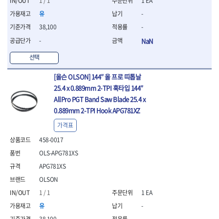
1 / 1
1 EA
연마용품
- 조줄
유
-
- 철공용줄
38,100
-
- 목공용줄
-
NaN
- 조줄세트
- 판금줄홀더
선택
- 줄
공구함.공구집
[올슨 OLSON] 144″ 올 프로 띠톱날
- 공구함
25.4 x 0.889mm 2-TPI 훅타입 144″
- 탑체스터
AllPro PGT Band Saw Blade 25.4 x
- 플라스틱이동공구함
0.889mm 2-TPI Hook APG781XZ
- 공구통
가격표
- 기타공구
- 공구가방
458-0017
기타 작업공구
OLS-APG781XS
- 헤라
APG781XS
- 케이스
OLSON
- 수리키트
- 고정링/링
1 / 1
1 EA
- 핀
유
-
38,100
-