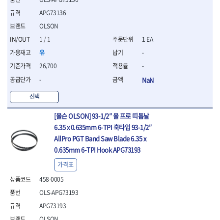
- 통나무쪼개기
- 날교환드라이버세트
- 에어오비탈센더
이젠
이홈
- 전동대패
APG73136
- 드라이버핸들
- 에어드라이버
일레드
조란
- 가든툴세트
- 비트세트
- 에어다이그라인더
OLSON
츠노다(TTC)
콰이어트존
- 비트홀다드라이버
- 에어멀티샌더
연마기계
1 / 1
1 EA
타이거(TIGER)
플렉스-절단석
- 비트홀다드라이버세트
- 에어앵글그라인더
- 습식그라인더
협성
황금손
유
-
- 드라이버블레이드
- 에어리베터기
- 건식그라인더
26,700
-
- 비트드라이버
- 타이어압력게이지
- 연마지그
- 별비트
- 에어밸트샌더
- 연마숫돌
-
NaN
- 육각비트
- 에어원형샌더
- 기타 악세사리
선택
- 검전드라이버
- 에어폴리셔
목공기계
- 육각T렌치
- 에어톱
- 루터, 루터테이블
[올슨 OLSON] 93-1/2″ 올 프로 띠톱날
- 전동비트홀다
- 에어펀치
- 샌더폴리셔
6.35 x 0.635mm 6-TPI 훅타입 93-1/2″
- 드라이버비트세트
- 에어스프레이건
기타목공구
AllPro PGT Band Saw Blade 6.35 x
- 옵셋드라이버
- 에어원터치카플러
- 클램프
- 스크래퍼드라이버
- 에어건
0.635mm 6-TPI Hook APG73193
- 시계드라이버
운반기기
가격표
- 정밀드라이버
- 데크트럭
458-0005
- 기어렌치
- 핸드카트
- 육각복스드라이버
OLS-APG73193
- 운반대차
- 스크류드라이버
- 운반가방
APG73193
- 툴첵플러스
OLSON