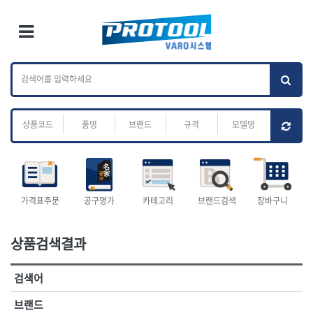
×
Ri
×
Toggle Menu
카테고리 검색
브랜드 검색
To
작업공구.종합
배관.전동.에어.
가나다
ABC
M
공구
운반
전체
ㄱ
ㄴ
ㄷ
ㄹ
ㅁ
ㅂ
ㅅ
ㅇ
ㅈ
소켓,렌치,드라이버
배관공구.장비
ㅊ
ㅋ
ㅌ
ㅍ
ㅎ
- 소켓
- 파이프렌치
- 롱소켓
- 스트랩락파이프핸들
- 세미롱소켓
- 파이프커터
전체
- 엑스트라롱소켓
- 튜빙커터
- 임팩소켓
- 리머
1-DAY
ABC
가격표주문
공구명가
카테고리
브랜드검색
장바구니
- 임팩세미롱소켓
- 밴더
ACE POWER
Armor Tool, LLC
- 임팩롱소켓
- 동파이프확관기
AURIOU
Benchcrafted
- 유니버셜소켓
- 파이프나사산가공기
상품검색결과
BHS(영창망치)
BTK
- 별소켓
- 오스타세트
CHANNELLOCK
CMO
- 롱별소켓
- 파이프가공기
검색어
- 임팩별소켓
- 바이스
CMT
CP
- 임팩롱별소켓
- 파이프스탠드
CROWN
DEWIT
브랜드
- 비트소켓
- 파이프바이스