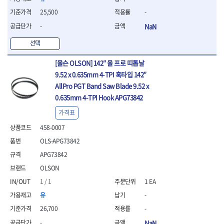
- 십자비트
25,500
-
- 임팩별비트소켓
-
NaN
- 임팩XZN비트소켓
- 십자비트소켓
선택
- 일자비트소켓
- XZN비트
[올슨 OLSON] 142″ 올 프로 띠톱날
- 임팩XZN비트
9.52 x 0.635mm 4-TPI 훅타입 142″
- 라쳇핸들세트
AllPro PGT Band Saw Blade 9.52 x
- 사각비트
0.635mm 4-TPI Hook APG73842
- 토크드라이버
가격표
- 포지비트소켓
- 임팩포지비트소켓
458-0007
플라이어,몽키,스패너
OLS-APG73842
- 뻰치
APG73842
- 편구스패너
OLSON
- 플라이어
- 니퍼
1 / 1
1 EA
- 롱노우즈
유
-
- 스냅링플라이어
26,700
-
- 그룹조인트플라이어
- 케이블커터
-
NaN