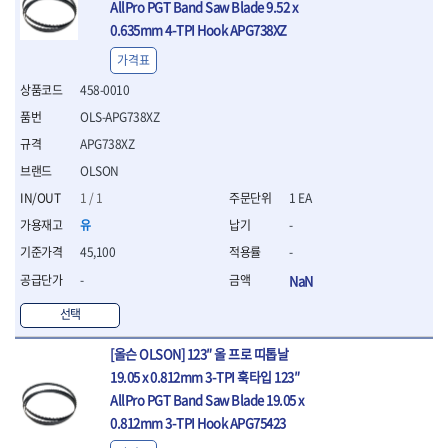
AllPro PGT Band Saw Blade 9.52 x
- 절연전공칼
0.635mm 4-TPI Hook APG738XZ
- 절연안전모
- 절연매트
가격표
- 방폭소켓
458-0010
- 방폭라쳇핸들
- 방폭콤비네이션렌치
OLS-APG738XZ
- 방폭함마스패너
APG738XZ
- 절연일자드라이버
OLSON
- 절연별드라이버
- 절연드라이버세트
1 / 1
1 EA
- 스트리퍼
유
-
- 라쳇케이블커터
45,100
-
- 자동스트리퍼
-
NaN
- 케이블스트리퍼
- 압착기
선택
- 핀셋
- 절연공구세트
[올슨 OLSON] 123″ 올 프로 띠톱날
- 절연비트홀다
19.05 x 0.812mm 3-TPI 훅타입 123″
- 절연비트홀다드라이버
AllPro PGT Band Saw Blade 19.05 x
- 방폭망치
0.812mm 3-TPI Hook APG75423
- 절연L렌치