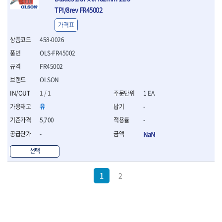
TPI/8rev FR45002
가격표
458-0026
OLS-FR45002
FR45002
OLSON
1 / 1
1 EA
유
-
5,700
-
-
NaN
선택
1
2