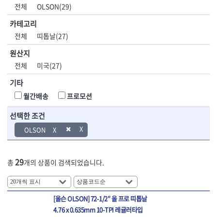
DH신바람
DMT
전체
OLSON(29)
- 육각비트소켓
- 유압전선압착기
산업.안전.웰딩.
목공공구.목공
EIGHT
EISHIN
- 임팩육각비트소켓
- 듀잇밴더
계절
기계
카테고리
EKLIND
ELIPSE
- 별비트소켓
- 마이크로드레인
전체
띠톱날(27)
ENGINEER
EXPERT
- XZN비트소켓
- 마이크로릴
산업, 생활용품
조각도.끌
FASTCAP
FISKARS
- 임팩육각비트
- 시스네이크컴팩
원산지
- 펜
- 평도
- 임팩비트
- 시스네이크미니릴
FLAG
FLEX
- 나사고정제
- 아사도
전체
미국(27)
- 임팩비트홀더
- 시스네이크
FLEXCUT
FORREST
- 배관밀봉제
- 환도
- 유니버셜조인트
- 배관검사용모니터
기타
GIANTLOK
HALDER
- 윤활방청제
- 심환도
- 아답타
- 내시경카메라
- 선글라스, 고글
- 곡환도
HAZET
HIOKI
월간배송
프로모션
- 연결대
- 라인송신기
- 설치형가림막
- 삼각도
HIT
IR
- 임팩연결대
- 탐지용수신기
- 블로워
- 곡아사도
선택한 조건
IRWIN
ISOTOOL
- 볼연결대
- 콤비네이션청소기
- 전선릴
- 곡삼각도
JOKARI
KAKURI
OLSON
- 볼연결대세트
- 수동스피너
- 연장선
- 조각도
- 라쳇핸들
- 프렉스샤프트
Katimax
KAWASA
- 마카
- 대형평도
- 퀵릴리스라쳇핸들
- 액세서리
KBS
KHEIRON
- 매직
- 조각도세트
- 플렉시블라쳇핸들
- 전동드럼머신
29
총
개의 상품이 검색되었습니다.
KLEIN
KNIPEX
- 작업등
- D형조각도
- 단축라쳇핸들
- 스프링청소기
- 케이블타이
- 카빙나이프
KOKEN
KOMELON
- 라쳇아답터
- 고압파이프세척기
- 스피커
- 나이프
측정공구.절삭
자동차공구.장
KTC
KUKEN
- 수동복스대
- 건/습식 청소기
- 스코프
공구
비
[올슨 OLSON] 72-1/2″ 올 프로 띠톱날
안전용품
LENOX(사입)
LENOX(수입)
- 스핀드라이버
- 청소기악세서리
- 손도끼
- 안전안경
4.76 x 0.635mm 10-TPI 레귤러타입
LIENIELSEN
LOCTITE
- 소켓레일세트
- 체인파이프렌치
- 목공용끌