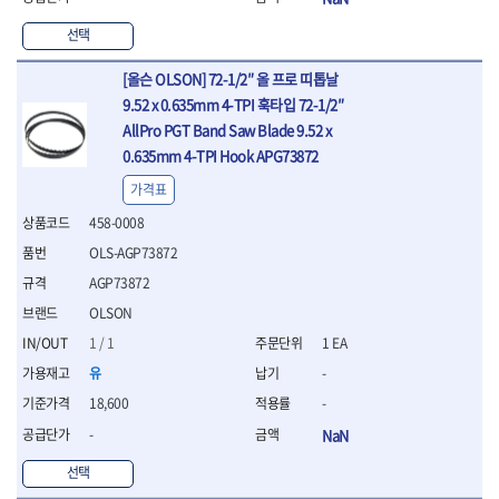
- 니퍼 외
선택
- 바이스플라이어
- 옵셋렌치
[올슨 OLSON] 72-1/2″ 올 프로 띠톱날
- 공구함세트
9.52 x 0.635mm 4-TPI 훅타입 72-1/2″
- 콤비네이션렌치
AllPro PGT Band Saw Blade 9.52 x
- 양구스패너
0.635mm 4-TPI Hook APG73872
- 라쳇콤비네이션렌치
- 라쳇옵셋렌치
가격표
- 콤비네이션렌치세트
458-0008
- 플레어너트렌치
- 양구스패너세트
OLS-AGP73872
- 옵셋렌치세트
AGP73872
- 라쳇콤비네이션렌치세
OLSON
트
1 / 1
1 EA
- 몽키스패너
- 라쳇콤비네이션세트
유
-
- 라쳇렌치
18,600
-
- 함마렌치
-
NaN
- 멀티플라이어
- 미니라쳇세트
선택
- 기타