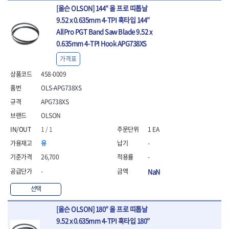
- 라쳇 드라이버
[올슨 OLSON] 144″ 올 프로 띠톱날
- 라쳇스패너
9.52 x 0.635mm 4-TPI 훅타입 144″
- 스피드렌치
AllPro PGT Band Saw Blade 9.52 x
- 모터렌치
0.635mm 4-TPI Hook APG738XS
- 함마스패너
가격표
절연.전설.방폭공구
- 절연옵셋렌치
458-0009
- 절연연결대
OLS-APG738XS
- 절연드라이버
APG738XS
- 절연스패너
- 절연T렌치
OLSON
- 절연소켓
1 / 1
1 EA
- 절연별소켓
유
-
- 절연별비트소켓
26,700
-
- 절연육각비트소켓
- 절연라쳇핸들
-
NaN
- 절연렌치
선택
- 절연토크렌치
- 절연콤비네이션렌치
[올슨 OLSON] 180″ 올 프로 띠톱날
- 절연링렌치
9.52 x 0.635mm 4-TPI 훅타입 180″
- 절연플라이어