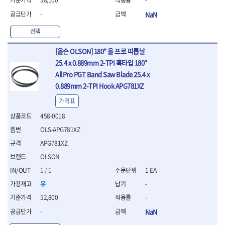
-
NaN
선택
[올슨 OLSON] 180″ 올 프로 띠톱날
25.4 x 0.889mm 2-TPI 훅타입 180″
AllPro PGT Band Saw Blade 25.4 x
0.889mm 2-TPI Hook APG781XZ
가격표
458-0018
OLS-APG781XZ
APG781XZ
OLSON
1 / 1
1 EA
유
-
52,800
-
-
NaN