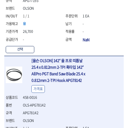
APG77193
- 평치즐
OLSON
- 핀펀치세트
1 / 1
1 EA
- 펀치
- 펀치세트
유
-
- 톱대
26,700
-
- 용접용품
-
NaN
- 빠루
- 철공끌
선택
원예.사무용품
[올슨 OLSON] 142″ 올 프로 띠톱날
- 커터칼
- 전지가위
25.4 x 0.812mm 2-TPI 훅타입 142″
- 정글칼
AllPro PGT Band Saw Blade 25.4 x
- 전정톱
0.812mm 2-TPI Hook APG78142
- 접톱
가격표
- 목공톱
- 고지톱
458-0016
- 다목적가위
OLS-APG78142
- 안전커터칼
APG78142
- 휠메저
- 마킹
OLSON