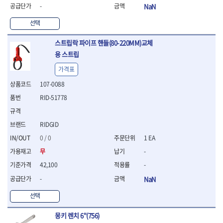
WIHA
WOODCRAFT
- 청소기
- 임팩휠너트소켓
- 테이블쏘
-
NaN
- T별렌치세트
- 오토해머
XCELITE
XPROTOOL-기어렌치
- 원형톱날
- 깃발형별렌치
선택
ZETA
ZETA(LED)
전동악세서리
- 샌딩디스크
- 너트T렌치
- 충전드릴용소켓
ZETA(PVC커터)
ZETA(라디에이터)
- 스크롤쏘날
- 별T렌치
스트립락 파이프 핸들(80-220MM)교체
- 전동비트롱소켓
- 숫돌
ZETA(비트셋트)
ZETA(자화기)
- 소켓비트세트
용 스트립
- 드릴비트
- 다이아몬드숫돌
- 공구세트
ZETA(커터)
ZONE KING
- 비트세트
- 원형톱날/루터비트
가격표
- 드라이버세트
가드맨
게링 HSS
- 드릴척
- 루터비트
- 렌치세트
107-0088
게링 HSS-CO
나노원
- 육각비트
- 루터비트세트
- 육각드라이버
나이텍스
대건
RID-51778
- 퀵릴리스비트소켓
- 직쏘날
- 드라이버
대건케이블
동해
- 전동비트소켓
- 디지털앵글파인더
- 타격드라이버
- 롱자석소켓
디월트
디월트 인버터 발전기
- 띠톱날
- 양용드라이버
RIDGID
- 소켓아답타
- 모종삽
라이트 세이키
맘모스
- 너트드라이버
0 / 0
1 EA
- 악세서리
- 갈퀴
- 별드라이버
멜텍
미주산업
- 청소기
무
-
- 호미
- 일자드라이버
바람돌이
백마
- 컷쏘날
- 스포크
- 십자드라이버
42,100
-
벡스
북성
- 원형톱날
- 파종기
- 포지드라이버
-
NaN
스팀코리아
아임삭
- 홈클리너
- 라운드너트드라이버
에어공구
에버그린
에코파워팩
- 제초기
선택
- 양용드라이버핸들
- 에어라쳇렌치
에코플로우
엠파이어
- 삽
- 포켓양용드라이버
- 에어임팩렌치
- 괭이
몽키 렌치 6"(756)
우주전열(겨울)
우주전열(여름)
- 드라이버날
- 에어드릴