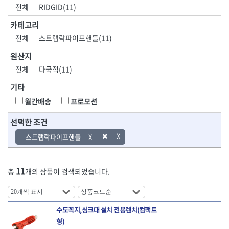
DH신바람
DMT
전체
RIDGID(11)
- 육각비트소켓
- 유압전선압착기
산업.안전.웰딩.
목공공구.목공
EIGHT
EISHIN
- 임팩육각비트소켓
- 듀잇밴더
계절
기계
카테고리
EKLIND
ELIPSE
- 별비트소켓
- 마이크로드레인
전체
스트랩락파이프핸들(11)
ENGINEER
EXPERT
- XZN비트소켓
- 마이크로릴
산업, 생활용품
조각도.끌
FASTCAP
FISKARS
- 임팩육각비트
- 시스네이크컴팩
원산지
- 펜
- 평도
- 임팩비트
- 시스네이크미니릴
FLAG
FLEX
- 나사고정제
- 아사도
전체
다국적(11)
- 임팩비트홀더
- 시스네이크
FLEXCUT
FORREST
- 배관밀봉제
- 환도
- 유니버셜조인트
- 배관검사용모니터
기타
GIANTLOK
HALDER
- 윤활방청제
- 심환도
- 아답타
- 내시경카메라
- 선글라스, 고글
- 곡환도
HAZET
HIOKI
월간배송
프로모션
- 연결대
- 라인송신기
- 설치형가림막
- 삼각도
HIT
IR
- 임팩연결대
- 탐지용수신기
- 블로워
- 곡아사도
선택한 조건
IRWIN
ISOTOOL
- 볼연결대
- 콤비네이션청소기
- 전선릴
- 곡삼각도
JOKARI
KAKURI
스트랩락파이프핸들
- 볼연결대세트
- 수동스피너
- 연장선
- 조각도
- 라쳇핸들
- 프렉스샤프트
Katimax
KAWASA
- 마카
- 대형평도
- 퀵릴리스라쳇핸들
- 액세서리
KBS
KHEIRON
- 매직
- 조각도세트
- 플렉시블라쳇핸들
- 전동드럼머신
11
총
개의 상품이 검색되었습니다.
KLEIN
KNIPEX
- 작업등
- D형조각도
- 단축라쳇핸들
- 스프링청소기
- 케이블타이
- 카빙나이프
KOKEN
KOMELON
- 라쳇아답터
- 고압파이프세척기
- 스피커
- 나이프
측정공구.절삭
자동차공구.장
KTC
KUKEN
- 수동복스대
- 건/습식 청소기
- 스코프
공구
비
수도꼭지,싱크대 설치 전용렌치(컴팩트
안전용품
LENOX(사입)
LENOX(수입)
- 스핀드라이버
- 청소기악세서리
- 손도끼
- 안전안경
형)
LIENIELSEN
LOCTITE
- 소켓레일세트
- 체인파이프렌치
- 목공용끌