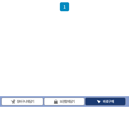
- 절연전공칼
1
- 절연안전모
- 절연매트
- 방폭소켓
- 방폭라쳇핸들
- 방폭콤비네이션렌치
- 방폭함마스패너
- 절연일자드라이버
- 절연별드라이버
- 절연드라이버세트
- 스트리퍼
- 라쳇케이블커터
- 자동스트리퍼
- 케이블스트리퍼
- 압착기
- 핀셋
- 절연공구세트
장바구니에 담기
보관함에 담기
바로구매
- 절연비트홀다
- 절연비트홀다드라이버
- 방폭망치
- 절연L렌치