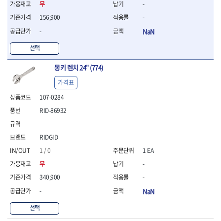
무
-
- 라쳇 드라이버
- 라쳇스패너
156,900
-
- 스피드렌치
-
NaN
- 모터렌치
- 함마스패너
선택
절연.전설.방폭공구
몽키 렌치 24" (774)
- 절연옵셋렌치
- 절연연결대
가격표
- 절연드라이버
107-0284
- 절연스패너
RID-86932
- 절연T렌치
- 절연소켓
- 절연별소켓
RIDGID
- 절연별비트소켓
1 / 0
1 EA
- 절연육각비트소켓
- 절연라쳇핸들
무
-
- 절연렌치
340,900
-
- 절연토크렌치
-
NaN
- 절연콤비네이션렌치
- 절연링렌치
선택
- 절연플라이어