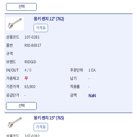
- 십자비트
선택
- 임팩별비트소켓
- 임팩XZN비트소켓
몽키 렌치 12" (762)
- 십자비트소켓
가격표
- 일자비트소켓
- XZN비트
107-0281
- 임팩XZN비트
RID-86917
- 라쳇핸들세트
- 사각비트
RIDGID
- 토크드라이버
- 포지비트소켓
4 / 0
1 EA
- 임팩포지비트소켓
무
-
플라이어,몽키,스패너
65,900
-
- 뻰치
-
NaN
- 편구스패너
- 플라이어
선택
- 니퍼
- 롱노우즈
몽키 렌치 15" (765)
- 스냅링플라이어
가격표
- 그룹조인트플라이어
- 케이블커터
107-0282