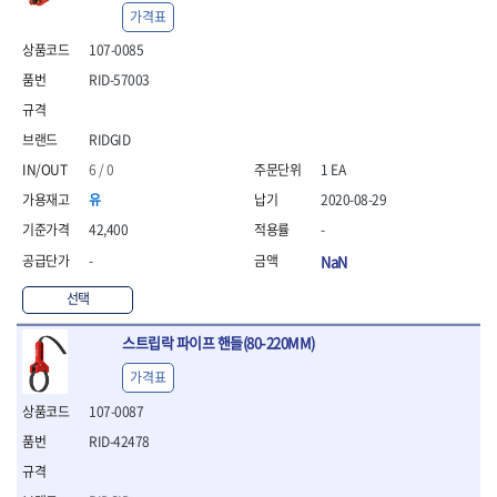
- 안전고글
측정도구
자동차용장비
- 롱소켓레일세트
- 동파이프커터
LOGOSOL(AGMA)
LONCIN
가격표
- 목공용끌세트
- 방진마스크
- 자
- 타이어탈착기
- 육각비트소켓레일세트
- 플라스틱파이프커터
MACHAN
MAFELL
- 나무상자케이스
107-0085
- 방독마스크
- 줄자
- 타이어휠발란스
- 소켓세트
- 디버러
MARTOR
MAYHEW
- 버니셔
- 보호복
- 컴퍼스
- 판금작기세트
- 스터드풀러
- 동파이프확관기세트
RID-57003
- 끌
MCC
MEGA
- 장갑
- 분도기
- 리프트
- 너트트위스터
- 전동오스타세트
- 가우지
MORSE
NANIWA
- 낙하방지코드
- 수평기
- 판금계측자
- 볼트트위스터
- 배관내시경
- 조각칼
RIDGID
- 무릎 보호대
NICHOLSON
Norton
- 테파게이지
- 핸드훅크
- 탭홀더
- 배관청소기
- 끌세트
- 레이저메타
- 엔진홀드
6 / 0
1 EA
OLSON
OSEIN
- 다이홀더
- 하수구청소기
전기.계절상품
- 대패
- 기타 측정도구
- 코끼리잭
- T형소켓렌치
- 오거
PB
PFEIL
- 열풍기
유
2020-08-29
- 톱
- 검전테스터
- 가래지잭
- 옵셋라쳇렌치
- 커터
- 히터
PICA
PICARD
- 대패날
42,400
-
- 라쳇렌치세트
- 스프링헤드
- 충전식분무기
토크렌치
자동차용공구
PROXXON
RICHMOND
- 미니터닝세트
-
NaN
- 임팩드라이버
- PVC커터
- 선풍기
- 토크렌치바디
- 플레어너트소켓
- 포스너비트
RIDGID
ROBERTSORBY
- 임팩드라이버세트
- 기타 악세사리
- 용접기
- 토크렌치
- 인젝터스페셜소켓
선택
- 악세사리
ROTARY LIFT
ROTHENBERGER
- 비트라쳇핸들
- 콤프레샤
- LED충전식작업등
- 디지탈토크렌치
- 드레인플러그소켓
- 클로스샌딩롤
RUBI
RUKO
- 비트
- LED램프
- 토크렌치라쳇헤드
- 벨트텐션풀리렌치
스트립락 파이프 핸들(80-220MM)
전동.충전공구
- 스프레이건
RYOBI
S.Djarv Hantverk AB
- 파워비트
- 예초기
- 토크렌치스패너헤드
- 리무버
- 드릴
- 작업용톱
가격표
- 양용드라이버비트
SCANGRIP
Scanprobe
- 라디에이터
- 토크렌치링헤드
- 드래그링크소켓
- 드라이버
- 송곳
- 파워비트세트
- 심지난로
- 토크아답타
SENCI
SHINANO
- 록너트버스터
107-0087
- 임팩렌치
- 각끌
- 너트세터
- 온수 히터
- 크로우풋
- 토션바
SHOPVAC
SICE
- 샌더
- 측정자
RID-42478
- 마그네틱너트세터
- 열선
- 토크테스터기
- 임팩뒤바퀴휠너트소켓
- 앵글그라인더
- 클립
SKIL
SMOOS
- 슬라이딩마그네틱너트
- 정온선
- 비디오스코프
- 반사경
- 컷쏘
- 컴파스
SOURCE
SPARTAN