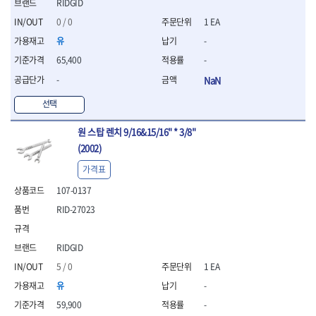
세터
- 콤프레셔
RIDGID
- 토크드라이버핸들
- 오일휠타소켓
- 각도절단기
- 작업대
STAHLWILLE
STANZANI
- 비트아답타
- 토크드라이버세트
- 레버바
- 플런지쏘
0 / 0
1 EA
- 물림쇠
SWANSON
TEFENPLAST
- 충전드릴용롱소켓
- 토크드라이버
- 호스클램프플라이어
- 블로워
- 측정기
유
-
- 나비볼트소켓
TENGU
THETA -직판오일등
- 토크드라이버블레이드
- 피스톤링컴프레셔
- 밴드쏘
- 디지털습도측정기
65,400
-
- 스파크플러그소켓
- 다이얼토크렌치
THETA-공구함
THETA-드라이버
- 드로우핸들
- 원형톱
- 지그그리퍼시스템
- 비트소켓레일세트
- 토크멀티플라이어
- 판금돌리
-
NaN
THETA-랜턴
THETA-망치
- 해머드릴
- 치즐
- 임팩비트소켓
- 토크렌치비트홀다헤드
- 스파크플러그플라이어
- 임팩드라이버
- 치즐세트
THETA-몽키
THETA-소켓비트
선택
- 조인트
- 가방/케이스
- 범핑망치
- 로터리해머
- 파팅툴
THETA-스패너
THETA-운반구
- 세미롱임팩소켓
- 픽업툴
- 라쳇렌치
- 터닝툴세트
절삭공구
THETA-자동몽키
THETA-자석소켓
원 스탑 렌치 9/16&15/16" * 3/8"
- 라쳇헤드
- 클립플라이어
- 전동가위
- 할로윙툴
- 홀쏘날
(2002)
THETA-전동악세서리
THETA-측정
- 임팩아답타
- 허브캡풀러
- 직쏘
- 캘리퍼
- 바이메탈홀쏘날
- 비트홀다
THETA-커터,가위
THETA-핸드카트
- 산소센서소켓
- 멀티커터
가격표
- 잭나이프
- 하이스드릴
- 볼L렌치세트
THETA-헤라
THOMAS FLINN
- 클립리무버
- 광택기
- 스코프세트
- 하이스코발트드릴
107-0137
- L렌치세트
- 자석접시
TOP
TOPTUL
- 앵글그라인더
- 조각세트
- 드릴세트
- 볼L렌치
RID-27023
- 작업용등받이
- 샌딩머신
- 크래프트카버세트
TORMEK
TRACER
- 아바
- L렌치
- 자동차전용공구
- 밴드쏘
- 말렛스위프
- 반대탭
TSUNESABURO
TUOFU
- 별렌치세트
- 타이어레버
- 콤보세트
- 목공용망치
- 톱날
RIDGID
TWOCHERRYS
UVEX
- 별렌치
- 스크래퍼
- 충전광택기
- 절단석
대패
VALLORBE
VAUGHAN
5 / 0
1 EA
- T렌치
- 후크드라이버
- 로터리해머
- 원형톱날
- 스크래퍼
- T렌치세트
VBW
VESSEL
- 너트그립소켓
유
-
- 배터리
- 핸드툴세트
- 접렌치
WALTER
WERA
- 충전기
59,900
-
임팩휠너트소켓
- 다이아몬드휠
- 접별렌치