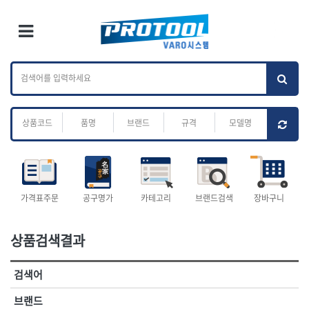
×
Ri
×
Toggle Menu
카테고리 검색
브랜드 검색
To
작업공구.종합
배관.전동.에어.
가나다
ABC
M
공구
운반
전체
ㄱ
ㄴ
ㄷ
ㄹ
ㅁ
ㅂ
ㅅ
ㅇ
ㅈ
소켓,렌치,드라이버
배관공구.장비
ㅊ
ㅋ
ㅌ
ㅍ
ㅎ
- 소켓
- 파이프렌치
- 롱소켓
- 스트랩락파이프핸들
- 세미롱소켓
- 파이프커터
전체
- 엑스트라롱소켓
- 튜빙커터
- 임팩소켓
- 리머
1-DAY
ABC
가격표주문
공구명가
카테고리
브랜드검색
장바구니
- 임팩세미롱소켓
- 밴더
ACE POWER
Armor Tool, LLC
- 임팩롱소켓
- 동파이프확관기
AURIOU
Benchcrafted
- 유니버셜소켓
- 파이프나사산가공기
상품검색결과
BHS(영창망치)
BTK
- 별소켓
- 오스타세트
CHANNELLOCK
CMO
- 롱별소켓
- 파이프가공기
검색어
- 임팩별소켓
- 바이스
CMT
CP
- 임팩롱별소켓
- 파이프스탠드
CROWN
DEWIT
브랜드
- 비트소켓
- 파이프바이스