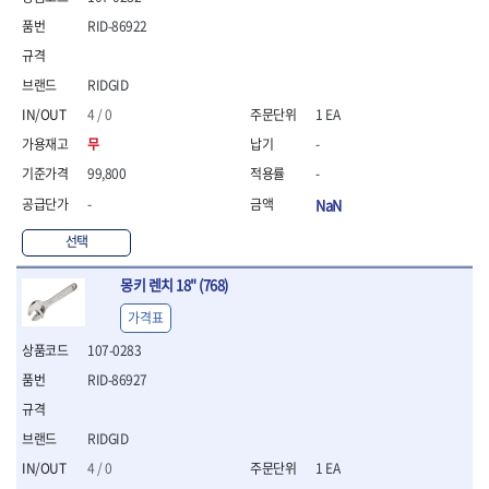
- 니퍼 외
RID-86922
- 바이스플라이어
- 옵셋렌치
RIDGID
- 공구함세트
- 콤비네이션렌치
4 / 0
1 EA
- 양구스패너
무
-
- 라쳇콤비네이션렌치
99,800
-
- 라쳇옵셋렌치
- 콤비네이션렌치세트
-
NaN
- 플레어너트렌치
선택
- 양구스패너세트
- 옵셋렌치세트
몽키 렌치 18" (768)
- 라쳇콤비네이션렌치세
트
가격표
- 몽키스패너
107-0283
- 라쳇콤비네이션세트
RID-86927
- 라쳇렌치
- 함마렌치
- 멀티플라이어
RIDGID
- 미니라쳇세트
4 / 0
1 EA
- 기타