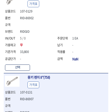
- 통나무쪼개기
- 날교환드라이버세트
- 에어오비탈센더
이젠
이홈
가격표
- 전동대패
- 드라이버핸들
- 에어드라이버
일레드
조란
107-0129
- 가든툴세트
- 비트세트
- 에어다이그라인더
츠노다(TTC)
콰이어트존
- 비트홀다드라이버
- 에어멀티샌더
RID-86902
연마기계
타이거(TIGER)
플렉스-절단석
- 비트홀다드라이버세트
- 에어앵글그라인더
- 습식그라인더
협성
황금손
- 드라이버블레이드
- 에어리베터기
- 건식그라인더
RIDGID
- 비트드라이버
- 타이어압력게이지
- 연마지그
5 / 0
1 EA
- 별비트
- 에어밸트샌더
- 연마숫돌
- 육각비트
- 에어원형샌더
- 기타 악세사리
무
-
- 검전드라이버
- 에어폴리셔
목공기계
33,800
-
- 육각T렌치
- 에어톱
- 루터, 루터테이블
-
NaN
- 전동비트홀다
- 에어펀치
- 샌더폴리셔
- 드라이버비트세트
- 에어스프레이건
선택
기타목공구
- 옵셋드라이버
- 에어원터치카플러
- 클램프
- 스크래퍼드라이버
- 에어건
몽키 렌치 8"(758)
- 시계드라이버
운반기기
가격표
- 정밀드라이버
- 데크트럭
- 기어렌치
107-0131
- 핸드카트
- 육각복스드라이버
- 운반대차
RID-86907
- 스크류드라이버
- 운반가방
- 툴첵플러스