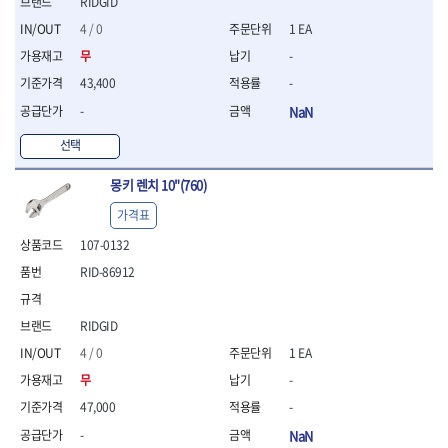
- 조절식렌치
RIDGID
- 볼트세터
4 / 0
1 EA
- 너트드라이버
무
-
- 자화기
43,400
-
- 레이저팁 드라이버
- 라쳇렌치
-
NaN
- 임팩엑스트라롱소켓
선택
- 파워렌치
- 드릴척아답타
몽키 렌치 10"(760)
- 조인트플러그소켓
- 옵셋렌치
가격표
- 파워렌치
107-0132
- 소켓홀더
RID-86912
- 클라이밍비트
- 토크아답타
- 비트소켓세트
RIDGID
- 포지비트
4 / 0
1 EA
- 일자비트
- 임팩별비트
무
-
- 임팩일자비트
47,000
-
- 임팩포지비트
-
NaN
- 임팩십자비트