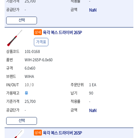
25,700
-
- 라쳇 드라이버
- 라쳇스패너
-
NaN
- 스피드렌치
선택
- 모터렌치
- 함마스패너
육각 복스 드라이버 265P
상세
절연.전설.방폭공구
가격표
- 절연옵셋렌치
- 절연연결대
101-0168
- 절연드라이버
WIH-265P-6.0x60
- 절연스패너
6.0x60
- 절연T렌치
- 절연소켓
WIHA
- 절연별소켓
10 / 0
1 EA
- 절연별비트소켓
유
90
- 절연육각비트소켓
25,700
-
- 절연라쳇핸들
- 절연렌치
-
NaN
- 절연토크렌치
선택
- 절연콤비네이션렌치
- 절연링렌치
육각 복스 드라이버 265P
상세
- 절연플라이어