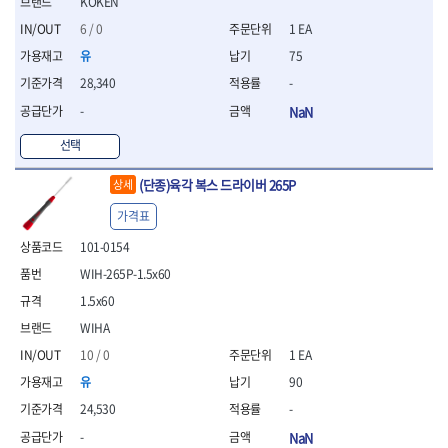
세터
KOKEN
- 콤프레셔
- 토크드라이버핸들
- 오일휠타소켓
- 각도절단기
- 작업대
STAHLWILLE
STANZANI
- 비트아답타
- 토크드라이버세트
- 레버바
6 / 0
1 EA
- 플런지쏘
- 물림쇠
SWANSON
TEFENPLAST
- 충전드릴용롱소켓
- 토크드라이버
- 호스클램프플라이어
- 블로워
- 측정기
유
75
- 나비볼트소켓
TENGU
THETA -직판오일등
- 토크드라이버블레이드
- 피스톤링컴프레셔
- 밴드쏘
- 디지털습도측정기
28,340
-
- 스파크플러그소켓
- 다이얼토크렌치
THETA-공구함
THETA-드라이버
- 드로우핸들
- 원형톱
- 지그그리퍼시스템
- 비트소켓레일세트
- 토크멀티플라이어
- 판금돌리
-
NaN
THETA-랜턴
THETA-망치
- 해머드릴
- 치즐
- 임팩비트소켓
- 토크렌치비트홀다헤드
- 스파크플러그플라이어
- 임팩드라이버
- 치즐세트
THETA-몽키
THETA-소켓비트
선택
- 조인트
- 가방/케이스
- 범핑망치
- 로터리해머
- 파팅툴
THETA-스패너
THETA-운반구
- 세미롱임팩소켓
- 픽업툴
- 라쳇렌치
- 터닝툴세트
절삭공구
(단종)육각 복스 드라이버 265P
THETA-자동몽키
THETA-자석소켓
상세
- 라쳇헤드
- 클립플라이어
- 전동가위
- 할로윙툴
- 홀쏘날
THETA-전동악세서리
THETA-측정
- 임팩아답타
- 허브캡풀러
가격표
- 직쏘
- 캘리퍼
- 바이메탈홀쏘날
- 비트홀다
THETA-커터,가위
THETA-핸드카트
- 산소센서소켓
- 멀티커터
- 잭나이프
- 하이스드릴
101-0154
- 볼L렌치세트
THETA-헤라
THOMAS FLINN
- 클립리무버
- 광택기
- 스코프세트
- 하이스코발트드릴
WIH-265P-1.5x60
- L렌치세트
- 자석접시
TOP
TOPTUL
- 앵글그라인더
- 조각세트
- 드릴세트
- 볼L렌치
- 작업용등받이
1.5x60
- 샌딩머신
- 크래프트카버세트
TORMEK
TRACER
- 아바
- L렌치
- 자동차전용공구
- 밴드쏘
- 말렛스위프
- 반대탭
WIHA
TSUNESABURO
TUOFU
- 별렌치세트
- 타이어레버
- 콤보세트
- 목공용망치
- 톱날
TWOCHERRYS
UVEX
10 / 0
1 EA
- 별렌치
- 스크래퍼
- 충전광택기
- 절단석
대패
VALLORBE
VAUGHAN
- T렌치
유
90
- 후크드라이버
- 로터리해머
- 원형톱날
- 스크래퍼
- T렌치세트
VBW
VESSEL
- 너트그립소켓
- 배터리
24,530
-
- 핸드툴세트
- 접렌치
WALTER
WERA
- 충전기
임팩휠너트소켓
-
NaN
- 다이아몬드휠
- 접별렌치