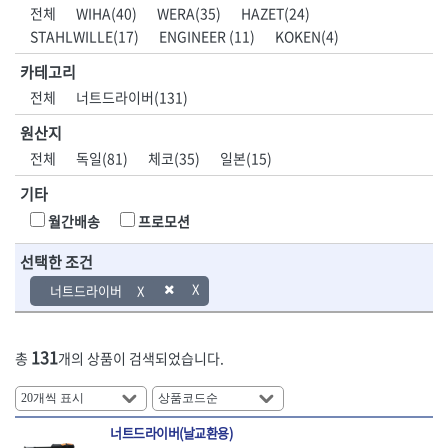
DH신바람
DMT
전체
WIHA(40)
WERA(35)
HAZET(24)
- 육각비트소켓
- 유압전선압착기
산업.안전.웰딩.
목공공구.목공
EIGHT
EISHIN
STAHLWILLE(17)
ENGINEER (11)
KOKEN(4)
- 임팩육각비트소켓
- 듀잇밴더
계절
기계
EKLIND
ELIPSE
- 별비트소켓
- 마이크로드레인
카테고리
ENGINEER
EXPERT
- XZN비트소켓
- 마이크로릴
산업, 생활용품
조각도.끌
전체
너트드라이버(131)
FASTCAP
FISKARS
- 임팩육각비트
- 시스네이크컴팩
- 펜
- 평도
- 임팩비트
- 시스네이크미니릴
FLAG
FLEX
- 나사고정제
- 아사도
원산지
- 임팩비트홀더
- 시스네이크
FLEXCUT
FORREST
- 배관밀봉제
- 환도
전체
독일(81)
체코(35)
일본(15)
- 유니버셜조인트
- 배관검사용모니터
GIANTLOK
HALDER
- 윤활방청제
- 심환도
- 아답타
- 내시경카메라
기타
- 선글라스, 고글
- 곡환도
HAZET
HIOKI
- 연결대
- 라인송신기
- 설치형가림막
- 삼각도
HIT
IR
월간배송
프로모션
- 임팩연결대
- 탐지용수신기
- 블로워
- 곡아사도
IRWIN
ISOTOOL
- 볼연결대
- 콤비네이션청소기
- 전선릴
- 곡삼각도
선택한 조건
JOKARI
KAKURI
- 볼연결대세트
- 수동스피너
- 연장선
- 조각도
- 라쳇핸들
- 프렉스샤프트
Katimax
KAWASA
너트드라이버
- 마카
- 대형평도
- 퀵릴리스라쳇핸들
- 액세서리
KBS
KHEIRON
- 매직
- 조각도세트
- 플렉시블라쳇핸들
- 전동드럼머신
KLEIN
KNIPEX
- 작업등
- D형조각도
- 단축라쳇핸들
- 스프링청소기
131
총
개의 상품이 검색되었습니다.
- 케이블타이
- 카빙나이프
KOKEN
KOMELON
- 라쳇아답터
- 고압파이프세척기
- 스피커
- 나이프
측정공구.절삭
자동차공구.장
KTC
KUKEN
- 수동복스대
- 건/습식 청소기
- 스코프
공구
비
안전용품
LENOX(사입)
LENOX(수입)
- 스핀드라이버
- 청소기악세서리
- 손도끼
- 안전안경
너트드라이버(날교환용)
LIENIELSEN
LOCTITE
- 소켓레일세트
- 체인파이프렌치
- 목공용끌