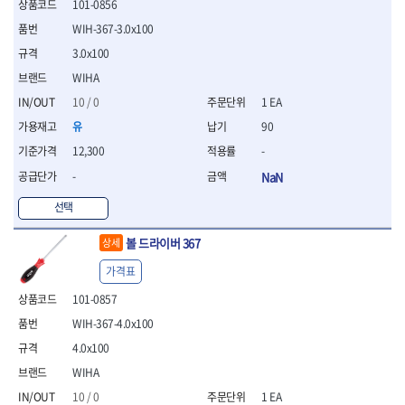
101-0856
- 평치즐
WIH-367-3.0x100
- 핀펀치세트
- 펀치
3.0x100
- 펀치세트
WIHA
- 톱대
10 / 0
1 EA
- 용접용품
유
90
- 빠루
- 철공끌
12,300
-
원예.사무용품
-
NaN
- 커터칼
선택
- 전지가위
- 정글칼
볼 드라이버 367
상세
- 전정톱
- 접톱
가격표
- 목공톱
101-0857
- 고지톱
WIH-367-4.0x100
- 다목적가위
- 안전커터칼
4.0x100
- 휠메저
WIHA
- 마킹
10 / 0
1 EA