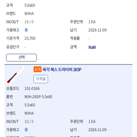
- 니퍼 외
5.0x60
- 바이스플라이어
WIHA
- 옵셋렌치
10 / 0
1 EA
- 공구함세트
유
2026-11-09
- 콤비네이션렌치
- 양구스패너
25,700
-
- 라쳇콤비네이션렌치
-
NaN
- 라쳇옵셋렌치
- 콤비네이션렌치세트
선택
- 플레어너트렌치
- 양구스패너세트
육각 복스 드라이버 265P
상세
- 옵셋렌치세트
가격표
- 라쳇콤비네이션렌치세
트
101-0166
- 몽키스패너
WIH-265P-5.5x60
- 라쳇콤비네이션세트
5.5x60
- 라쳇렌치
WIHA
- 함마렌치
- 멀티플라이어
10 / 0
1 EA
- 미니라쳇세트
유
2026-11-09
- 기타