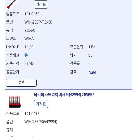
- 절연전공칼
가격표
- 절연안전모
101-0169
- 절연매트
- 방폭소켓
WIH-265P-7.0x60
- 방폭라쳇핸들
7.0x60
- 방폭콤비네이션렌치
WIHA
- 방폭함마스패너
10 / 0
1 EA
- 절연일자드라이버
- 절연별드라이버
유
90
- 절연드라이버세트
26,900
-
- 스트리퍼
-
NaN
- 라쳇케이블커터
- 자동스트리퍼
선택
- 케이블스트리퍼
- 압착기
육각복스드라이버세트(42994) 265PK6
- 핀셋
가격표
- 절연공구세트
- 절연비트홀다
101-0179
- 절연비트홀다드라이버
WIH-265PK6(42994)
- 방폭망치
- 절연L렌치