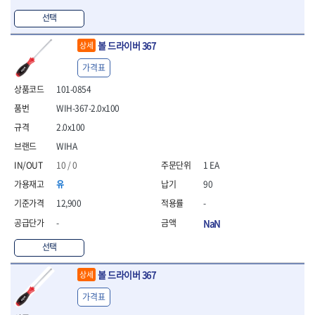
- 방폭T렌치
선택
- 방폭드라이버
- 방폭펀치
볼 드라이버 367
상세
- 절연포지비트소켓
가격표
철공공구
101-0854
- 볼트커터
- 핸드볼트커터
WIH-367-2.0x100
- 항공가위
2.0x100
- 클램프
WIHA
- 망치
- 빠루망치
10 / 0
1 EA
- 볼핀망치
유
90
- 함마망치
12,900
-
- 도끼
- 망치헤드
-
NaN
- 판금망치
선택
- 나일론무반동망치
- 플라스틱망치
볼 드라이버 367
상세
- 고무망치
- 핀펀치
가격표
- 센타펀치