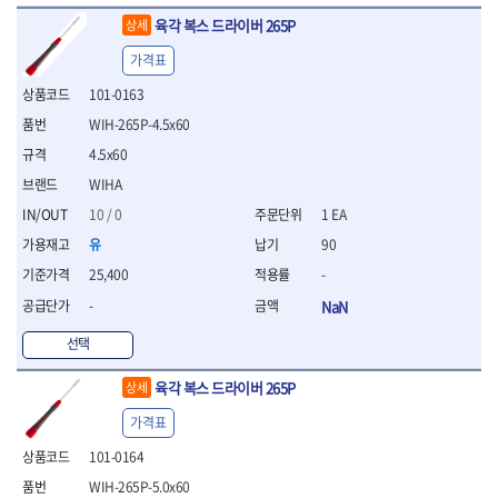
- 십자비트
육각 복스 드라이버 265P
상세
- 임팩별비트소켓
가격표
- 임팩XZN비트소켓
- 십자비트소켓
101-0163
- 일자비트소켓
WIH-265P-4.5x60
- XZN비트
4.5x60
- 임팩XZN비트
- 라쳇핸들세트
WIHA
- 사각비트
10 / 0
1 EA
- 토크드라이버
유
90
- 포지비트소켓
- 임팩포지비트소켓
25,400
-
플라이어,몽키,스패너
-
NaN
- 뻰치
선택
- 편구스패너
- 플라이어
육각 복스 드라이버 265P
상세
- 니퍼
- 롱노우즈
가격표
- 스냅링플라이어
101-0164
- 그룹조인트플라이어
WIH-265P-5.0x60
- 케이블커터