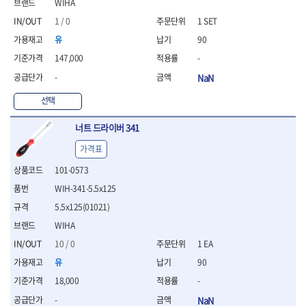
- 절연펜치
WIHA
- 절연니퍼
1 / 0
1 SET
- 절연가위
유
90
- 절연비트
147,000
-
- 절연드라이버교체날
- 절연공구세트
-
NaN
- 절연라쳇렌치
선택
- 절연라쳇렌치세트
- 절연볼트커터
너트 드라이버 341
- 절연아답타
- 절연펀치
가격표
- 기타
101-0573
- 방폭연결대
- 방폭옵셋렌치
WIH-341-5.5x125
- 방폭니퍼
5.5x125(01021)
- 방폭펜치
WIHA
- 방폭플라이어
10 / 0
1 EA
- 방폭가위
- 방폭렌치
유
90
- 방폭스패너
18,000
-
- 방폭비트소켓
-
NaN
- 방폭아답타