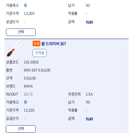
연마용품
유
90
- 조줄
- 철공용줄
13,300
-
- 목공용줄
-
NaN
- 조줄세트
- 판금줄홀더
선택
- 줄
볼 드라이버 367
상세
공구함.공구집
- 공구함
가격표
- 탑체스터
101-0858
- 플라스틱이동공구함
WIH-367-5.0x100
- 공구통
- 기타공구
5.0x100
- 공구가방
WIHA
기타 작업공구
10 / 0
1 EA
- 헤라
유
90
- 케이스
15,100
-
- 수리키트
- 고정링/링
-
NaN
- 핀
선택