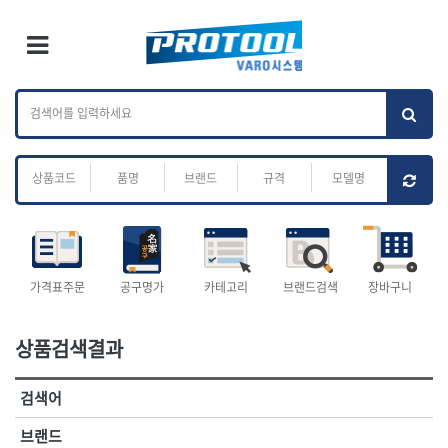
×
Ri
×
Toggle Menu
카테고리 검색
브랜드 검색
To
작업공구.종합
배관.전동.에어.
가나다
ABC
M
공구
운반
전체
ㄱ
ㄴ
ㄷ
ㄹ
ㅁ
ㅂ
ㅅ
ㅇ
ㅈ
소켓,렌치,드라이버
배관공구.장비
ㅊ
ㅋ
ㅌ
ㅍ
ㅎ
- 소켓
- 파이프렌치
- 롱소켓
- 스트랩락파이프핸들
- 세미롱소켓
- 파이프커터
전체
- 엑스트라롱소켓
- 튜빙커터
- 임팩소켓
- 리머
1-DAY
ABC
가격표주문
공구명가
카테고리
브랜드검색
장바구니
- 임팩세미롱소켓
- 밴더
ACE POWER
Armor Tool, LLC
- 임팩롱소켓
- 동파이프확관기
AURIOU
Benchcrafted
- 유니버셜소켓
- 파이프나사산가공기
상품검색결과
BHS(영창망치)
BTK
- 별소켓
- 오스타세트
CHANNELLOCK
CMO
- 롱별소켓
- 파이프가공기
검색어
- 임팩별소켓
- 바이스
CMT
CP
- 임팩롱별소켓
- 파이프스탠드
CROWN
DEWIT
브랜드
- 비트소켓
- 파이프바이스