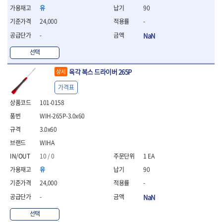
- 조절식렌치
유
90
- 볼트세터
24,000
-
- 너트드라이버
- 자화기
-
NaN
- 레이저팁 드라이버
선택
- 라쳇렌치
- 임팩엑스트라롱소켓
육각 복스 드라이버 265P
상세
- 파워렌치
- 드릴척아답타
가격표
- 조인트플러그소켓
101-0158
- 옵셋렌치
- 파워렌치
WIH-265P-3.0x60
- 소켓홀더
3.0x60
- 클라이밍비트
WIHA
- 토크아답타
10 / 0
1 EA
- 비트소켓세트
- 포지비트
유
90
- 일자비트
24,000
-
- 임팩별비트
-
NaN
- 임팩일자비트
- 임팩포지비트
선택
- 임팩십자비트