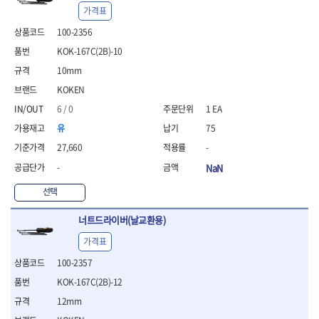
- 안전고글
측정도구
자동차용장비
- 롱소켓레일세트
- 동파이프커터
LOGOSOL(AGMA)
LONCIN
가격표
- 목공용끌세트
- 방진마스크
- 자
- 타이어탈착기
- 육각비트소켓레일세트
- 플라스틱파이프커터
MACHAN
MAFELL
- 나무상자케이스
100-2356
- 방독마스크
- 줄자
- 타이어휠발란스
- 소켓세트
- 디버러
MARTOR
MAYHEW
- 버니셔
- 보호복
- 컴퍼스
- 판금작기세트
- 스터드풀러
- 동파이프확관기세트
KOK-167C(2B)-10
- 끌
MCC
MEGA
- 장갑
- 분도기
- 리프트
- 너트트위스터
- 전동오스타세트
10mm
- 가우지
MORSE
NANIWA
- 낙하방지코드
- 수평기
- 판금계측자
- 볼트트위스터
- 배관내시경
- 조각칼
KOKEN
- 무릎 보호대
NICHOLSON
Norton
- 테파게이지
- 핸드훅크
- 탭홀더
- 배관청소기
- 끌세트
- 레이저메타
- 엔진홀드
6 / 0
1 EA
OLSON
OSEIN
- 다이홀더
- 하수구청소기
전기.계절상품
- 대패
- 기타 측정도구
- 코끼리잭
- T형소켓렌치
- 오거
PB
PFEIL
- 열풍기
유
75
- 톱
- 검전테스터
- 가래지잭
- 옵셋라쳇렌치
- 커터
- 히터
PICA
PICARD
- 대패날
27,660
-
- 라쳇렌치세트
- 스프링헤드
- 충전식분무기
토크렌치
자동차용공구
PROXXON
RICHMOND
- 미니터닝세트
-
NaN
- 임팩드라이버
- PVC커터
- 선풍기
- 토크렌치바디
- 플레어너트소켓
- 포스너비트
RIDGID
ROBERTSORBY
- 임팩드라이버세트
- 기타 악세사리
- 용접기
- 토크렌치
- 인젝터스페셜소켓
선택
- 악세사리
ROTARY LIFT
ROTHENBERGER
- 비트라쳇핸들
- 콤프레샤
- LED충전식작업등
- 디지탈토크렌치
- 드레인플러그소켓
- 클로스샌딩롤
RUBI
RUKO
- 비트
- LED램프
- 토크렌치라쳇헤드
- 벨트텐션풀리렌치
너트드라이버(날교환용)
전동.충전공구
- 스프레이건
RYOBI
S.Djarv Hantverk AB
- 파워비트
- 예초기
- 토크렌치스패너헤드
- 리무버
- 드릴
- 작업용톱
가격표
- 양용드라이버비트
SCANGRIP
Scanprobe
- 라디에이터
- 토크렌치링헤드
- 드래그링크소켓
- 드라이버
- 송곳
- 파워비트세트
- 심지난로
100-2357
- 토크아답타
SENCI
SHINANO
- 록너트버스터
- 임팩렌치
- 각끌
- 너트세터
- 온수 히터
- 크로우풋
- 토션바
SHOPVAC
SICE
- 샌더
- 측정자
KOK-167C(2B)-12
- 마그네틱너트세터
- 열선
- 토크테스터기
- 임팩뒤바퀴휠너트소켓
- 앵글그라인더
- 클립
SKIL
SMOOS
12mm
- 슬라이딩마그네틱너트
- 정온선
- 비디오스코프
- 반사경
- 컷쏘
- 컴파스
SOURCE
SPARTAN