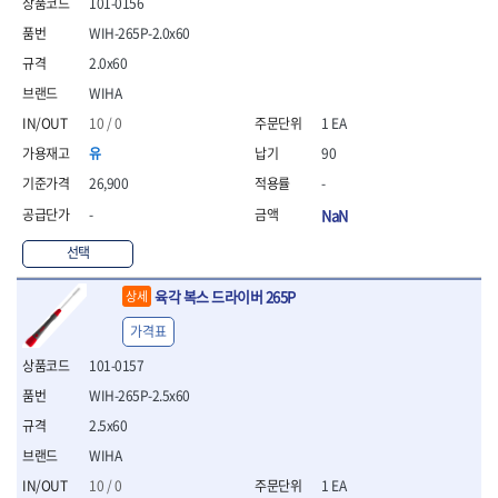
101-0156
- 통나무쪼개기
- 날교환드라이버세트
- 에어오비탈센더
이젠
이홈
- 전동대패
- 드라이버핸들
- 에어드라이버
WIH-265P-2.0x60
일레드
조란
- 가든툴세트
- 비트세트
- 에어다이그라인더
2.0x60
츠노다(TTC)
콰이어트존
- 비트홀다드라이버
- 에어멀티샌더
연마기계
타이거(TIGER)
플렉스-절단석
WIHA
- 비트홀다드라이버세트
- 에어앵글그라인더
- 습식그라인더
협성
황금손
10 / 0
1 EA
- 드라이버블레이드
- 에어리베터기
- 건식그라인더
- 비트드라이버
- 타이어압력게이지
- 연마지그
유
90
- 별비트
- 에어밸트샌더
- 연마숫돌
26,900
-
- 육각비트
- 에어원형샌더
- 기타 악세사리
-
NaN
- 검전드라이버
- 에어폴리셔
목공기계
- 육각T렌치
- 에어톱
선택
- 루터, 루터테이블
- 전동비트홀다
- 에어펀치
- 샌더폴리셔
- 드라이버비트세트
- 에어스프레이건
육각 복스 드라이버 265P
상세
기타목공구
- 옵셋드라이버
- 에어원터치카플러
- 클램프
가격표
- 스크래퍼드라이버
- 에어건
- 시계드라이버
101-0157
운반기기
- 정밀드라이버
- 데크트럭
WIH-265P-2.5x60
- 기어렌치
- 핸드카트
2.5x60
- 육각복스드라이버
- 운반대차
- 스크류드라이버
WIHA
- 운반가방
- 툴첵플러스
10 / 0
1 EA