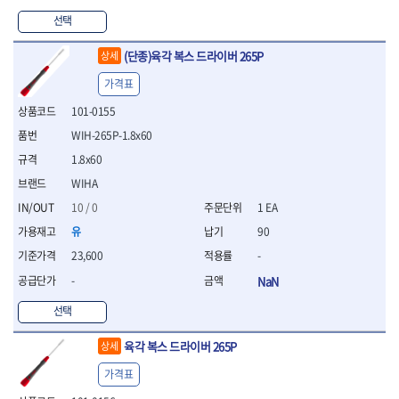
WIHA
WOODCRAFT
- 청소기
- 임팩휠너트소켓
- 테이블쏘
- T별렌치세트
- 오토해머
선택
XCELITE
XPROTOOL-기어렌치
- 원형톱날
- 깃발형별렌치
ZETA
ZETA(LED)
전동악세서리
- 샌딩디스크
- 너트T렌치
(단종)육각 복스 드라이버 265P
상세
- 충전드릴용소켓
ZETA(PVC커터)
ZETA(라디에이터)
- 스크롤쏘날
- 별T렌치
- 전동비트롱소켓
- 숫돌
가격표
ZETA(비트셋트)
ZETA(자화기)
- 소켓비트세트
- 드릴비트
- 다이아몬드숫돌
- 공구세트
ZETA(커터)
ZONE KING
101-0155
- 비트세트
- 원형톱날/루터비트
- 드라이버세트
가드맨
게링 HSS
WIH-265P-1.8x60
- 드릴척
- 루터비트
- 렌치세트
게링 HSS-CO
나노원
- 육각비트
- 루터비트세트
1.8x60
- 육각드라이버
나이텍스
대건
- 퀵릴리스비트소켓
- 직쏘날
- 드라이버
WIHA
대건케이블
동해
- 전동비트소켓
- 디지털앵글파인더
- 타격드라이버
10 / 0
1 EA
- 롱자석소켓
디월트
디월트 인버터 발전기
- 띠톱날
- 양용드라이버
유
90
- 소켓아답타
- 모종삽
라이트 세이키
맘모스
- 너트드라이버
- 악세서리
- 갈퀴
23,600
-
- 별드라이버
멜텍
미주산업
- 청소기
- 호미
- 일자드라이버
바람돌이
백마
-
NaN
- 컷쏘날
- 스포크
- 십자드라이버
벡스
북성
- 원형톱날
- 파종기
선택
- 포지드라이버
스팀코리아
아임삭
- 홈클리너
- 라운드너트드라이버
에어공구
에버그린
에코파워팩
- 제초기
육각 복스 드라이버 265P
상세
- 양용드라이버핸들
- 에어라쳇렌치
에코플로우
엠파이어
- 삽
- 포켓양용드라이버
- 에어임팩렌치
가격표
- 괭이
우주전열(겨울)
우주전열(여름)
- 드라이버날
- 에어드릴