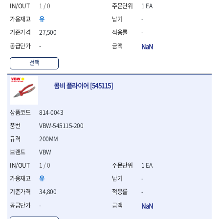
- 절연펜치
1 / 0
1 EA
- 절연니퍼
유
-
- 절연가위
- 절연비트
27,500
-
- 절연드라이버교체날
-
NaN
- 절연공구세트
- 절연라쳇렌치
선택
- 절연라쳇렌치세트
- 절연볼트커터
콤비 플라이어 [545115]
- 절연아답타
- 절연펀치
814-0043
- 기타
- 방폭연결대
VBW-545115-200
- 방폭옵셋렌치
200MM
- 방폭니퍼
VBW
- 방폭펜치
- 방폭플라이어
1 / 0
1 EA
- 방폭가위
유
-
- 방폭렌치
34,800
-
- 방폭스패너
-
NaN
- 방폭비트소켓
- 방폭아답타