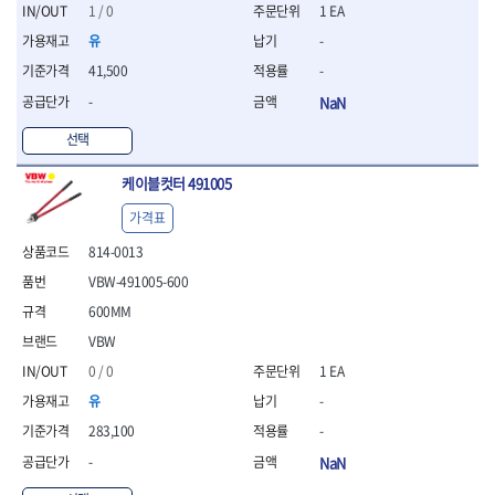
세터
- 콤프레셔
- 토크드라이버핸들
- 오일휠타소켓
- 각도절단기
1 / 0
1 EA
- 작업대
STAHLWILLE
STANZANI
- 비트아답타
- 토크드라이버세트
- 레버바
- 플런지쏘
- 물림쇠
유
-
SWANSON
TEFENPLAST
- 충전드릴용롱소켓
- 토크드라이버
- 호스클램프플라이어
- 블로워
- 측정기
41,500
-
- 나비볼트소켓
TENGU
THETA -직판오일등
- 토크드라이버블레이드
- 피스톤링컴프레셔
- 밴드쏘
- 디지털습도측정기
- 스파크플러그소켓
- 다이얼토크렌치
THETA-공구함
THETA-드라이버
- 드로우핸들
-
NaN
- 원형톱
- 지그그리퍼시스템
- 비트소켓레일세트
- 토크멀티플라이어
- 판금돌리
THETA-랜턴
THETA-망치
- 해머드릴
- 치즐
선택
- 임팩비트소켓
- 토크렌치비트홀다헤드
- 스파크플러그플라이어
- 임팩드라이버
- 치즐세트
THETA-몽키
THETA-소켓비트
- 조인트
- 가방/케이스
- 범핑망치
- 로터리해머
- 파팅툴
THETA-스패너
THETA-운반구
케이블컷터 491005
- 세미롱임팩소켓
- 픽업툴
- 라쳇렌치
- 터닝툴세트
절삭공구
THETA-자동몽키
THETA-자석소켓
- 라쳇헤드
- 클립플라이어
- 전동가위
가격표
- 할로윙툴
- 홀쏘날
THETA-전동악세서리
THETA-측정
- 임팩아답타
- 허브캡풀러
- 직쏘
- 캘리퍼
- 바이메탈홀쏘날
814-0013
- 비트홀다
THETA-커터,가위
THETA-핸드카트
- 산소센서소켓
- 멀티커터
- 잭나이프
- 하이스드릴
- 볼L렌치세트
VBW-491005-600
THETA-헤라
THOMAS FLINN
- 클립리무버
- 광택기
- 스코프세트
- 하이스코발트드릴
- L렌치세트
- 자석접시
TOP
TOPTUL
- 앵글그라인더
600MM
- 조각세트
- 드릴세트
- 볼L렌치
- 작업용등받이
- 샌딩머신
- 크래프트카버세트
TORMEK
TRACER
- 아바
VBW
- L렌치
- 자동차전용공구
- 밴드쏘
- 말렛스위프
- 반대탭
TSUNESABURO
TUOFU
0 / 0
1 EA
- 별렌치세트
- 타이어레버
- 콤보세트
- 목공용망치
- 톱날
TWOCHERRYS
UVEX
- 별렌치
- 스크래퍼
유
-
- 충전광택기
- 절단석
대패
VALLORBE
VAUGHAN
- T렌치
- 후크드라이버
- 로터리해머
283,100
-
- 원형톱날
- 스크래퍼
- T렌치세트
VBW
VESSEL
- 너트그립소켓
- 배터리
- 핸드툴세트
-
NaN
- 접렌치
WALTER
WERA
- 충전기
임팩휠너트소켓
- 다이아몬드휠
- 접별렌치