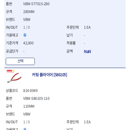
VBW-577015-280
- 평치즐
- 핀펀치세트
280MM
- 펀치
VBW
- 펀치세트
1 / 0
1 EA
- 톱대
- 용접용품
유
-
- 빠루
42,000
-
- 철공끌
-
NaN
원예.사무용품
선택
- 커터칼
- 전지가위
- 정글칼
커팅 플라이어 [586105]
- 전정톱
- 접톱
814-0049
- 목공톱
- 고지톱
VBW-586105-110
- 다목적가위
110MM
- 안전커터칼
VBW
- 휠메저
1 / 0
1 EA
- 마킹
유
-