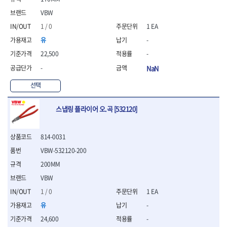
- 니퍼 외
VBW
- 바이스플라이어
1 / 0
1 EA
- 옵셋렌치
- 공구함세트
유
-
- 콤비네이션렌치
22,500
-
- 양구스패너
-
NaN
- 라쳇콤비네이션렌치
- 라쳇옵셋렌치
선택
- 콤비네이션렌치세트
- 플레어너트렌치
스냅링 플라이어 오.곡 [532120]
- 양구스패너세트
- 옵셋렌치세트
- 라쳇콤비네이션렌치세
814-0031
트
VBW-532120-200
- 몽키스패너
200MM
- 라쳇콤비네이션세트
VBW
- 라쳇렌치
- 함마렌치
1 / 0
1 EA
- 멀티플라이어
유
-
- 미니라쳇세트
24,600
-
- 기타