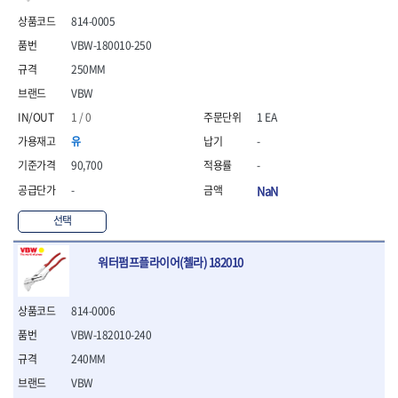
- 안전고글
측정도구
자동차용장비
- 롱소켓레일세트
- 동파이프커터
LOGOSOL(AGMA)
LONCIN
- 목공용끌세트
814-0005
- 방진마스크
- 자
- 타이어탈착기
- 육각비트소켓레일세트
- 플라스틱파이프커터
MACHAN
MAFELL
- 나무상자케이스
- 방독마스크
- 줄자
- 타이어휠발란스
- 소켓세트
- 디버러
VBW-180010-250
MARTOR
MAYHEW
- 버니셔
- 보호복
- 컴퍼스
- 판금작기세트
- 스터드풀러
- 동파이프확관기세트
250MM
- 끌
MCC
MEGA
- 장갑
- 분도기
- 리프트
- 너트트위스터
- 전동오스타세트
- 가우지
VBW
MORSE
NANIWA
- 낙하방지코드
- 수평기
- 판금계측자
- 볼트트위스터
- 배관내시경
- 조각칼
- 무릎 보호대
NICHOLSON
Norton
- 테파게이지
- 핸드훅크
1 / 0
1 EA
- 탭홀더
- 배관청소기
- 끌세트
- 레이저메타
- 엔진홀드
OLSON
OSEIN
- 다이홀더
- 하수구청소기
전기.계절상품
유
-
- 대패
- 기타 측정도구
- 코끼리잭
- T형소켓렌치
- 오거
PB
PFEIL
- 열풍기
- 톱
90,700
-
- 검전테스터
- 가래지잭
- 옵셋라쳇렌치
- 커터
- 히터
PICA
PICARD
- 대패날
-
NaN
- 라쳇렌치세트
- 스프링헤드
- 충전식분무기
토크렌치
자동차용공구
PROXXON
RICHMOND
- 미니터닝세트
- 임팩드라이버
- PVC커터
- 선풍기
- 토크렌치바디
- 플레어너트소켓
선택
- 포스너비트
RIDGID
ROBERTSORBY
- 임팩드라이버세트
- 기타 악세사리
- 용접기
- 토크렌치
- 인젝터스페셜소켓
- 악세사리
ROTARY LIFT
ROTHENBERGER
- 비트라쳇핸들
- 콤프레샤
- LED충전식작업등
- 디지탈토크렌치
- 드레인플러그소켓
- 클로스샌딩롤
워터펌프플라이어(첼라) 182010
RUBI
RUKO
- 비트
- LED램프
- 토크렌치라쳇헤드
- 벨트텐션풀리렌치
전동.충전공구
- 스프레이건
RYOBI
S.Djarv Hantverk AB
- 파워비트
- 예초기
- 토크렌치스패너헤드
- 리무버
- 드릴
- 작업용톱
- 양용드라이버비트
SCANGRIP
Scanprobe
- 라디에이터
- 토크렌치링헤드
- 드래그링크소켓
814-0006
- 드라이버
- 송곳
- 파워비트세트
- 심지난로
- 토크아답타
SENCI
SHINANO
- 록너트버스터
- 임팩렌치
- 각끌
VBW-182010-240
- 너트세터
- 온수 히터
- 크로우풋
- 토션바
SHOPVAC
SICE
- 샌더
- 측정자
240MM
- 마그네틱너트세터
- 열선
- 토크테스터기
- 임팩뒤바퀴휠너트소켓
- 앵글그라인더
- 클립
SKIL
SMOOS
- 슬라이딩마그네틱너트
- 정온선
VBW
- 비디오스코프
- 반사경
- 컷쏘
- 컴파스
SOURCE
SPARTAN