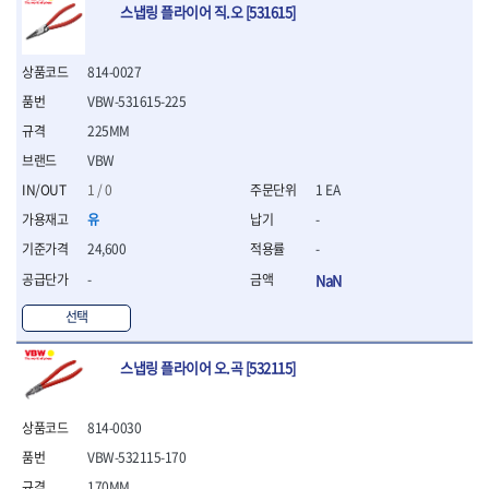
스냅링 플라이어 직.오 [531615]
- 십자비트
- 임팩별비트소켓
- 임팩XZN비트소켓
814-0027
- 십자비트소켓
VBW-531615-225
- 일자비트소켓
225MM
- XZN비트
- 임팩XZN비트
VBW
- 라쳇핸들세트
1 / 0
1 EA
- 사각비트
유
-
- 토크드라이버
- 포지비트소켓
24,600
-
- 임팩포지비트소켓
-
NaN
플라이어,몽키,스패너
선택
- 뻰치
- 편구스패너
스냅링 플라이어 오.곡 [532115]
- 플라이어
- 니퍼
- 롱노우즈
814-0030
- 스냅링플라이어
VBW-532115-170
- 그룹조인트플라이어
- 케이블커터
170MM