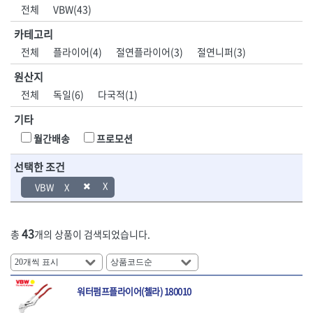
DH신바람
DMT
전체
VBW(43)
- 육각비트소켓
- 유압전선압착기
산업.안전.웰딩.
목공공구.목공
EIGHT
EISHIN
- 임팩육각비트소켓
- 듀잇밴더
계절
기계
카테고리
EKLIND
ELIPSE
- 별비트소켓
- 마이크로드레인
전체
플라이어(4)
절연플라이어(3)
절연니퍼(3)
ENGINEER
EXPERT
- XZN비트소켓
- 마이크로릴
산업, 생활용품
조각도.끌
FASTCAP
FISKARS
- 임팩육각비트
- 시스네이크컴팩
원산지
- 펜
- 평도
- 임팩비트
- 시스네이크미니릴
FLAG
FLEX
- 나사고정제
- 아사도
전체
독일(6)
다국적(1)
- 임팩비트홀더
- 시스네이크
FLEXCUT
FORREST
- 배관밀봉제
- 환도
- 유니버셜조인트
- 배관검사용모니터
기타
GIANTLOK
HALDER
- 윤활방청제
- 심환도
- 아답타
- 내시경카메라
- 선글라스, 고글
- 곡환도
HAZET
HIOKI
월간배송
프로모션
- 연결대
- 라인송신기
- 설치형가림막
- 삼각도
HIT
IR
- 임팩연결대
- 탐지용수신기
- 블로워
- 곡아사도
선택한 조건
IRWIN
ISOTOOL
- 볼연결대
- 콤비네이션청소기
- 전선릴
- 곡삼각도
JOKARI
KAKURI
VBW
- 볼연결대세트
- 수동스피너
- 연장선
- 조각도
- 라쳇핸들
- 프렉스샤프트
Katimax
KAWASA
- 마카
- 대형평도
- 퀵릴리스라쳇핸들
- 액세서리
KBS
KHEIRON
- 매직
- 조각도세트
- 플렉시블라쳇핸들
- 전동드럼머신
43
총
개의 상품이 검색되었습니다.
KLEIN
KNIPEX
- 작업등
- D형조각도
- 단축라쳇핸들
- 스프링청소기
- 케이블타이
- 카빙나이프
KOKEN
KOMELON
- 라쳇아답터
- 고압파이프세척기
- 스피커
- 나이프
측정공구.절삭
자동차공구.장
KTC
KUKEN
- 수동복스대
- 건/습식 청소기
- 스코프
공구
비
안전용품
LENOX(사입)
LENOX(수입)
- 스핀드라이버
- 청소기악세서리
워터펌프플라이어(첼라) 180010
- 손도끼
- 안전안경
LIENIELSEN
LOCTITE
- 소켓레일세트
- 체인파이프렌치
- 목공용끌