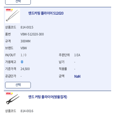
WIHA
WOODCRAFT
- 청소기
선택
- 임팩휠너트소켓
- 테이블쏘
- T별렌치세트
- 오토해머
XCELITE
XPROTOOL-기어렌치
- 원형톱날
- 깃발형별렌치
ZETA
ZETA(LED)
전동악세서리
엔드커팅 플라이어 512020
- 샌딩디스크
- 너트T렌치
- 충전드릴용소켓
ZETA(PVC커터)
ZETA(라디에이터)
- 스크롤쏘날
- 별T렌치
- 전동비트롱소켓
- 숫돌
ZETA(비트셋트)
ZETA(자화기)
- 소켓비트세트
814-0015
- 드릴비트
- 다이아몬드숫돌
- 공구세트
ZETA(커터)
ZONE KING
VBW-512020-300
- 비트세트
- 원형톱날/루터비트
- 드라이버세트
가드맨
게링 HSS
- 드릴척
- 루터비트
300MM
- 렌치세트
게링 HSS-CO
나노원
- 육각비트
- 루터비트세트
- 육각드라이버
VBW
나이텍스
대건
- 퀵릴리스비트소켓
- 직쏘날
- 드라이버
1 / 0
1 EA
대건케이블
동해
- 전동비트소켓
- 디지털앵글파인더
- 타격드라이버
- 롱자석소켓
유
-
디월트
디월트 인버터 발전기
- 띠톱날
- 양용드라이버
- 소켓아답타
- 모종삽
라이트 세이키
맘모스
- 너트드라이버
24,500
-
- 악세서리
- 갈퀴
- 별드라이버
멜텍
미주산업
-
NaN
- 청소기
- 호미
- 일자드라이버
바람돌이
백마
- 컷쏘날
- 스포크
선택
- 십자드라이버
벡스
북성
- 원형톱날
- 파종기
- 포지드라이버
스팀코리아
아임삭
- 홈클리너
- 라운드너트드라이버
에어공구
엔드 커팅 플라이어(방울집게)
에버그린
에코파워팩
- 제초기
- 양용드라이버핸들
- 에어라쳇렌치
에코플로우
엠파이어
- 삽
- 포켓양용드라이버
- 에어임팩렌치
- 괭이
814-0016
우주전열(겨울)
우주전열(여름)
- 드라이버날
- 에어드릴