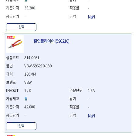
연마용품
- 조줄
36,200
-
- 철공용줄
-
NaN
- 목공용줄
- 조줄세트
선택
- 판금줄홀더
- 줄
절연플라이어 [596210]
공구함.공구집
- 공구함
814-0061
- 탑체스터
VBW-596210-180
- 플라스틱이동공구함
- 공구통
180MM
- 기타공구
VBW
- 공구가방
1 / 0
1 EA
기타 작업공구
유
-
- 헤라
- 케이스
42,000
-
- 수리키트
-
NaN
- 고정링/링
선택
- 핀