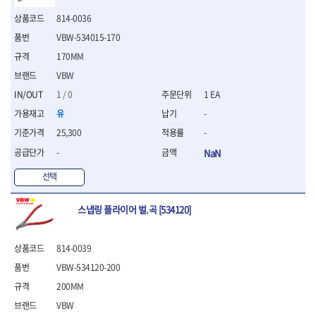
- 절연전공칼
814-0036
- 절연안전모
- 절연매트
VBW-534015-170
- 방폭소켓
170MM
- 방폭라쳇핸들
VBW
- 방폭콤비네이션렌치
1 / 0
1 EA
- 방폭함마스패너
- 절연일자드라이버
유
-
- 절연별드라이버
25,300
-
- 절연드라이버세트
-
NaN
- 스트리퍼
- 라쳇케이블커터
선택
- 자동스트리퍼
- 케이블스트리퍼
스냅링 플라이어 벌.곡 [534120]
- 압착기
- 핀셋
- 절연공구세트
814-0039
- 절연비트홀다
VBW-534120-200
- 절연비트홀다드라이버
200MM
- 방폭망치
- 절연L렌치
VBW