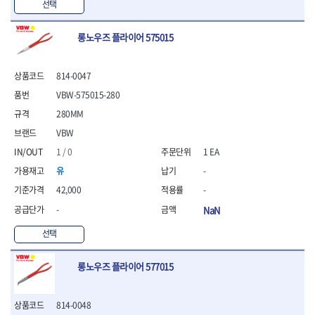
선택
- 방폭T렌치
- 방폭드라이버
롱노우즈 플라이어 575015
- 방폭펀치
- 절연포지비트소켓
철공공구
814-0047
- 볼트커터
VBW-575015-280
- 핸드볼트커터
280MM
- 항공가위
VBW
- 클램프
- 망치
1 / 0
1 EA
- 빠루망치
유
-
- 볼핀망치
42,000
-
- 함마망치
- 도끼
-
NaN
- 망치헤드
선택
- 판금망치
- 나일론무반동망치
롱노우즈 플라이어 577015
- 플라스틱망치
- 고무망치
- 핀펀치
814-0048
- 센타펀치