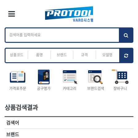
×
Ri
×
Toggle Menu
카테고리 검색
브랜드 검색
To
작업공구.종합
배관.전동.에어.
가나다
ABC
M
공구
운반
전체
ㄱ
ㄴ
ㄷ
ㄹ
ㅁ
ㅂ
ㅅ
ㅇ
ㅈ
소켓,렌치,드라이버
배관공구.장비
ㅊ
ㅋ
ㅌ
ㅍ
ㅎ
- 소켓
- 파이프렌치
- 롱소켓
- 스트랩락파이프핸들
- 세미롱소켓
- 파이프커터
전체
- 엑스트라롱소켓
- 튜빙커터
- 임팩소켓
- 리머
1-DAY
ABC
가격표주문
공구명가
카테고리
브랜드검색
장바구니
- 임팩세미롱소켓
- 밴더
ACE POWER
Armor Tool, LLC
- 임팩롱소켓
- 동파이프확관기
AURIOU
Benchcrafted
- 유니버셜소켓
- 파이프나사산가공기
상품검색결과
BHS(영창망치)
BTK
- 별소켓
- 오스타세트
CHANNELLOCK
CMO
- 롱별소켓
- 파이프가공기
검색어
- 임팩별소켓
- 바이스
CMT
CP
- 임팩롱별소켓
- 파이프스탠드
CROWN
DEWIT
브랜드
- 비트소켓
- 파이프바이스