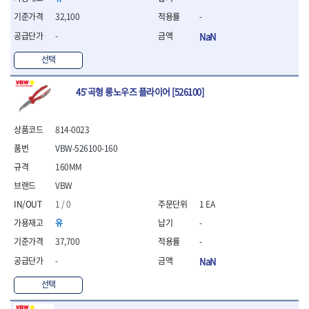
- 조절식렌치
- 볼트세터
32,100
-
- 너트드라이버
-
NaN
- 자화기
- 레이저팁 드라이버
선택
- 라쳇렌치
- 임팩엑스트라롱소켓
45˚곡형 롱노우즈 플라이어 [526100]
- 파워렌치
- 드릴척아답타
814-0023
- 조인트플러그소켓
- 옵셋렌치
VBW-526100-160
- 파워렌치
160MM
- 소켓홀더
VBW
- 클라이밍비트
- 토크아답타
1 / 0
1 EA
- 비트소켓세트
유
-
- 포지비트
37,700
-
- 일자비트
-
NaN
- 임팩별비트
- 임팩일자비트
선택
- 임팩포지비트
- 임팩십자비트