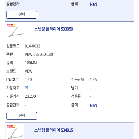
- 라쳇 드라이버
-
NaN
- 라쳇스패너
선택
- 스피드렌치
- 모터렌치
- 함마스패너
스냅링 플라이어 533050
절연.전설.방폭공구
- 절연옵셋렌치
814-0032
- 절연연결대
VBW-533050-180
- 절연드라이버
180MM
- 절연스패너
- 절연T렌치
VBW
- 절연소켓
1 / 0
1 EA
- 절연별소켓
유
-
- 절연별비트소켓
- 절연육각비트소켓
23,200
-
- 절연라쳇핸들
-
NaN
- 절연렌치
선택
- 절연토크렌치
- 절연콤비네이션렌치
- 절연링렌치
스냅링 플라이어 534015
- 절연플라이어