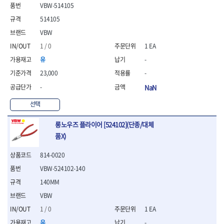
- 통나무쪼개기
- 날교환드라이버세트
- 에어오비탈센더
이젠
이홈
VBW-514105
- 전동대패
- 드라이버핸들
- 에어드라이버
일레드
조란
514105
- 가든툴세트
- 비트세트
- 에어다이그라인더
츠노다(TTC)
콰이어트존
VBW
- 비트홀다드라이버
- 에어멀티샌더
연마기계
타이거(TIGER)
플렉스-절단석
1 / 0
1 EA
- 비트홀다드라이버세트
- 에어앵글그라인더
- 습식그라인더
협성
황금손
- 드라이버블레이드
- 에어리베터기
- 건식그라인더
유
-
- 비트드라이버
- 타이어압력게이지
- 연마지그
23,000
-
- 별비트
- 에어밸트샌더
- 연마숫돌
-
NaN
- 육각비트
- 에어원형샌더
- 기타 악세사리
- 검전드라이버
- 에어폴리셔
목공기계
선택
- 육각T렌치
- 에어톱
- 루터, 루터테이블
- 전동비트홀다
- 에어펀치
- 샌더폴리셔
롱노우즈 플라이어 [524102](단종/대체
- 드라이버비트세트
- 에어스프레이건
품X)
기타목공구
- 옵셋드라이버
- 에어원터치카플러
- 클램프
- 스크래퍼드라이버
- 에어건
814-0020
- 시계드라이버
운반기기
VBW-524102-140
- 정밀드라이버
- 데크트럭
140MM
- 기어렌치
- 핸드카트
- 육각복스드라이버
VBW
- 운반대차
- 스크류드라이버
- 운반가방
1 / 0
1 EA
- 툴첵플러스
유
-