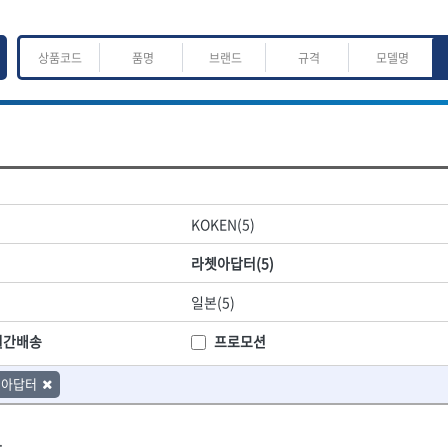
ㅈ
ㅊ
ㅋ
ㅌ
ㅍ
ㅎ
어.운반
산업.안전.웰딩.계절
목공공구.목공기계
KOKEN(5)
K
L
M
N
O
P
Q
R
S
T
U
V
W
X
Y
Z
산업, 생활용품
조각도.끌
라쳇아답터(5)
- 펜
- 평도
프핸들
- 나사고정제
- 아사도
일본(5)
- 배관밀봉제
- 환도
ACE POWER
Armor Tool, LLC
- 윤활방청제
- 심환도
BTK
CHANNELLOCK
월간배송
프로모션
- 선글라스, 고글
- 곡환도
CROWN
DEWIT
- 설치형가림막
- 삼각도
쳇아답터
기
- 블로워
EISHIN
- 곡아사도
EKLIND
가공기
- 전선릴
- 곡삼각도
FASTCAP
FISKARS
- 연장선
- 조각도
.
FORREST
GIANTLOK