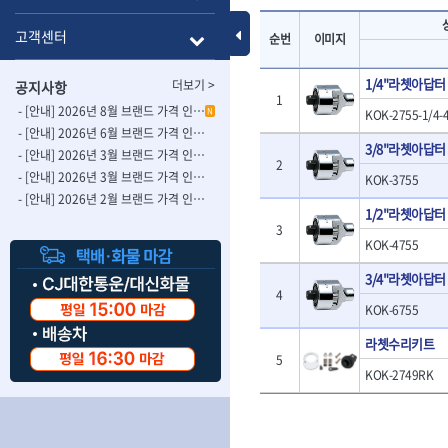
- 롱별소켓
- 파이프가공기
HAZET
HIOKI
- 임팩별소켓
- 바이스
Toggle Menu
고객센터
순번
이미지
ISOTOOL
JOKARI
- 임팩롱별소켓
- 파이프스탠드
- 비트소켓
- 파이프바이스
KBS
KHEIRON
1/4"라쳇아답터
더보기 >
공지사항
- 육각비트소켓
- 유압전선압착
KOMELON
KTC
1
- 임팩육각비트소켓
- 듀잇밴더
- [안내] 2026년 8월 브랜드 가격 인상 사전 안내의 건
N
KOK-2755-1/4-
LIENIELSEN
LOCTITE
- 별비트소켓
- 마이크로드레
- [안내] 2026년 6월 브랜드 가격 인상 사전 안내의 건
3/8"라쳇아답터
MAFELL
MARTOR
- XZN비트소켓
- 마이크로릴
- [안내] 2026년 3월 브랜드 가격 인상 사전 안내의 건-2
2
- 임팩육각비트
- 시스네이크컴
MORSE
NANIWA
- [안내] 2026년 3월 브랜드 가격 인상 사전 안내의 건
KOK-3755
- 임팩비트
- 시스네이크미
- [안내] 2026년 2월 브랜드 가격 인상 사전 안내의 건
OSEIN
PB
1/2"라쳇아답터
- 임팩비트홀더
- 시스네이크
PROXXON
RICHMOND
3
- 유니버셜조인트
- 배관검사용모
KOK-4755
ROTHENBERGER
RUBI
- 아답타
- 내시경카메라
- 연결대
3/4"라쳇아답터
- 라인송신기
SCANGRIP
Scanprobe
4
- 임팩연결대
- 탐지용수신기
자동차공구.장비
SICE
SKIL
KOK-6755
- 볼연결대
- 콤비네이션청
STAHLWILLE
STANZANI
- 볼연결대세트
- 수동스피너
라쳇수리키트
자동차용장비
THETA -직판오일등
THETA-공구함
5
- 라쳇핸들
- 프렉스샤프트
- 타이어탈착기
KOK-2749RK
- 퀵릴리스라쳇핸들
- 액세서리
THETA-몽키
THETA-소켓비
- 타이어휠발란스
- 플렉시블라쳇핸들
- 전동드럼머신
THETA-자석소켓
THETA-전동악
- 판금작기세트
- 단축라쳇핸들
- 스프링청소기
- 리프트
THETA-헤라
THOMAS FLIN
- 라쳇아답터
- 고압파이프세