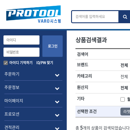
상품검색결과
카테고리 검색
브랜드 검색
로그인
검색어
전체
ㄱ
ㄴ
ㄷ
ㄹ
ㅁ
ㅂ
ㅅ
ㅇ
작업공구.종합공구
배관.전동.에
아이디 기억하기
ID/PW 찾기
브랜드
전체
A
B
C
D
E
F
G
H
I
J
소켓,렌치,드라이버
배관공구.장비
주문하기
카테고리
전체
- 소켓
- 파이프렌치
전체
- 롱소켓
- 스트랩락파이
주문정보
원산지
전체
- 세미롱소켓
- 파이프커터
1-DAY
ABC
- 엑스트라롱소켓
- 튜빙커터
Benchcrafted
기타
BHS(영창망치)
마이페이지
- 임팩소켓
- 리머
CMT
CP
- 임팩세미롱소켓
- 밴더
선택한 조건
라
DMT
- 임팩롱소켓
- 동파이프확관
EIGHT
프로모션
- 유니버셜소켓
- 파이프나사산
ENGINEER
EXPERT
- 별소켓
- 오스타세트
5
견적관리
총
개의 상품이 검색되었습니다
FLEX
FLEXCUT