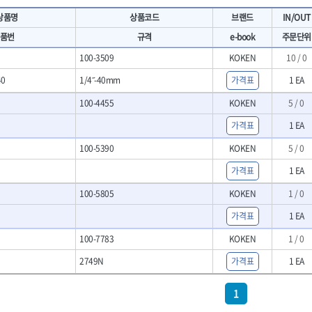
- 마카
- 대형평도
HIT
IR
상품명
상품코드
브랜드
IN/OUT
- 매직
- 조각도세트
KAKURI
Katimax
- 작업등
- D형조각도
품번
규격
e-book
주문단위
- 케이블타이
- 카빙나이프
KLEIN
KNIPEX
100-3509
KOKEN
10 / 0
기
- 스피커
- 나이프
KUKEN
LENOX(사입)
- 스코프
40
1/4˝-40mm
가격표
1 EA
안전용품
LOGOSOL(AGMA)
LONCIN
인
- 손도끼
- 안전안경
100-4455
KOKEN
5 / 0
MAYHEW
MCC
- 목공용끌
- 안전고글
팩
- 목공용끌세트
NICHOLSON
Norton
- 방진마스크
가격표
1 EA
니릴
- 나무상자케이스
- 방독마스크
PFEIL
PICA
100-5390
KOKEN
5 / 0
- 버니셔
- 보호복
RIDGID
ROBERTSORBY
니터
- 끌
- 장갑
가격표
1 EA
RUKO
RYOBI
- 가우지
- 낙하방지코드
100-5805
- 조각칼
KOKEN
1 / 0
SENCI
SHINANO
- 무릎 보호대
- 끌세트
SMOOS
SOURCE
가격표
1 EA
전기.계절상품
소기
- 대패
SWANSON
TEFENPLAST
- 열풍기
- 톱
100-7783
KOKEN
1 / 0
- 히터
THETA-드라이버
THETA-랜턴
- 대패날
2749N
가격표
1 EA
- 충전식분무기
- 미니터닝세트
트
THETA-스패너
THETA-운반구
- 선풍기
- 포스너비트
세서리
THETA-측정
THETA-커터,가위
- 용접기
1
- 악세사리
N
TOP
TOPTUL
- LED충전식작업등
척기
- 클로스샌딩롤