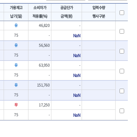
토크렌치
IRWIN
가용재고
소비자가
공급단가
입력수량
- 토크렌치바디
KAWASA
납기(일)
적용률(%)
금액(원)
행사구분
- 토크렌치
KOKEN
- 디지탈토크렌치
유
46,820
-
- 토크렌치라쳇헤드
LENOX(수입)
75
-
NaN
- 토크렌치스패너헤드
MACHAN
- 토크렌치링헤드
유
56,560
-
MEGA
- 토크아답타
OLSON
- 크로우풋
75
-
NaN
- 토크테스터기
PICARD
유
63,950
-
- 비디오스코프
ROTARY LIFT
- 토크드라이버핸들
75
-
NaN
S.Djarv Hantverk AB
- 토크드라이버세트
유
151,760
-
SHOPVAC
- 토크드라이버
- 토크드라이버블레이드
SPARTAN
75
-
NaN
- 다이얼토크렌치
TENGU
무
17,250
-
- 토크멀티플라이어
THETA-망치
- 토크렌치비트홀다헤드
75
-
NaN
THETA-자동몽키
- 가방/케이스
THETA-핸드카트
절삭공구
TORMEK
- 홀쏘날