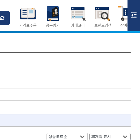
Ri
T
M
가격표주문
공구명가
카테고리
브랜드검색
장바구니
×
×
측정공구.절삭공구
숫자
측정도구
- 자
- 줄자
- 컴퍼스
AURIOU
- 분도기
CMO
- 수평기
DH신바람
- 테파게이지
- 레이저메타
ELIPSE
- 기타 측정도구
FLAG
- 검전테스터
HALDER