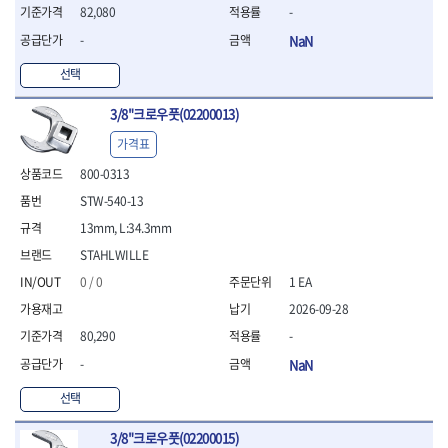
- 조절식렌치
82,080
-
- 볼트세터
-
NaN
- 너트드라이버
- 자화기
선택
- 레이저팁 드라이버
- 라쳇렌치
3/8"크로우풋(02200013)
- 임팩엑스트라롱소켓
가격표
- 파워렌치
- 드릴척아답타
800-0313
- 조인트플러그소켓
STW-540-13
- 옵셋렌치
13mm, L:34.3mm
- 파워렌치
- 소켓홀더
STAHLWILLE
- 클라이밍비트
0 / 0
1 EA
- 토크아답타
2026-09-28
- 비트소켓세트
80,290
-
- 포지비트
- 일자비트
-
NaN
- 임팩별비트
선택
- 임팩일자비트
- 임팩포지비트
3/8"크로우풋(02200015)
- 임팩십자비트