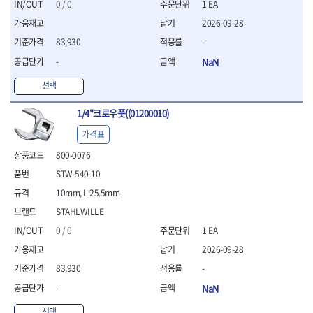
세터
- 콤프레셔
- 토크드라이버핸들
- 오일휠타소켓
0 / 0
1 EA
- 각도절단기
- 작업대
STAHLWILLE
STANZANI
- 비트아답타
- 토크드라이버세트
- 레버바
- 플런지쏘
- 물림쇠
2026-09-28
SWANSON
TEFENPLAST
- 충전드릴용롱소켓
- 토크드라이버
- 호스클램프플라이어
- 블로워
- 측정기
83,930
-
- 나비볼트소켓
TENGU
THETA -직판오일등
- 토크드라이버블레이드
- 피스톤링컴프레셔
- 밴드쏘
- 디지털습도측정기
- 스파크플러그소켓
-
NaN
- 다이얼토크렌치
THETA-공구함
THETA-드라이버
- 드로우핸들
- 원형톱
- 지그그리퍼시스템
- 비트소켓레일세트
- 토크멀티플라이어
- 판금돌리
THETA-랜턴
THETA-망치
- 해머드릴
- 치즐
선택
- 임팩비트소켓
- 토크렌치비트홀다헤드
- 스파크플러그플라이어
- 임팩드라이버
- 치즐세트
THETA-몽키
THETA-소켓비트
- 조인트
- 가방/케이스
- 범핑망치
- 로터리해머
- 파팅툴
1/4"크로우풋((01200010)
THETA-스패너
THETA-운반구
- 세미롱임팩소켓
- 픽업툴
- 라쳇렌치
- 터닝툴세트
절삭공구
THETA-자동몽키
THETA-자석소켓
- 라쳇헤드
가격표
- 클립플라이어
- 전동가위
- 할로윙툴
- 홀쏘날
THETA-전동악세서리
THETA-측정
- 임팩아답타
- 허브캡풀러
- 직쏘
- 캘리퍼
800-0076
- 바이메탈홀쏘날
- 비트홀다
THETA-커터,가위
THETA-핸드카트
- 산소센서소켓
- 멀티커터
- 잭나이프
- 하이스드릴
STW-540-10
- 볼L렌치세트
THETA-헤라
THOMAS FLINN
- 클립리무버
- 광택기
- 스코프세트
- 하이스코발트드릴
- L렌치세트
10mm, L:25.5mm
- 자석접시
TOP
TOPTUL
- 앵글그라인더
- 조각세트
- 드릴세트
- 볼L렌치
- 작업용등받이
- 샌딩머신
STAHLWILLE
- 크래프트카버세트
TORMEK
TRACER
- 아바
- L렌치
- 자동차전용공구
- 밴드쏘
- 말렛스위프
- 반대탭
TSUNESABURO
TUOFU
0 / 0
1 EA
- 별렌치세트
- 타이어레버
- 콤보세트
- 목공용망치
- 톱날
TWOCHERRYS
UVEX
2026-09-28
- 별렌치
- 스크래퍼
- 충전광택기
- 절단석
대패
VALLORBE
VAUGHAN
- T렌치
- 후크드라이버
83,930
-
- 로터리해머
- 원형톱날
- 스크래퍼
- T렌치세트
VBW
VESSEL
- 너트그립소켓
- 배터리
-
NaN
- 핸드툴세트
- 접렌치
WALTER
WERA
- 충전기
임팩휠너트소켓
- 다이아몬드휠
- 접별렌치
선택