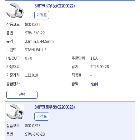
- 방폭T렌치
3/8"크로우풋(02200022)
- 방폭드라이버
가격표
- 방폭펀치
800-0322
- 절연포지비트소켓
STW-540-22
철공공구
- 볼트커터
22mm, L:44.5mm
- 핸드볼트커터
STAHLWILLE
- 항공가위
0 / 0
1 EA
- 클램프
- 망치
2026-09-28
- 빠루망치
122,010
-
- 볼핀망치
-
NaN
- 함마망치
- 도끼
선택
- 망치헤드
- 판금망치
3/8"크로우풋(02200023)
- 나일론무반동망치
가격표
- 플라스틱망치
- 고무망치
800-0323
- 핀펀치
STW-540-23
- 센타펀치