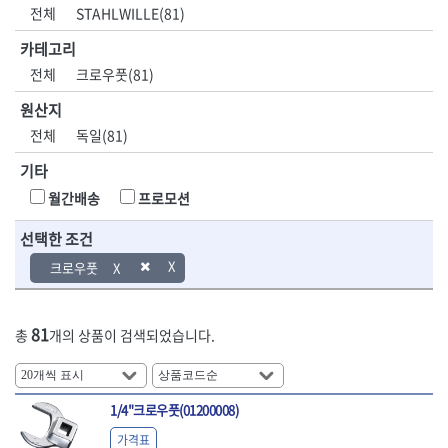
DH신바람
DMT
전체
STAHLWILLE(81)
- 육각비트소켓
- 유압전선압착기
산업.안전.웰딩.
목공공구.목공
EIGHT
EISHIN
- 임팩육각비트소켓
- 듀잇밴더
계절
기계
카테고리
EKLIND
ELIPSE
- 별비트소켓
- 마이크로드레인
전체
크로우풋(81)
ENGINEER
EXPERT
- XZN비트소켓
- 마이크로릴
산업, 생활용품
조각도.끌
FASTCAP
FISKARS
- 임팩육각비트
- 시스네이크컴팩
원산지
- 펜
- 평도
- 임팩비트
- 시스네이크미니릴
FLAG
FLEX
- 나사고정제
- 아사도
전체
독일(81)
- 임팩비트홀더
- 시스네이크
FLEXCUT
FORREST
- 배관밀봉제
- 환도
- 유니버셜조인트
- 배관검사용모니터
기타
GIANTLOK
HALDER
- 윤활방청제
- 심환도
- 아답타
- 내시경카메라
- 선글라스, 고글
- 곡환도
HAZET
HIOKI
월간배송
프로모션
- 연결대
- 라인송신기
- 설치형가림막
- 삼각도
HIT
IR
- 임팩연결대
- 탐지용수신기
- 블로워
- 곡아사도
선택한 조건
IRWIN
ISOTOOL
- 볼연결대
- 콤비네이션청소기
- 전선릴
- 곡삼각도
JOKARI
KAKURI
크로우풋
- 볼연결대세트
- 수동스피너
- 연장선
- 조각도
- 라쳇핸들
- 프렉스샤프트
Katimax
KAWASA
- 마카
- 대형평도
- 퀵릴리스라쳇핸들
- 액세서리
KBS
KHEIRON
- 매직
- 조각도세트
- 플렉시블라쳇핸들
- 전동드럼머신
81
총
개의 상품이 검색되었습니다.
KLEIN
KNIPEX
- 작업등
- D형조각도
- 단축라쳇핸들
- 스프링청소기
- 케이블타이
- 카빙나이프
KOKEN
KOMELON
- 라쳇아답터
- 고압파이프세척기
- 스피커
- 나이프
측정공구.절삭
자동차공구.장
KTC
KUKEN
- 수동복스대
- 건/습식 청소기
- 스코프
공구
비
1/4"크로우풋(01200008)
안전용품
LENOX(사입)
LENOX(수입)
- 스핀드라이버
- 청소기악세서리
- 손도끼
- 안전안경
LIENIELSEN
LOCTITE
- 소켓레일세트
- 체인파이프렌치
가격표
- 목공용끌