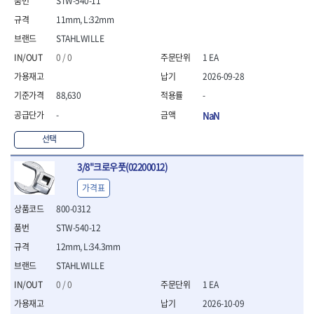
STW-540-11
- 통나무쪼개기
- 날교환드라이버세트
- 에어오비탈센더
이젠
이홈
- 전동대패
11mm, L:32mm
- 드라이버핸들
- 에어드라이버
일레드
조란
- 가든툴세트
- 비트세트
- 에어다이그라인더
STAHLWILLE
츠노다(TTC)
콰이어트존
- 비트홀다드라이버
- 에어멀티샌더
연마기계
타이거(TIGER)
플렉스-절단석
0 / 0
1 EA
- 비트홀다드라이버세트
- 에어앵글그라인더
- 습식그라인더
협성
황금손
2026-09-28
- 드라이버블레이드
- 에어리베터기
- 건식그라인더
- 비트드라이버
- 타이어압력게이지
88,630
-
- 연마지그
- 별비트
- 에어밸트샌더
- 연마숫돌
-
NaN
- 육각비트
- 에어원형샌더
- 기타 악세사리
- 검전드라이버
- 에어폴리셔
선택
목공기계
- 육각T렌치
- 에어톱
- 루터, 루터테이블
3/8"크로우풋(02200012)
- 전동비트홀다
- 에어펀치
- 샌더폴리셔
- 드라이버비트세트
- 에어스프레이건
가격표
기타목공구
- 옵셋드라이버
- 에어원터치카플러
- 클램프
800-0312
- 스크래퍼드라이버
- 에어건
- 시계드라이버
STW-540-12
운반기기
- 정밀드라이버
- 데크트럭
12mm, L:34.3mm
- 기어렌치
- 핸드카트
STAHLWILLE
- 육각복스드라이버
- 운반대차
0 / 0
1 EA
- 스크류드라이버
- 운반가방
- 툴첵플러스
2026-10-09