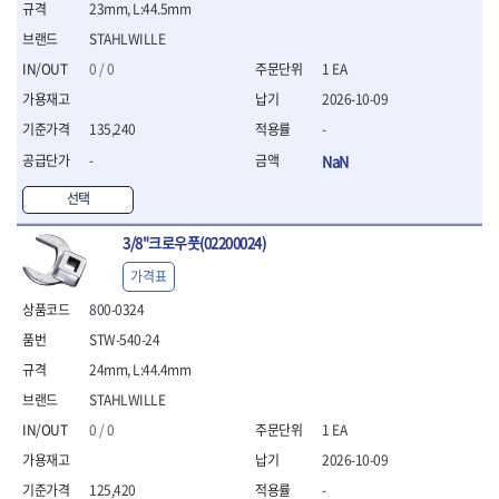
23mm, L:44.5mm
- 평치즐
STAHLWILLE
- 핀펀치세트
- 펀치
0 / 0
1 EA
- 펀치세트
2026-10-09
- 톱대
135,240
-
- 용접용품
- 빠루
-
NaN
- 철공끌
선택
원예.사무용품
- 커터칼
3/8"크로우풋(02200024)
- 전지가위
가격표
- 정글칼
- 전정톱
800-0324
- 접톱
STW-540-24
- 목공톱
24mm, L:44.4mm
- 고지톱
- 다목적가위
STAHLWILLE
- 안전커터칼
0 / 0
1 EA
- 휠메저
2026-10-09
- 마킹
125,420
-