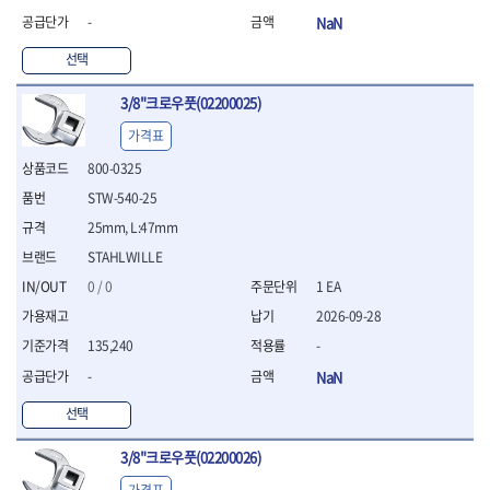
연마용품
-
NaN
- 조줄
- 철공용줄
선택
- 목공용줄
- 조줄세트
3/8"크로우풋(02200025)
- 판금줄홀더
가격표
- 줄
800-0325
공구함.공구집
- 공구함
STW-540-25
- 탑체스터
25mm, L:47mm
- 플라스틱이동공구함
STAHLWILLE
- 공구통
- 기타공구
0 / 0
1 EA
- 공구가방
2026-09-28
기타 작업공구
135,240
-
- 헤라
-
NaN
- 케이스
- 수리키트
선택
- 고정링/링
- 핀
3/8"크로우풋(02200026)
가격표