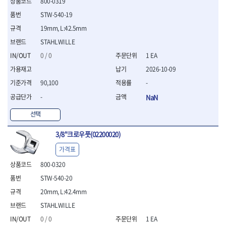
800-0319
- 절연전공칼
STW-540-19
- 절연안전모
- 절연매트
19mm, L:42.5mm
- 방폭소켓
STAHLWILLE
- 방폭라쳇핸들
0 / 0
1 EA
- 방폭콤비네이션렌치
- 방폭함마스패너
2026-10-09
- 절연일자드라이버
90,100
-
- 절연별드라이버
-
NaN
- 절연드라이버세트
- 스트리퍼
선택
- 라쳇케이블커터
- 자동스트리퍼
3/8"크로우풋(02200020)
- 케이블스트리퍼
가격표
- 압착기
- 핀셋
800-0320
- 절연공구세트
STW-540-20
- 절연비트홀다
20mm, L:42.4mm
- 절연비트홀다드라이버
STAHLWILLE
- 방폭망치
- 절연L렌치
0 / 0
1 EA