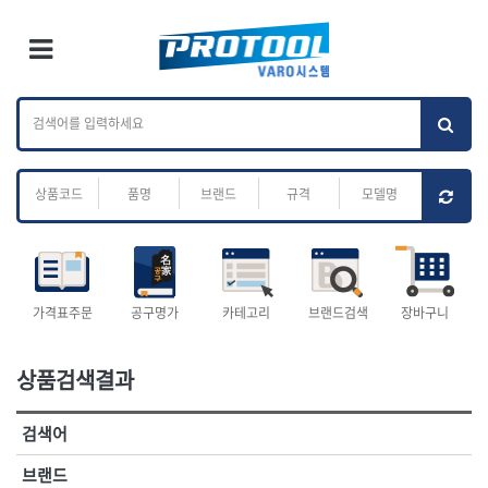
×
Ri
×
Toggle Menu
카테고리 검색
브랜드 검색
To
작업공구.종합
배관.전동.에어.
가나다
ABC
M
공구
운반
전체
ㄱ
ㄴ
ㄷ
ㄹ
ㅁ
ㅂ
ㅅ
ㅇ
ㅈ
소켓,렌치,드라이버
배관공구.장비
ㅊ
ㅋ
ㅌ
ㅍ
ㅎ
- 소켓
- 파이프렌치
- 롱소켓
- 스트랩락파이프핸들
- 세미롱소켓
- 파이프커터
전체
- 엑스트라롱소켓
- 튜빙커터
- 임팩소켓
- 리머
1-DAY
ABC
가격표주문
공구명가
카테고리
브랜드검색
장바구니
- 임팩세미롱소켓
- 밴더
ACE POWER
Armor Tool, LLC
- 임팩롱소켓
- 동파이프확관기
AURIOU
Benchcrafted
- 유니버셜소켓
- 파이프나사산가공기
상품검색결과
BHS(영창망치)
BTK
- 별소켓
- 오스타세트
CHANNELLOCK
CMO
- 롱별소켓
- 파이프가공기
검색어
- 임팩별소켓
- 바이스
CMT
CP
- 임팩롱별소켓
- 파이프스탠드
CROWN
DEWIT
브랜드
- 비트소켓
- 파이프바이스