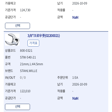
- 절연펜치
2026-10-09
- 절연니퍼
124,730
-
- 절연가위
- 절연비트
-
NaN
- 절연드라이버교체날
선택
- 절연공구세트
- 절연라쳇렌치
3/8"크로우풋(02200021)
- 절연라쳇렌치세트
- 절연볼트커터
가격표
- 절연아답타
800-0321
- 절연펀치
STW-540-21
- 기타
- 방폭연결대
21mm, L:44.5mm
- 방폭옵셋렌치
STAHLWILLE
- 방폭니퍼
0 / 0
1 EA
- 방폭펜치
2026-10-09
- 방폭플라이어
- 방폭가위
122,010
-
- 방폭렌치
-
NaN
- 방폭스패너
- 방폭비트소켓
선택
- 방폭아답타