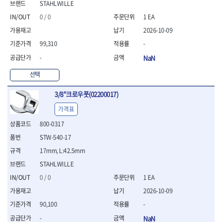
STAHLWILLE
- 니퍼 외
0 / 0
1 EA
- 바이스플라이어
- 옵셋렌치
2026-10-09
- 공구함세트
99,310
-
- 콤비네이션렌치
-
NaN
- 양구스패너
- 라쳇콤비네이션렌치
선택
- 라쳇옵셋렌치
- 콤비네이션렌치세트
3/8"크로우풋(02200017)
- 플레어너트렌치
가격표
- 양구스패너세트
- 옵셋렌치세트
800-0317
- 라쳇콤비네이션렌치세
STW-540-17
트
17mm, L:42.5mm
- 몽키스패너
- 라쳇콤비네이션세트
STAHLWILLE
- 라쳇렌치
0 / 0
1 EA
- 함마렌치
2026-10-09
- 멀티플라이어
90,100
-
- 미니라쳇세트
- 기타
-
NaN