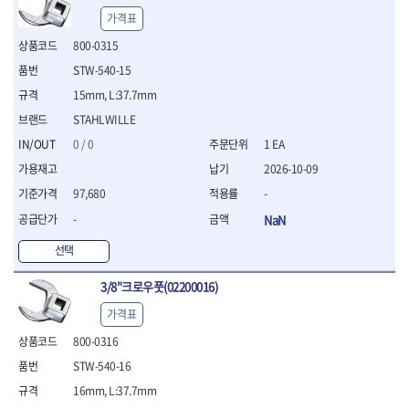
- 십자비트
가격표
- 임팩별비트소켓
800-0315
- 임팩XZN비트소켓
STW-540-15
- 십자비트소켓
- 일자비트소켓
15mm, L:37.7mm
- XZN비트
STAHLWILLE
- 임팩XZN비트
0 / 0
1 EA
- 라쳇핸들세트
- 사각비트
2026-10-09
- 토크드라이버
97,680
-
- 포지비트소켓
-
NaN
- 임팩포지비트소켓
선택
플라이어,몽키,스패너
- 뻰치
3/8"크로우풋(02200016)
- 편구스패너
- 플라이어
가격표
- 니퍼
800-0316
- 롱노우즈
- 스냅링플라이어
STW-540-16
- 그룹조인트플라이어
16mm, L:37.7mm
- 케이블커터