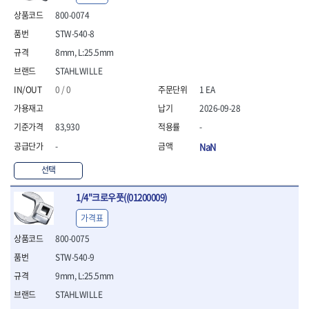
- 안전고글
측정도구
자동차용장비
- 롱소켓레일세트
- 동파이프커터
LOGOSOL(AGMA)
LONCIN
- 목공용끌세트
800-0074
- 방진마스크
- 자
- 타이어탈착기
- 육각비트소켓레일세트
- 플라스틱파이프커터
MACHAN
MAFELL
- 나무상자케이스
- 방독마스크
- 줄자
- 타이어휠발란스
STW-540-8
- 소켓세트
- 디버러
MARTOR
MAYHEW
- 버니셔
- 보호복
- 컴퍼스
- 판금작기세트
- 스터드풀러
- 동파이프확관기세트
8mm, L:25.5mm
- 끌
MCC
MEGA
- 장갑
- 분도기
- 리프트
- 너트트위스터
- 전동오스타세트
- 가우지
STAHLWILLE
MORSE
NANIWA
- 낙하방지코드
- 수평기
- 판금계측자
- 볼트트위스터
- 배관내시경
- 조각칼
- 무릎 보호대
NICHOLSON
Norton
0 / 0
1 EA
- 테파게이지
- 핸드훅크
- 탭홀더
- 배관청소기
- 끌세트
- 레이저메타
- 엔진홀드
OLSON
OSEIN
- 다이홀더
- 하수구청소기
2026-09-28
전기.계절상품
- 대패
- 기타 측정도구
- 코끼리잭
- T형소켓렌치
- 오거
PB
PFEIL
- 열풍기
83,930
-
- 톱
- 검전테스터
- 가래지잭
- 옵셋라쳇렌치
- 커터
- 히터
PICA
PICARD
- 대패날
-
NaN
- 라쳇렌치세트
- 스프링헤드
- 충전식분무기
토크렌치
자동차용공구
PROXXON
RICHMOND
- 미니터닝세트
- 임팩드라이버
- PVC커터
- 선풍기
- 토크렌치바디
- 플레어너트소켓
선택
- 포스너비트
RIDGID
ROBERTSORBY
- 임팩드라이버세트
- 기타 악세사리
- 용접기
- 토크렌치
- 인젝터스페셜소켓
- 악세사리
ROTARY LIFT
ROTHENBERGER
- 비트라쳇핸들
- 콤프레샤
- LED충전식작업등
1/4"크로우풋((01200009)
- 디지탈토크렌치
- 드레인플러그소켓
- 클로스샌딩롤
RUBI
RUKO
- 비트
- LED램프
- 토크렌치라쳇헤드
- 벨트텐션풀리렌치
전동.충전공구
- 스프레이건
가격표
RYOBI
S.Djarv Hantverk AB
- 파워비트
- 예초기
- 토크렌치스패너헤드
- 리무버
- 드릴
- 작업용톱
- 양용드라이버비트
SCANGRIP
Scanprobe
800-0075
- 라디에이터
- 토크렌치링헤드
- 드래그링크소켓
- 드라이버
- 송곳
- 파워비트세트
- 심지난로
- 토크아답타
SENCI
SHINANO
- 록너트버스터
- 임팩렌치
STW-540-9
- 각끌
- 너트세터
- 온수 히터
- 크로우풋
- 토션바
SHOPVAC
SICE
- 샌더
- 측정자
9mm, L:25.5mm
- 마그네틱너트세터
- 열선
- 토크테스터기
- 임팩뒤바퀴휠너트소켓
- 앵글그라인더
- 클립
SKIL
SMOOS
STAHLWILLE
- 슬라이딩마그네틱너트
- 정온선
- 비디오스코프
- 반사경
- 컷쏘
- 컴파스
SOURCE
SPARTAN