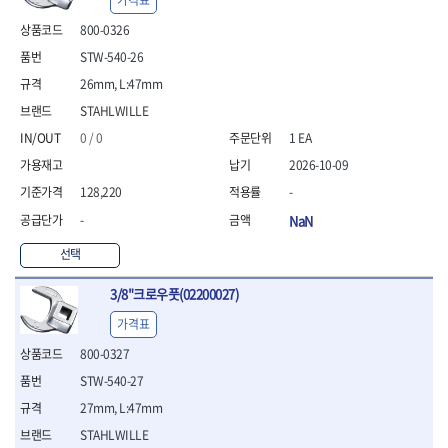
800-0326
STW-540-26
26mm, L:47mm
STAHLWILLE
0 / 0
1 EA
2026-10-09
128,220
-
-
NaN
선택
3/8"크로우풋(02200027)
가격표
800-0327
STW-540-27
27mm, L:47mm
STAHLWILLE