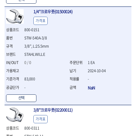
WIHA
WOODCRAFT
- 청소기
- 임팩휠너트소켓
- 테이블쏘
- T별렌치세트
- 오토해머
XCELITE
XPROTOOL-기어렌치
- 원형톱날
- 깃발형별렌치
1/4"크로우풋(01500024)
ZETA
ZETA(LED)
전동악세서리
- 샌딩디스크
- 너트T렌치
가격표
- 충전드릴용소켓
ZETA(PVC커터)
ZETA(라디에이터)
- 스크롤쏘날
- 별T렌치
- 전동비트롱소켓
- 숫돌
ZETA(비트셋트)
ZETA(자화기)
800-0151
- 소켓비트세트
- 드릴비트
- 다이아몬드숫돌
- 공구세트
ZETA(커터)
ZONE KING
STW-540A-3/8
- 비트세트
- 원형톱날/루터비트
- 드라이버세트
가드맨
게링 HSS
3/8", L:25.5mm
- 드릴척
- 루터비트
- 렌치세트
게링 HSS-CO
나노원
- 육각비트
- 루터비트세트
STAHLWILLE
- 육각드라이버
나이텍스
대건
- 퀵릴리스비트소켓
- 직쏘날
- 드라이버
0 / 0
1 EA
대건케이블
동해
- 전동비트소켓
- 디지털앵글파인더
- 타격드라이버
2024-10-04
- 롱자석소켓
디월트
디월트 인버터 발전기
- 띠톱날
- 양용드라이버
83,000
-
- 소켓아답타
- 모종삽
라이트 세이키
맘모스
- 너트드라이버
- 악세서리
- 갈퀴
-
NaN
- 별드라이버
멜텍
미주산업
- 청소기
- 호미
- 일자드라이버
바람돌이
백마
선택
- 컷쏘날
- 스포크
- 십자드라이버
벡스
북성
- 원형톱날
- 파종기
- 포지드라이버
3/8"크로우풋(02200011)
스팀코리아
아임삭
- 홈클리너
- 라운드너트드라이버
에어공구
에버그린
에코파워팩
- 제초기
가격표
- 양용드라이버핸들
- 에어라쳇렌치
에코플로우
엠파이어
- 삽
- 포켓양용드라이버
- 에어임팩렌치
800-0311
- 괭이
우주전열(겨울)
우주전열(여름)
- 드라이버날
- 에어드릴