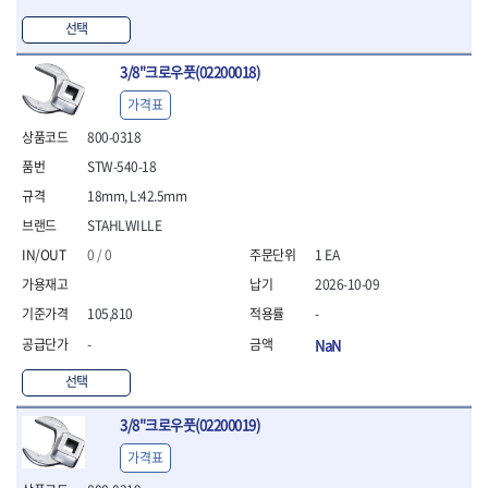
- 라쳇 드라이버
선택
- 라쳇스패너
- 스피드렌치
3/8"크로우풋(02200018)
- 모터렌치
- 함마스패너
가격표
절연.전설.방폭공구
800-0318
- 절연옵셋렌치
STW-540-18
- 절연연결대
18mm, L:42.5mm
- 절연드라이버
- 절연스패너
STAHLWILLE
- 절연T렌치
0 / 0
1 EA
- 절연소켓
2026-10-09
- 절연별소켓
105,810
-
- 절연별비트소켓
- 절연육각비트소켓
-
NaN
- 절연라쳇핸들
선택
- 절연렌치
- 절연토크렌치
3/8"크로우풋(02200019)
- 절연콤비네이션렌치
- 절연링렌치
가격표
- 절연플라이어