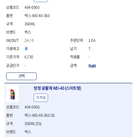
- 안전고글
측정도구
자동차용장비
- 롱소켓레일세트
- 동파이프커터
LOGOSOL(AGMA)
LONCIN
- 목공용끌세트
404-0005
- 방진마스크
- 자
- 타이어탈착기
- 육각비트소켓레일세트
- 플라스틱파이프커터
MACHAN
MAFELL
- 나무상자케이스
- 방독마스크
- 줄자
- 타이어휠발란스
- 소켓세트
- 디버러
벡스-WD-40-360
MARTOR
MAYHEW
- 버니셔
- 보호복
- 컴퍼스
- 판금작기세트
- 스터드풀러
- 동파이프확관기세트
360ML
- 끌
MCC
MEGA
- 장갑
- 분도기
- 리프트
- 너트트위스터
- 전동오스타세트
- 가우지
벡스
MORSE
NANIWA
- 낙하방지코드
- 수평기
- 판금계측자
- 볼트트위스터
- 배관내시경
- 조각칼
- 무릎 보호대
NICHOLSON
Norton
- 테파게이지
- 핸드훅크
24 / 0
1 EA
- 탭홀더
- 배관청소기
- 끌세트
- 레이저메타
- 엔진홀드
OLSON
OSEIN
- 다이홀더
- 하수구청소기
전기.계절상품
유
7
- 대패
- 기타 측정도구
- 코끼리잭
- T형소켓렌치
- 오거
PB
PFEIL
- 열풍기
- 톱
6,730
-
- 검전테스터
- 가래지잭
- 옵셋라쳇렌치
- 커터
- 히터
PICA
PICARD
- 대패날
-
NaN
- 라쳇렌치세트
- 스프링헤드
- 충전식분무기
토크렌치
자동차용공구
PROXXON
RICHMOND
- 미니터닝세트
- 임팩드라이버
- PVC커터
- 선풍기
- 토크렌치바디
- 플레어너트소켓
선택
- 포스너비트
RIDGID
ROBERTSORBY
- 임팩드라이버세트
- 기타 악세사리
- 용접기
- 토크렌치
- 인젝터스페셜소켓
- 악세사리
ROTARY LIFT
ROTHENBERGER
- 비트라쳇핸들
- 콤프레샤
- LED충전식작업등
- 디지탈토크렌치
- 드레인플러그소켓
방청 윤활제 WD-40 (스마트형)
- 클로스샌딩롤
RUBI
RUKO
- 비트
- LED램프
- 토크렌치라쳇헤드
- 벨트텐션풀리렌치
전동.충전공구
- 스프레이건
가격표
RYOBI
S.Djarv Hantverk AB
- 파워비트
- 예초기
- 토크렌치스패너헤드
- 리무버
- 드릴
- 작업용톱
- 양용드라이버비트
SCANGRIP
Scanprobe
- 라디에이터
- 토크렌치링헤드
- 드래그링크소켓
404-0006
- 드라이버
- 송곳
- 파워비트세트
- 심지난로
- 토크아답타
SENCI
SHINANO
- 록너트버스터
- 임팩렌치
- 각끌
벡스-WD-40-360-SS
- 너트세터
- 온수 히터
- 크로우풋
- 토션바
SHOPVAC
SICE
- 샌더
- 측정자
360ML(SS)
- 마그네틱너트세터
- 열선
- 토크테스터기
- 임팩뒤바퀴휠너트소켓
- 앵글그라인더
- 클립
SKIL
SMOOS
- 슬라이딩마그네틱너트
- 정온선
벡스
- 비디오스코프
- 반사경
- 컷쏘
- 컴파스
SOURCE
SPARTAN