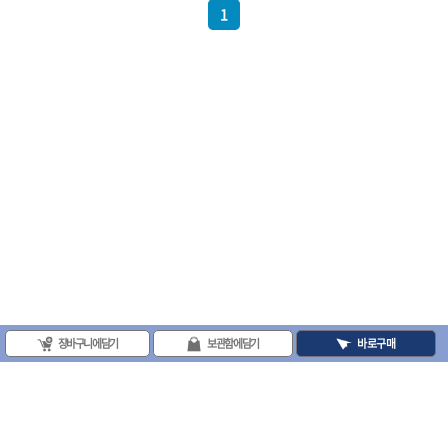
1
- 십자비트
- 임팩별비트소켓
- 임팩XZN비트소켓
- 십자비트소켓
- 일자비트소켓
- XZN비트
- 임팩XZN비트
- 라쳇핸들세트
- 사각비트
- 토크드라이버
- 포지비트소켓
- 임팩포지비트소켓
플라이어,몽키,스패너
- 뻰치
- 편구스패너
- 플라이어
장바구니에 담기
보관함에 담기
바로구매
- 니퍼
- 롱노우즈
- 스냅링플라이어
- 그룹조인트플라이어
- 케이블커터