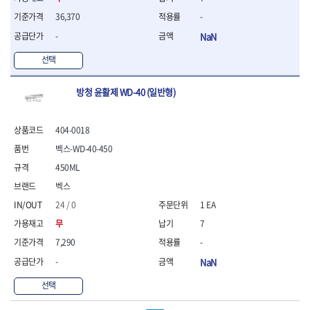
- 조절식렌치
- 볼트세터
36,370
-
- 너트드라이버
-
NaN
- 자화기
- 레이저팁 드라이버
선택
- 라쳇렌치
- 임팩엑스트라롱소켓
방청 윤활제 WD-40 (일반형)
- 파워렌치
- 드릴척아답타
404-0018
- 조인트플러그소켓
- 옵셋렌치
벡스-WD-40-450
- 파워렌치
450ML
- 소켓홀더
벡스
- 클라이밍비트
- 토크아답타
24 / 0
1 EA
- 비트소켓세트
무
7
- 포지비트
7,290
-
- 일자비트
-
NaN
- 임팩별비트
- 임팩일자비트
선택
- 임팩포지비트
- 임팩십자비트