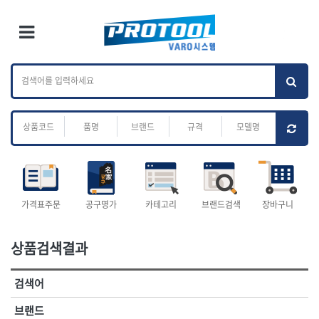
×
Ri
×
Toggle Menu
카테고리 검색
브랜드 검색
To
작업공구.종합
배관.전동.에어.
가나다
ABC
M
공구
운반
전체
ㄱ
ㄴ
ㄷ
ㄹ
ㅁ
ㅂ
ㅅ
ㅇ
ㅈ
소켓,렌치,드라이버
배관공구.장비
ㅊ
ㅋ
ㅌ
ㅍ
ㅎ
- 소켓
- 파이프렌치
- 롱소켓
- 스트랩락파이프핸들
- 세미롱소켓
- 파이프커터
전체
- 엑스트라롱소켓
- 튜빙커터
- 임팩소켓
- 리머
1-DAY
ABC
가격표주문
공구명가
카테고리
브랜드검색
장바구니
- 임팩세미롱소켓
- 밴더
ACE POWER
Armor Tool, LLC
- 임팩롱소켓
- 동파이프확관기
AURIOU
Benchcrafted
- 유니버셜소켓
- 파이프나사산가공기
상품검색결과
BHS(영창망치)
BTK
- 별소켓
- 오스타세트
CHANNELLOCK
CMO
- 롱별소켓
- 파이프가공기
검색어
- 임팩별소켓
- 바이스
CMT
CP
- 임팩롱별소켓
- 파이프스탠드
CROWN
DEWIT
브랜드
- 비트소켓
- 파이프바이스