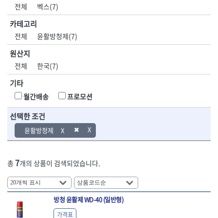
DH신바람
DMT
전체
벡스(7)
- 육각비트소켓
- 유압전선압착기
산업.안전.웰딩.
목공공구.목공
EIGHT
EISHIN
- 임팩육각비트소켓
- 듀잇밴더
계절
기계
카테고리
EKLIND
ELIPSE
- 별비트소켓
- 마이크로드레인
전체
윤활방청제(7)
ENGINEER
EXPERT
- XZN비트소켓
- 마이크로릴
산업, 생활용품
조각도.끌
FASTCAP
FISKARS
- 임팩육각비트
- 시스네이크컴팩
원산지
- 펜
- 평도
- 임팩비트
- 시스네이크미니릴
FLAG
FLEX
- 나사고정제
- 아사도
전체
한국(7)
- 임팩비트홀더
- 시스네이크
FLEXCUT
FORREST
- 배관밀봉제
- 환도
- 유니버셜조인트
- 배관검사용모니터
기타
GIANTLOK
HALDER
- 윤활방청제
- 심환도
- 아답타
- 내시경카메라
- 선글라스, 고글
- 곡환도
HAZET
HIOKI
월간배송
프로모션
- 연결대
- 라인송신기
- 설치형가림막
- 삼각도
HIT
IR
- 임팩연결대
- 탐지용수신기
- 블로워
- 곡아사도
선택한 조건
IRWIN
ISOTOOL
- 볼연결대
- 콤비네이션청소기
- 전선릴
- 곡삼각도
JOKARI
KAKURI
윤활방청제
- 볼연결대세트
- 수동스피너
- 연장선
- 조각도
- 라쳇핸들
- 프렉스샤프트
Katimax
KAWASA
- 마카
- 대형평도
- 퀵릴리스라쳇핸들
- 액세서리
KBS
KHEIRON
- 매직
- 조각도세트
- 플렉시블라쳇핸들
- 전동드럼머신
7
총
개의 상품이 검색되었습니다.
KLEIN
KNIPEX
- 작업등
- D형조각도
- 단축라쳇핸들
- 스프링청소기
- 케이블타이
- 카빙나이프
KOKEN
KOMELON
- 라쳇아답터
- 고압파이프세척기
- 스피커
- 나이프
측정공구.절삭
자동차공구.장
KTC
KUKEN
- 수동복스대
- 건/습식 청소기
- 스코프
공구
비
안전용품
LENOX(사입)
LENOX(수입)
방청 윤활제 WD-40 (일반형)
- 스핀드라이버
- 청소기악세서리
- 손도끼
- 안전안경
LIENIELSEN
LOCTITE
- 소켓레일세트
- 체인파이프렌치
가격표
- 목공용끌