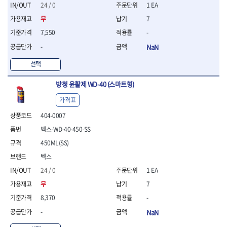
세터
- 콤프레셔
- 토크드라이버핸들
- 오일휠타소켓
- 각도절단기
24 / 0
1 EA
- 작업대
STAHLWILLE
STANZANI
- 비트아답타
- 토크드라이버세트
- 레버바
- 플런지쏘
- 물림쇠
무
7
SWANSON
TEFENPLAST
- 충전드릴용롱소켓
- 토크드라이버
- 호스클램프플라이어
- 블로워
- 측정기
7,550
-
- 나비볼트소켓
TENGU
THETA -직판오일등
- 토크드라이버블레이드
- 피스톤링컴프레셔
- 밴드쏘
- 디지털습도측정기
- 스파크플러그소켓
- 다이얼토크렌치
THETA-공구함
THETA-드라이버
- 드로우핸들
-
NaN
- 원형톱
- 지그그리퍼시스템
- 비트소켓레일세트
- 토크멀티플라이어
- 판금돌리
THETA-랜턴
THETA-망치
- 해머드릴
- 치즐
선택
- 임팩비트소켓
- 토크렌치비트홀다헤드
- 스파크플러그플라이어
- 임팩드라이버
- 치즐세트
THETA-몽키
THETA-소켓비트
- 조인트
- 가방/케이스
- 범핑망치
- 로터리해머
- 파팅툴
THETA-스패너
THETA-운반구
방청 윤활제 WD-40 (스마트형)
- 세미롱임팩소켓
- 픽업툴
- 라쳇렌치
- 터닝툴세트
절삭공구
THETA-자동몽키
THETA-자석소켓
- 라쳇헤드
- 클립플라이어
- 전동가위
가격표
- 할로윙툴
- 홀쏘날
THETA-전동악세서리
THETA-측정
- 임팩아답타
- 허브캡풀러
- 직쏘
- 캘리퍼
- 바이메탈홀쏘날
404-0007
- 비트홀다
THETA-커터,가위
THETA-핸드카트
- 산소센서소켓
- 멀티커터
- 잭나이프
- 하이스드릴
- 볼L렌치세트
벡스-WD-40-450-SS
THETA-헤라
THOMAS FLINN
- 클립리무버
- 광택기
- 스코프세트
- 하이스코발트드릴
- L렌치세트
- 자석접시
TOP
TOPTUL
- 앵글그라인더
450ML(SS)
- 조각세트
- 드릴세트
- 볼L렌치
- 작업용등받이
- 샌딩머신
- 크래프트카버세트
TORMEK
TRACER
- 아바
벡스
- L렌치
- 자동차전용공구
- 밴드쏘
- 말렛스위프
- 반대탭
TSUNESABURO
TUOFU
24 / 0
1 EA
- 별렌치세트
- 타이어레버
- 콤보세트
- 목공용망치
- 톱날
TWOCHERRYS
UVEX
- 별렌치
- 스크래퍼
무
7
- 충전광택기
- 절단석
대패
VALLORBE
VAUGHAN
- T렌치
- 후크드라이버
- 로터리해머
8,370
-
- 원형톱날
- 스크래퍼
- T렌치세트
VBW
VESSEL
- 너트그립소켓
- 배터리
- 핸드툴세트
-
NaN
- 접렌치
WALTER
WERA
- 충전기
임팩휠너트소켓
- 다이아몬드휠
- 접별렌치