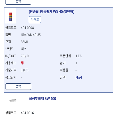
WIHA
WOODCRAFT
- 청소기
선택
- 임팩휠너트소켓
- 테이블쏘
- T별렌치세트
- 오토해머
XCELITE
XPROTOOL-기어렌치
- 원형톱날
- 깃발형별렌치
(단종)방청 윤활제 WD-40 (일반형)
ZETA
ZETA(LED)
전동악세서리
- 샌딩디스크
- 너트T렌치
- 충전드릴용소켓
ZETA(PVC커터)
ZETA(라디에이터)
- 스크롤쏘날
가격표
- 별T렌치
- 전동비트롱소켓
- 숫돌
ZETA(비트셋트)
ZETA(자화기)
- 소켓비트세트
404-0008
- 드릴비트
- 다이아몬드숫돌
- 공구세트
ZETA(커터)
ZONE KING
벡스-WD-40-35
- 비트세트
- 원형톱날/루터비트
- 드라이버세트
가드맨
게링 HSS
- 드릴척
- 루터비트
35ML
- 렌치세트
게링 HSS-CO
나노원
- 육각비트
- 루터비트세트
- 육각드라이버
벡스
나이텍스
대건
- 퀵릴리스비트소켓
- 직쏘날
- 드라이버
70 / 0
1 EA
대건케이블
동해
- 전동비트소켓
- 디지털앵글파인더
- 타격드라이버
- 롱자석소켓
무
7
디월트
디월트 인버터 발전기
- 띠톱날
- 양용드라이버
- 소켓아답타
- 모종삽
라이트 세이키
맘모스
- 너트드라이버
1,875
-
- 악세서리
- 갈퀴
- 별드라이버
멜텍
미주산업
-
NaN
- 청소기
- 호미
- 일자드라이버
바람돌이
백마
- 컷쏘날
- 스포크
선택
- 십자드라이버
벡스
북성
- 원형톱날
- 파종기
- 포지드라이버
스팀코리아
아임삭
- 홈클리너
- 라운드너트드라이버
에어공구
접점부활제 BW-100
에버그린
에코파워팩
- 제초기
- 양용드라이버핸들
- 에어라쳇렌치
에코플로우
엠파이어
- 삽
- 포켓양용드라이버
- 에어임팩렌치
- 괭이
404-0016
우주전열(겨울)
우주전열(여름)
- 드라이버날
- 에어드릴