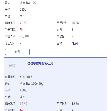
- 통나무쪼개기
- 날교환드라이버세트
- 에어오비탈센더
이젠
이홈
벡스-BW-100
- 전동대패
- 드라이버핸들
- 에어드라이버
일레드
조란
225g
- 가든툴세트
- 비트세트
- 에어다이그라인더
츠노다(TTC)
콰이어트존
벡스
- 비트홀다드라이버
- 에어멀티샌더
연마기계
타이거(TIGER)
플렉스-절단석
20 / 0
20 EA
- 비트홀다드라이버세트
- 에어앵글그라인더
- 습식그라인더
협성
황금손
- 드라이버블레이드
- 에어리베터기
- 건식그라인더
무
7
- 비트드라이버
- 타이어압력게이지
- 연마지그
20,000
-
- 별비트
- 에어밸트샌더
- 연마숫돌
-
NaN
- 육각비트
- 에어원형샌더
- 기타 악세사리
- 검전드라이버
- 에어폴리셔
목공기계
선택
- 육각T렌치
- 에어톱
- 루터, 루터테이블
- 전동비트홀다
- 에어펀치
- 샌더폴리셔
접점부활제 BW-100
- 드라이버비트세트
- 에어스프레이건
기타목공구
- 옵셋드라이버
- 에어원터치카플러
- 클램프
- 스크래퍼드라이버
- 에어건
404-0017
- 시계드라이버
운반기기
벡스-BW-100(450g)
- 정밀드라이버
- 데크트럭
450g
- 기어렌치
- 핸드카트
- 육각복스드라이버
벡스
- 운반대차
- 스크류드라이버
- 운반가방
12 / 0
12 EA
- 툴첵플러스
무
7