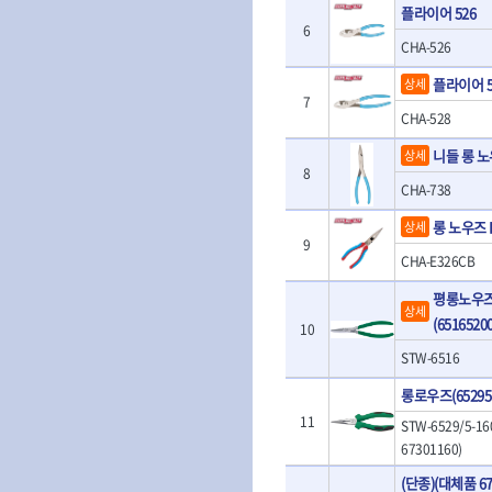
- 판금계측자
플라이어 526
TRACER
TSUNESABUR
- 수동복스대
- 건/습식 청소
- 핸드훅크
6
VALLORBE
- 스핀드라이버
- 청소기악세서
VAUGHAN
CHA-526
- 엔진홀드
- 소켓레일세트
- 체인파이프렌
WERA
WIHA
- 코끼리잭
플라이어 5
상세
- 롱소켓레일세트
- 동파이프커터
- 가래지잭
ZETA
ZETA(LED)
7
- 육각비트소켓레일세트
- 플라스틱파이
CHA-528
ZETA(자화기)
자동차용공구
ZETA(커터)
- 소켓세트
- 디버러
- 플레어너트소켓
니들 롱 노
상세
게링 HSS-CO
나노원
- 스터드풀러
- 동파이프확관
8
- 인젝터스페셜소켓
- 너트트위스터
- 전동오스타세
동해
디월트
CHA-738
- 드레인플러그소켓
- 볼트트위스터
- 배관내시경
멜텍
미주산업
- 벨트텐션풀리렌치
롱 노우즈 
상세
- 탭홀더
- 배관청소기
북성
스팀코리아
- 리무버
9
- 다이홀더
- 하수구청소기
CHA-E326CB
- 드래그링크소켓
에코플로우
엠파이어
- T형소켓렌치
- 오거
- 록너트버스터
- 옵셋라쳇렌치
- 커터
평롱노우
이홈
일레드
상세
- 토션바
- 라쳇렌치세트
- 스프링헤드
(6516520
10
타이거(TIGER)
플렉스-절단석
- 임팩뒤바퀴휠너트소켓
- 임팩드라이버
- PVC커터
STW-6516
- 반사경
- 임팩드라이버세트
- 기타 악세사리
- 오일휠타소켓
- 비트라쳇핸들
- 콤프레샤
롱로우즈(652951
- 레버바
- 비트
전동.충전공구
11
STW-6529/5-1
- 호스클램프플라이어
- 파워비트
- 드릴
67301160)
- 피스톤링컴프레셔
- 양용드라이버비트
- 드라이버
- 드로우핸들
- 파워비트세트
(단종)(대체품 6
- 임팩렌치