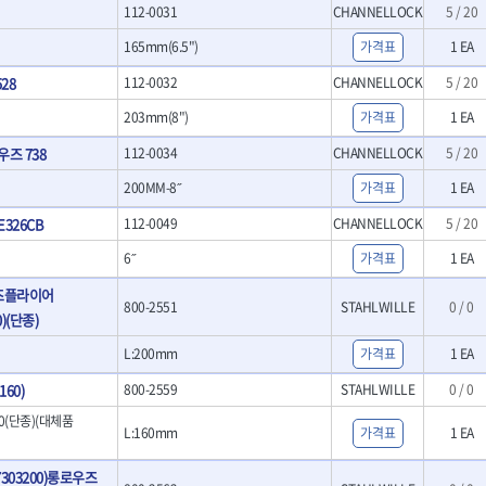
112-0031
CHANNELLOCK
5 / 20
- LED램프
O
TUOFU
TWOCHERRYS
기
- 스프레이건
- 예초기
리
VBW
- 작업용톱
VESSEL
165mm(6.5")
가격표
1 EA
- 라디에이터
치
- 송곳
WOODCRAFT
XCELITE
- 심지난로
28
112-0032
CHANNELLOCK
5 / 20
- 각끌
ZETA(PVC커터)
ZETA(라디에이터)
- 온수 히터
프커터
- 측정자
203mm(8")
가격표
1 EA
- 열선
ZONE KING
가드맨
- 클립
- 정온선
우즈 738
112-0034
CHANNELLOCK
5 / 20
나이텍스
대건
기세트
- 컴파스
- 콤프레셔
트
- 작업대
디월트 인버터 발전기
라이트 세이키
200MM-8˝
가격표
1 EA
- 물림쇠
바람돌이
백마
E326CB
112-0049
CHANNELLOCK
5 / 20
- 측정기
아임삭
에버그린
- 디지털습도측정기
6˝
가격표
1 EA
우주전열(겨울)
우주전열(여름)
- 지그그리퍼시스템
즈플라이어
- 치즐
조란
츠노다(TTC)
800-2551
STAHLWILLE
0 / 0
- 치즐세트
0)(단종)
협성
황금손
- 파팅툴
L:200mm
가격표
1 EA
- 터닝툴세트
- 할로윙툴
60)
800-2559
STAHLWILLE
0 / 0
- 캘리퍼
60(단종)(대체품
- 잭나이프
L:160mm
가격표
1 EA
- 스코프세트
7303200)롱로우즈
- 조각세트