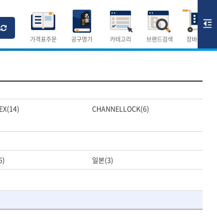
Ri
T
M
가격표주문
공구명가
카테고리
브랜드검색
장바구니
×
×
측정공구.절삭공구
EX(14)
CHANNELLOCK(6)
숫자
측정도구
- 자
- 줄자
- 컴퍼스
AURIOU
- 분도기
6)
일본(3)
CMO
- 수평기
DH신바람
- 테파게이지
- 레이저메타
ELIPSE
- 기타 측정도구
FLAG
- 검전테스터
HALDER