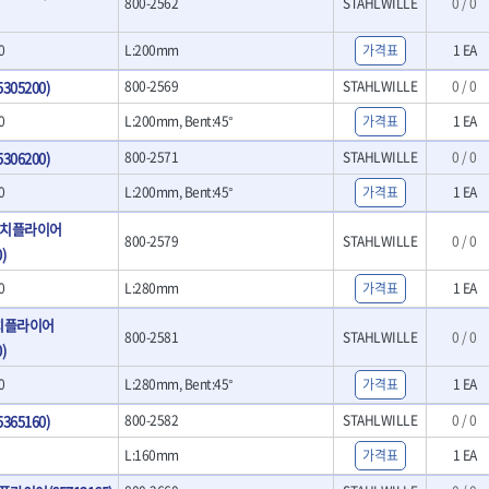
800-2562
STAHLWILLE
0 / 0
- 크래프트카버세트
- 말렛스위프
0
L:200mm
가격표
1 EA
- 목공용망치
05200)
800-2569
STAHLWILLE
0 / 0
대패
- 스크래퍼
0
L:200mm, Bent:45°
가격표
1 EA
- 핸드툴세트
06200)
800-2571
STAHLWILLE
0 / 0
- 다이아몬드휠
- 테이블쏘
0
L:200mm, Bent:45°
가격표
1 EA
- 원형톱날
- 샌딩디스크
리치플라이어
800-2579
STAHLWILLE
0 / 0
- 스크롤쏘날
)
- 숫돌
0
L:280mm
가격표
1 EA
- 다이아몬드숫돌
- 원형톱날/루터비트
치플라이어
800-2581
STAHLWILLE
0 / 0
- 루터비트
)
- 루터비트세트
0
L:280mm, Bent:45°
가격표
1 EA
- 직쏘날
- 디지털앵글파인더
65160)
800-2582
STAHLWILLE
0 / 0
- 띠톱날
L:160mm
가격표
1 EA
- 모종삽
- 갈퀴