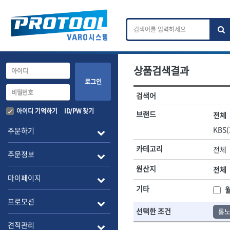
상품검색결과
카테고리 검색
브랜드 검색
로그인
검색어
전체
ㄱ
ㄴ
ㄷ
ㄹ
ㅁ
ㅂ
ㅅ
ㅇ
작업공구.종합공구
배관.전동.에
아이디 기억하기
ID/PW 찾기
브랜드
전체
A
B
C
D
E
F
G
H
I
J
소켓,렌치,드라이버
배관공구.장비
KBS(
주문하기
- 소켓
- 파이프렌치
전체
- 롱소켓
- 스트랩락파이
카테고리
전체
주문정보
- 세미롱소켓
- 파이프커터
1-DAY
ABC
- 엑스트라롱소켓
원산지
- 튜빙커터
전체
Benchcrafted
BHS(영창망치)
마이페이지
- 임팩소켓
- 리머
CMT
CP
기타
- 임팩세미롱소켓
- 밴더
DMT
- 임팩롱소켓
- 동파이프확관
EIGHT
프로모션
선택한 조건
- 유니버셜소켓
- 파이프나사산
롱
ENGINEER
EXPERT
- 별소켓
- 오스타세트
견적관리
FLEX
FLEXCUT