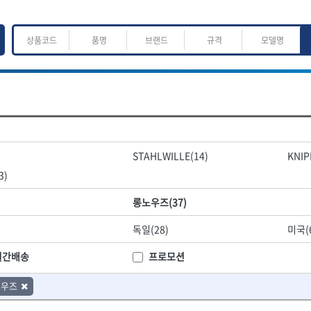
ㅈ
ㅊ
ㅋ
ㅌ
ㅍ
ㅎ
어.운반
산업.안전.웰딩.계절
목공공구.목공기계
STAHLWILLE(14)
KNIP
K
L
M
N
O
P
Q
R
S
T
U
V
W
X
Y
Z
산업, 생활용품
조각도.끌
3)
- 펜
- 평도
프핸들
- 나사고정제
- 아사도
롱노우즈(37)
- 배관밀봉제
- 환도
ACE POWER
Armor Tool, LLC
- 윤활방청제
- 심환도
독일(28)
미국(
BTK
CHANNELLOCK
- 선글라스, 고글
- 곡환도
CROWN
DEWIT
월간배송
프로모션
- 설치형가림막
- 삼각도
기
- 블로워
EISHIN
- 곡아사도
EKLIND
가공기
노우즈
- 전선릴
- 곡삼각도
FASTCAP
FISKARS
- 연장선
- 조각도
FORREST
GIANTLOK