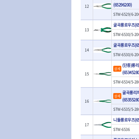
- 판금돌리
- 너트세터
(65296200)
- 샌더
12
- 스파크플러그플라이어
- 마그네틱너트세터
- 앵글그라인더
STW-6529/6-20
- 범핑망치
- 슬라이딩마그네틱너트세
- 컷쏘
- 픽업툴
터
굴곡롱로우즈(653
- 각도절단기
- 클립플라이어
- 비트아답타
13
- 플런지쏘
- 허브캡풀러
STW-6530/5-20
- 충전드릴용롱소켓
- 블로워
- 산소센서소켓
- 나비볼트소켓
굴곡롱로우즈(653
- 밴드쏘
- 클립리무버
- 스파크플러그소켓
14
- 원형톱
- 자석접시
STW-6530/6-20
- 비트소켓레일세트
- 해머드릴
- 작업용등받이
- 임팩비트소켓
- 임팩드라이버
(단종)롱
- 자동차전용공구
상세
- 조인트
- 로터리해머
(65345280
- 타이어레버
15
- 세미롱임팩소켓
- 라쳇렌치
- 스크래퍼
- 라쳇헤드
STW-6534/5-28
- 전동가위
- 후크드라이버
- 임팩아답타
- 직쏘
굴곡롱리
- 너트그립소켓
- 비트홀다
상세
- 멀티커터
(65355280
16
- 볼L렌치세트
임팩휠너트소켓
- 광택기
- L렌치세트
- 임팩휠너트소켓
STW-6535/5-28
- 앵글그라인더
- 볼L렌치
- 샌딩머신
니들롱로우즈(653
- L렌치
- 밴드쏘
17
- 별렌치세트
STW-6536
- 콤보세트
- 별렌치
- 충전광택기