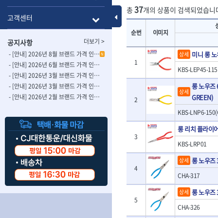
- 롱별소켓
- 파이프가공기
37
총
개의 상품이 검색되었습니
HAZET
HIOKI
- 임팩별소켓
- 바이스
Toggle Menu
고객센터
ISOTOOL
JOKARI
- 임팩롱별소켓
- 파이프스탠드
순번
이미지
- 비트소켓
- 파이프바이스
KBS
KHEIRON
더보기 >
공지사항
- 육각비트소켓
- 유압전선압착
KOMELON
KTC
- 임팩육각비트소켓
- 듀잇밴더
- [안내] 2026년 8월 브랜드 가격 인상 사전 안내의 건
미니 롱 노우
상세
N
LIENIELSEN
LOCTITE
1
- 별비트소켓
- 마이크로드레
- [안내] 2026년 6월 브랜드 가격 인상 사전 안내의 건
KBS-LEP45-115
MAFELL
MARTOR
- XZN비트소켓
- 마이크로릴
- [안내] 2026년 3월 브랜드 가격 인상 사전 안내의 건-2
- 임팩육각비트
- 시스네이크컴
MORSE
NANIWA
롱 노우즈 6
- [안내] 2026년 3월 브랜드 가격 인상 사전 안내의 건
상세
- 임팩비트
- 시스네이크미
- [안내] 2026년 2월 브랜드 가격 인상 사전 안내의 건
GREEN)
OSEIN
PB
2
- 임팩비트홀더
- 시스네이크
PROXXON
RICHMOND
KBS-LNP6-150(
- 유니버셜조인트
- 배관검사용모
ROTHENBERGER
RUBI
- 아답타
- 내시경카메라
롱 리치 플라이어 
- 연결대
- 라인송신기
SCANGRIP
Scanprobe
3
KBS-LRP01
- 임팩연결대
- 탐지용수신기
자동차공구.장비
SICE
SKIL
- 볼연결대
- 콤비네이션청
롱 노우즈 
상세
STAHLWILLE
STANZANI
- 볼연결대세트
- 수동스피너
4
자동차용장비
THETA -직판오일등
THETA-공구함
CHA-317
- 라쳇핸들
- 프렉스샤프트
- 타이어탈착기
- 퀵릴리스라쳇핸들
- 액세서리
THETA-몽키
THETA-소켓비
- 타이어휠발란스
롱 노우즈 
상세
- 플렉시블라쳇핸들
- 전동드럼머신
THETA-자석소켓
THETA-전동악
5
- 판금작기세트
- 단축라쳇핸들
- 스프링청소기
CHA-326
- 리프트
THETA-헤라
THOMAS FLIN
- 라쳇아답터
- 고압파이프세