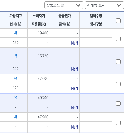
토크렌치
IRWIN
- 토크렌치바디
KAWASA
가용재고
소비자가
공급단가
입력수량
- 토크렌치
KOKEN
- 디지탈토크렌치
납기(일)
적용률(%)
금액(원)
행사구분
- 토크렌치라쳇헤드
LENOX(수입)
유
19,400
-
- 토크렌치스패너헤드
MACHAN
- 토크렌치링헤드
120
-
NaN
MEGA
- 토크아답타
OLSON
- 크로우풋
유
15,720
-
- 토크테스터기
PICARD
- 비디오스코프
ROTARY LIFT
120
-
NaN
- 토크드라이버핸들
S.Djarv Hantverk AB
- 토크드라이버세트
유
37,600
-
SHOPVAC
- 토크드라이버
120
-
NaN
- 토크드라이버블레이드
SPARTAN
- 다이얼토크렌치
유
49,200
-
TENGU
- 토크멀티플라이어
THETA-망치
-
-
NaN
- 토크렌치비트홀다헤드
THETA-자동몽키
- 가방/케이스
유
47,900
-
THETA-핸드카트
절삭공구
-
-
NaN
TORMEK
- 홀쏘날