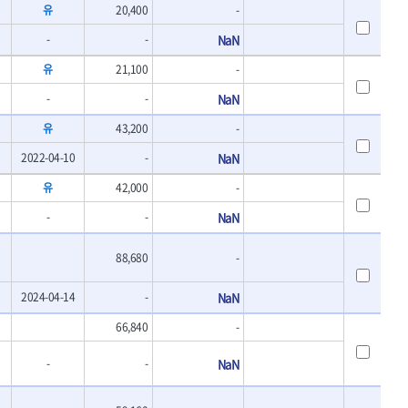
유
20,400
-
- 바이메탈홀쏘날
UVEX
- 하이스드릴
WALTER
-
-
NaN
- 하이스코발트드릴
XPROTOOL-기어렌치
- 드릴세트
유
21,100
-
ZETA(비트셋트)
- 아바
-
-
NaN
- 반대탭
게링 HSS
- 톱날
유
43,200
-
대건케이블
- 절단석
맘모스
2022-04-10
-
NaN
- 원형톱날
벡스
유
42,000
-
에코파워팩
-
-
NaN
이젠
콰이어트존
88,680
-
2024-04-14
-
NaN
66,840
-
-
-
NaN