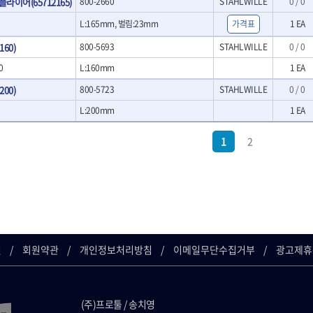
이어(65712165)
800-2660
STAHLWILLE
0 / 0
- 호미
- 스포크
L:165mm, 벌림:23mm
가격표
1 EA
- 파종기
60)
800-5693
STAHLWILLE
0 / 0
- 홈클리너
- 제초기
0
L:160mm
1 EA
- 삽
00)
800-5723
STAHLWILLE
0 / 0
- 괭이
켓
L:200mm
1 EA
- 통나무쪼개기
켓
- 전동대패
- 가든툴세트
1
2
연마기계
- 습식그라인더
소켓
- 건식그라인더
- 연마지그
- 연마숫돌
- 기타 악세사리
길
회원약관
개인정보처리방침
이메일무단수집거부
광고제휴
목공기계
- 루터, 루터테이블
- 샌더폴리셔
기타목공구
(주)프로툴 / 송치영