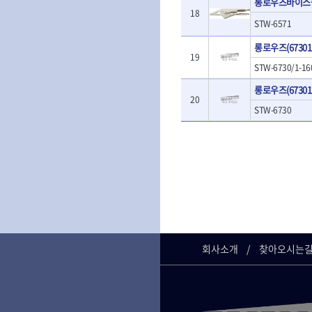
롱로우즈바이스플라
- T렌치
- 로터리해머
18
- T렌치세트
- 배터리
STW-6571
- 접렌치
- 충전기
롱로우즈(673011
- 접별렌치
- 청소기
19
- T별렌치세트
- 오토해머
STW-6730/1-16
- 깃발형별렌치
전동악세서리
롱로우즈(673012
- 너트T렌치
20
- 충전드릴용소
- 별T렌치
STW-6730
- 전동비트롱소
- 소켓비트세트
- 드릴비트
- 공구세트
- 비트세트
- 드라이버세트
- 드릴척
- 렌치세트
- 육각비트
- 육각드라이버
- 퀵릴리스비트
- 드라이버
- 전동비트소켓
- 타격드라이버
- 롱자석소켓
- 양용드라이버
- 소켓아답타
- 너트드라이버
- 악세서리
회사소개
찾아오시는
- 별드라이버
- 청소기
- 일자드라이버
- 컷쏘날
- 십자드라이버
- 원형톱날
- 포지드라이버
- 라운드너트드라이버
에어공구