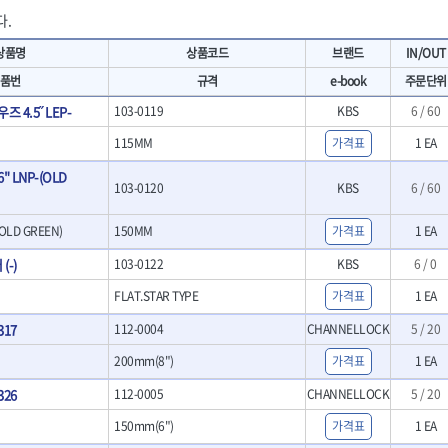
- 마카
- 대형평도
다.
HIT
IR
- 매직
- 조각도세트
KAKURI
Katimax
- 작업등
- D형조각도
상품명
상품코드
브랜드
IN/OUT
- 케이블타이
- 카빙나이프
KLEIN
KNIPEX
품번
규격
e-book
주문단위
기
- 스피커
- 나이프
KUKEN
LENOX(사입)
- 스코프
즈 4.5˝ LEP-
103-0119
KBS
6 / 60
안전용품
LOGOSOL(AGMA)
LONCIN
인
- 손도끼
- 안전안경
115MM
가격표
1 EA
MAYHEW
MCC
- 목공용끌
- 안전고글
팩
- 목공용끌세트
" LNP-(OLD
NICHOLSON
Norton
- 방진마스크
103-0120
KBS
6 / 60
니릴
- 나무상자케이스
- 방독마스크
PFEIL
PICA
- 버니셔
- 보호복
RIDGID
ROBERTSORBY
OLD GREEN)
150MM
가격표
1 EA
니터
- 끌
- 장갑
RUKO
RYOBI
- 가우지
(-)
- 낙하방지코드
103-0122
KBS
6 / 0
- 조각칼
SENCI
SHINANO
- 무릎 보호대
FLAT.STAR TYPE
가격표
1 EA
- 끌세트
SMOOS
SOURCE
전기.계절상품
소기
- 대패
317
112-0004
CHANNELLOCK
5 / 20
SWANSON
TEFENPLAST
- 열풍기
- 톱
- 히터
THETA-드라이버
THETA-랜턴
200mm(8")
가격표
1 EA
- 대패날
- 충전식분무기
- 미니터닝세트
트
THETA-스패너
THETA-운반구
326
112-0005
CHANNELLOCK
5 / 20
- 선풍기
- 포스너비트
세서리
THETA-측정
THETA-커터,가위
- 용접기
- 악세사리
150mm(6")
가격표
1 EA
N
TOP
TOPTUL
- LED충전식작업등
척기
- 클로스샌딩롤