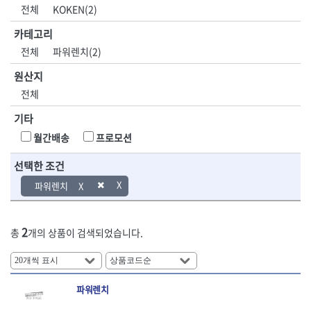
DH신바람
DMT
전체
KOKEN(2)
- 육각비트소켓
- 유압전선압착기
산업.안전.웰딩.
목공공구.목공
EIGHT
EISHIN
- 임팩육각비트소켓
- 듀잇밴더
계절
기계
카테고리
EKLIND
ELIPSE
- 별비트소켓
- 마이크로드레인
전체
파워렌치(2)
ENGINEER
EXPERT
- XZN비트소켓
- 마이크로릴
산업, 생활용품
조각도.끌
FASTCAP
FISKARS
- 임팩육각비트
- 시스네이크컴팩
원산지
- 펜
- 평도
- 임팩비트
- 시스네이크미니릴
FLAG
FLEX
- 나사고정제
- 아사도
전체
- 임팩비트홀더
- 시스네이크
FLEXCUT
FORREST
- 배관밀봉제
- 환도
- 유니버셜조인트
- 배관검사용모니터
기타
GIANTLOK
HALDER
- 윤활방청제
- 심환도
- 아답타
- 내시경카메라
- 선글라스, 고글
- 곡환도
HAZET
HIOKI
월간배송
프로모션
- 연결대
- 라인송신기
- 설치형가림막
- 삼각도
HIT
IR
- 임팩연결대
- 탐지용수신기
- 블로워
- 곡아사도
선택한 조건
IRWIN
ISOTOOL
- 볼연결대
- 콤비네이션청소기
- 전선릴
- 곡삼각도
JOKARI
KAKURI
파워렌치
- 볼연결대세트
- 수동스피너
- 연장선
- 조각도
- 라쳇핸들
- 프렉스샤프트
Katimax
KAWASA
- 마카
- 대형평도
- 퀵릴리스라쳇핸들
- 액세서리
KBS
KHEIRON
- 매직
- 조각도세트
- 플렉시블라쳇핸들
- 전동드럼머신
2
총
개의 상품이 검색되었습니다.
KLEIN
KNIPEX
- 작업등
- D형조각도
- 단축라쳇핸들
- 스프링청소기
- 케이블타이
- 카빙나이프
KOKEN
KOMELON
- 라쳇아답터
- 고압파이프세척기
- 스피커
- 나이프
측정공구.절삭
자동차공구.장
KTC
KUKEN
- 수동복스대
- 건/습식 청소기
- 스코프
공구
비
안전용품
LENOX(사입)
LENOX(수입)
- 스핀드라이버
- 청소기악세서리
파워렌치
- 손도끼
- 안전안경
LIENIELSEN
LOCTITE
- 소켓레일세트
- 체인파이프렌치
- 목공용끌