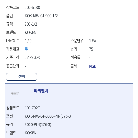
- 안전고글
측정도구
자동차용장비
- 롱소켓레일세트
- 동파이프커터
LOGOSOL(AGMA)
LONCIN
- 목공용끌세트
100-6188
- 방진마스크
- 자
- 타이어탈착기
- 육각비트소켓레일세트
- 플라스틱파이프커터
MACHAN
MAFELL
- 나무상자케이스
- 방독마스크
- 줄자
- 타이어휠발란스
- 소켓세트
- 디버러
KOK-MW-04-900-1/2
MARTOR
MAYHEW
- 버니셔
- 보호복
- 컴퍼스
- 판금작기세트
- 스터드풀러
- 동파이프확관기세트
900-1/2˝
- 끌
MCC
MEGA
- 장갑
- 분도기
- 리프트
- 너트트위스터
- 전동오스타세트
- 가우지
KOKEN
MORSE
NANIWA
- 낙하방지코드
- 수평기
- 판금계측자
- 볼트트위스터
- 배관내시경
- 조각칼
- 무릎 보호대
NICHOLSON
Norton
- 테파게이지
- 핸드훅크
1 / 0
1 EA
- 탭홀더
- 배관청소기
- 끌세트
- 레이저메타
- 엔진홀드
OLSON
OSEIN
- 다이홀더
- 하수구청소기
전기.계절상품
유
75
- 대패
- 기타 측정도구
- 코끼리잭
- T형소켓렌치
- 오거
PB
PFEIL
- 열풍기
- 톱
1,489,380
-
- 검전테스터
- 가래지잭
- 옵셋라쳇렌치
- 커터
- 히터
PICA
PICARD
- 대패날
-
NaN
- 라쳇렌치세트
- 스프링헤드
- 충전식분무기
토크렌치
자동차용공구
PROXXON
RICHMOND
- 미니터닝세트
- 임팩드라이버
- PVC커터
- 선풍기
- 토크렌치바디
- 플레어너트소켓
선택
- 포스너비트
RIDGID
ROBERTSORBY
- 임팩드라이버세트
- 기타 악세사리
- 용접기
- 토크렌치
- 인젝터스페셜소켓
- 악세사리
ROTARY LIFT
ROTHENBERGER
- 비트라쳇핸들
- 콤프레샤
- LED충전식작업등
- 디지탈토크렌치
- 드레인플러그소켓
- 클로스샌딩롤
파워렌치
RUBI
RUKO
- 비트
- LED램프
- 토크렌치라쳇헤드
- 벨트텐션풀리렌치
전동.충전공구
- 스프레이건
RYOBI
S.Djarv Hantverk AB
- 파워비트
- 예초기
- 토크렌치스패너헤드
- 리무버
- 드릴
- 작업용톱
- 양용드라이버비트
SCANGRIP
Scanprobe
- 라디에이터
- 토크렌치링헤드
- 드래그링크소켓
100-7927
- 드라이버
- 송곳
- 파워비트세트
- 심지난로
- 토크아답타
SENCI
SHINANO
- 록너트버스터
- 임팩렌치
- 각끌
KOK-MW-04-3000-PIN(176-3)
- 너트세터
- 온수 히터
- 크로우풋
- 토션바
SHOPVAC
SICE
- 샌더
- 측정자
3000-PIN(176-3)
- 마그네틱너트세터
- 열선
- 토크테스터기
- 임팩뒤바퀴휠너트소켓
- 앵글그라인더
- 클립
SKIL
SMOOS
- 슬라이딩마그네틱너트
- 정온선
KOKEN
- 비디오스코프
- 반사경
- 컷쏘
- 컴파스
SOURCE
SPARTAN