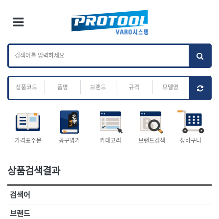
×
Ri
×
Toggle Menu
카테고리 검색
브랜드 검색
To
작업공구.종합
배관.전동.에어.
가나다
ABC
M
공구
운반
전체
ㄱ
ㄴ
ㄷ
ㄹ
ㅁ
ㅂ
ㅅ
ㅇ
ㅈ
소켓,렌치,드라이버
배관공구.장비
ㅊ
ㅋ
ㅌ
ㅍ
ㅎ
- 소켓
- 파이프렌치
- 롱소켓
- 스트랩락파이프핸들
- 세미롱소켓
- 파이프커터
전체
- 엑스트라롱소켓
- 튜빙커터
- 임팩소켓
- 리머
1-DAY
ABC
가격표주문
공구명가
카테고리
브랜드검색
장바구니
- 임팩세미롱소켓
- 밴더
ACE POWER
Armor Tool, LLC
- 임팩롱소켓
- 동파이프확관기
AURIOU
Benchcrafted
- 유니버셜소켓
- 파이프나사산가공기
상품검색결과
BHS(영창망치)
BTK
- 별소켓
- 오스타세트
CHANNELLOCK
CMO
- 롱별소켓
- 파이프가공기
검색어
- 임팩별소켓
- 바이스
CMT
CP
- 임팩롱별소켓
- 파이프스탠드
CROWN
DEWIT
브랜드
- 비트소켓
- 파이프바이스