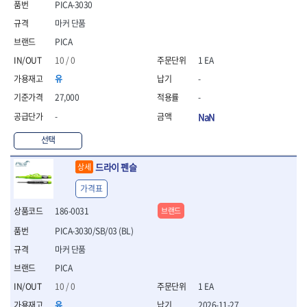
PICA-3030
- 니퍼 외
마커 단품
- 바이스플라이어
- 옵셋렌치
PICA
- 공구함세트
10 / 0
1 EA
- 콤비네이션렌치
유
-
- 양구스패너
- 라쳇콤비네이션렌치
27,000
-
- 라쳇옵셋렌치
-
NaN
- 콤비네이션렌치세트
선택
- 플레어너트렌치
- 양구스패너세트
드라이 펜슬
상세
- 옵셋렌치세트
- 라쳇콤비네이션렌치세
가격표
트
186-0031
브랜드
- 몽키스패너
- 라쳇콤비네이션세트
PICA-3030/SB/03 (BL)
- 라쳇렌치
마커 단품
- 함마렌치
PICA
- 멀티플라이어
- 미니라쳇세트
10 / 0
1 EA
- 기타
유
2026-11-27