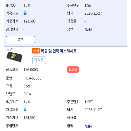
세터
- 콤프레셔
- 토크드라이버핸들
- 오일휠타소켓
- 각도절단기
- 작업대
STAHLWILLE
STANZANI
1 / 0
1 SET
- 비트아답타
- 토크드라이버세트
- 레버바
- 플런지쏘
- 물림쇠
SWANSON
TEFENPLAST
- 충전드릴용롱소켓
유
2026-11-27
- 토크드라이버
- 호스클램프플라이어
- 블로워
- 측정기
- 나비볼트소켓
TENGU
THETA -직판오일등
- 토크드라이버블레이드
- 피스톤링컴프레셔
- 밴드쏘
123,600
-
- 디지털습도측정기
- 스파크플러그소켓
- 다이얼토크렌치
THETA-공구함
THETA-드라이버
- 드로우핸들
- 원형톱
- 지그그리퍼시스템
-
NaN
- 비트소켓레일세트
- 토크멀티플라이어
- 판금돌리
THETA-랜턴
THETA-망치
- 해머드릴
- 치즐
- 임팩비트소켓
- 토크렌치비트홀다헤드
- 스파크플러그플라이어
선택
- 임팩드라이버
- 치즐세트
THETA-몽키
THETA-소켓비트
- 조인트
- 가방/케이스
- 범핑망치
- 로터리해머
- 파팅툴
THETA-스패너
THETA-운반구
- 세미롱임팩소켓
- 픽업툴
목공 및 건축 마스터세트
상세
- 라쳇렌치
- 터닝툴세트
절삭공구
THETA-자동몽키
THETA-자석소켓
- 라쳇헤드
- 클립플라이어
- 전동가위
- 할로윙툴
- 홀쏘날
가격표
THETA-전동악세서리
THETA-측정
- 임팩아답타
- 허브캡풀러
- 직쏘
- 캘리퍼
- 바이메탈홀쏘날
- 비트홀다
THETA-커터,가위
THETA-핸드카트
- 산소센서소켓
186-0003
브랜드
- 멀티커터
- 잭나이프
- 하이스드릴
- 볼L렌치세트
THETA-헤라
THOMAS FLINN
- 클립리무버
- 광택기
- 스코프세트
- 하이스코발트드릴
PICA-55030
- L렌치세트
- 자석접시
TOP
TOPTUL
- 앵글그라인더
- 조각세트
- 드릴세트
5pcs
- 볼L렌치
- 작업용등받이
- 샌딩머신
- 크래프트카버세트
TORMEK
TRACER
- 아바
- L렌치
- 자동차전용공구
PICA
- 밴드쏘
- 말렛스위프
- 반대탭
TSUNESABURO
TUOFU
- 별렌치세트
- 타이어레버
- 콤보세트
- 목공용망치
1 / 0
1 SET
- 톱날
TWOCHERRYS
UVEX
- 별렌치
- 스크래퍼
- 충전광택기
- 절단석
대패
유
2026-11-27
VALLORBE
VAUGHAN
- T렌치
- 후크드라이버
- 로터리해머
- 원형톱날
- 스크래퍼
- T렌치세트
VBW
VESSEL
154,500
-
- 너트그립소켓
- 배터리
- 핸드툴세트
- 접렌치
WALTER
WERA
- 충전기
-
NaN
임팩휠너트소켓
- 다이아몬드휠
- 접별렌치