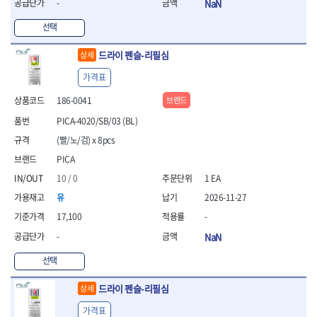
-
NaN
선택
드라이 펜슬-리필심
상세
가격표
186-0041
브랜드
PICA-4020/SB/03 (BL)
(빨/노/검) x 8pcs
PICA
10 / 0
1 EA
유
2026-11-27
17,100
-
-
NaN
선택
드라이 펜슬-리필심
상세
가격표