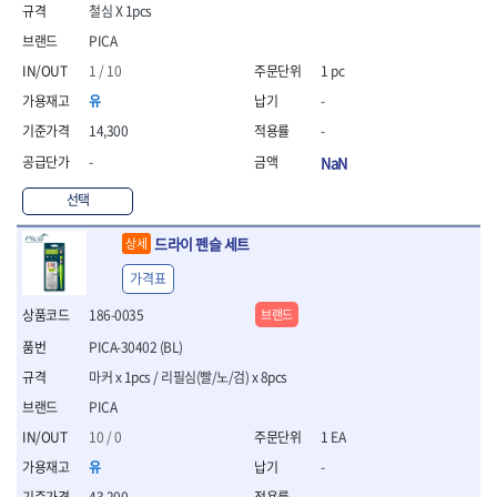
- 절연펜치
철심 X 1pcs
- 절연니퍼
PICA
- 절연가위
1 / 10
1 pc
- 절연비트
- 절연드라이버교체날
유
-
- 절연공구세트
14,300
-
- 절연라쳇렌치
-
NaN
- 절연라쳇렌치세트
- 절연볼트커터
선택
- 절연아답타
- 절연펀치
드라이 펜슬 세트
상세
- 기타
가격표
- 방폭연결대
- 방폭옵셋렌치
186-0035
브랜드
- 방폭니퍼
PICA-30402 (BL)
- 방폭펜치
- 방폭플라이어
마커 x 1pcs / 리필심(빨/노/검) x 8pcs
- 방폭가위
PICA
- 방폭렌치
10 / 0
1 EA
- 방폭스패너
유
-
- 방폭비트소켓
- 방폭아답타
43,200
-