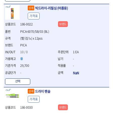
- 십자비트
빅드라이-리필심 (여름용)
상세
- 임팩별비트소켓
- 임팩XZN비트소켓
가격표
- 십자비트소켓
186-0022
브랜드
- 일자비트소켓
- XZN비트
PICA-6070/SB/03 (BL)
- 임팩XZN비트
(빨/검/노) x 12pcs
- 라쳇핸들세트
PICA
- 사각비트
- 토크드라이버
10 / 0
1 EA
- 포지비트소켓
유
-
- 임팩포지비트소켓
29,700
-
플라이어,몽키,스패너
-
NaN
- 뻰치
- 편구스패너
선택
- 플라이어
- 니퍼
드라이 펜슬
상세
- 롱노우즈
가격표
- 스냅링플라이어
- 그룹조인트플라이어
186-0030
브랜드
- 케이블커터