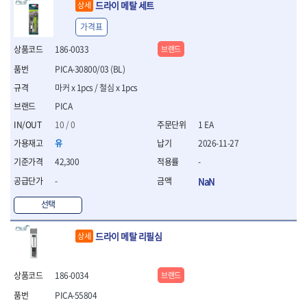
드라이 메탈 세트
- 절연전공칼
상세
- 절연안전모
가격표
- 절연매트
- 방폭소켓
186-0033
브랜드
- 방폭라쳇핸들
PICA-30800/03 (BL)
- 방폭콤비네이션렌치
마커 x 1pcs / 철심 x 1pcs
- 방폭함마스패너
PICA
- 절연일자드라이버
- 절연별드라이버
10 / 0
1 EA
- 절연드라이버세트
유
2026-11-27
- 스트리퍼
42,300
-
- 라쳇케이블커터
- 자동스트리퍼
-
NaN
- 케이블스트리퍼
선택
- 압착기
- 핀셋
- 절연공구세트
드라이 메탈 리필심
상세
- 절연비트홀다
- 절연비트홀다드라이버
186-0034
브랜드
- 방폭망치
- 절연L렌치
PICA-55804