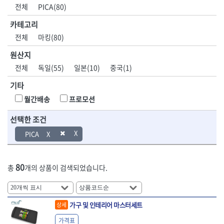
DH신바람
DMT
전체
PICA(80)
- 육각비트소켓
- 유압전선압착기
산업.안전.웰딩.
목공공구.목공
EIGHT
EISHIN
- 임팩육각비트소켓
- 듀잇밴더
계절
기계
카테고리
EKLIND
ELIPSE
- 별비트소켓
- 마이크로드레인
전체
마킹(80)
ENGINEER
EXPERT
- XZN비트소켓
- 마이크로릴
산업, 생활용품
조각도.끌
FASTCAP
FISKARS
- 임팩육각비트
- 시스네이크컴팩
원산지
- 펜
- 평도
- 임팩비트
- 시스네이크미니릴
FLAG
FLEX
- 나사고정제
- 아사도
전체
독일(55)
일본(10)
중국(1)
- 임팩비트홀더
- 시스네이크
FLEXCUT
FORREST
- 배관밀봉제
- 환도
- 유니버셜조인트
- 배관검사용모니터
기타
GIANTLOK
HALDER
- 윤활방청제
- 심환도
- 아답타
- 내시경카메라
- 선글라스, 고글
- 곡환도
HAZET
HIOKI
월간배송
프로모션
- 연결대
- 라인송신기
- 설치형가림막
- 삼각도
HIT
IR
- 임팩연결대
- 탐지용수신기
- 블로워
- 곡아사도
선택한 조건
IRWIN
ISOTOOL
- 볼연결대
- 콤비네이션청소기
- 전선릴
- 곡삼각도
JOKARI
KAKURI
PICA
- 볼연결대세트
- 수동스피너
- 연장선
- 조각도
- 라쳇핸들
- 프렉스샤프트
Katimax
KAWASA
- 마카
- 대형평도
- 퀵릴리스라쳇핸들
- 액세서리
KBS
KHEIRON
- 매직
- 조각도세트
- 플렉시블라쳇핸들
- 전동드럼머신
80
총
개의 상품이 검색되었습니다.
KLEIN
KNIPEX
- 작업등
- D형조각도
- 단축라쳇핸들
- 스프링청소기
- 케이블타이
- 카빙나이프
KOKEN
KOMELON
- 라쳇아답터
- 고압파이프세척기
- 스피커
- 나이프
측정공구.절삭
자동차공구.장
KTC
KUKEN
- 수동복스대
- 건/습식 청소기
- 스코프
공구
비
안전용품
LENOX(사입)
LENOX(수입)
가구 및 인테리어 마스터세트
상세
- 스핀드라이버
- 청소기악세서리
- 손도끼
- 안전안경
LIENIELSEN
LOCTITE
- 소켓레일세트
- 체인파이프렌치
가격표
- 목공용끌