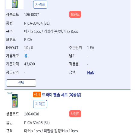
- 평치즐
가격표
- 핀펀치세트
186-0037
브랜드
- 펀치
PICA-30404 (BL)
- 펀치세트
- 톱대
마커 x 1pcs / 리필심(녹/흰/파) x 8pcs
- 용접용품
PICA
- 빠루
10 / 0
1 EA
- 철공끌
유
-
원예.사무용품
- 커터칼
43,600
-
- 전지가위
-
NaN
- 정글칼
선택
- 전정톱
- 접톱
드라이 펜슬 세트 (목공용)
상세
- 목공톱
- 고지톱
가격표
- 다목적가위
186-0038
브랜드
- 안전커터칼
- 휠메저
PICA-30405 (BL)
- 마킹
마커 x 1pcs / 리필심(검정/H) x 10pcs