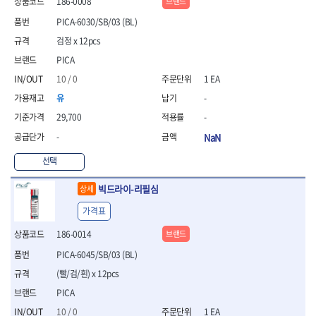
186-0008
브랜드
- 통나무쪼개기
- 날교환드라이버세트
- 에어오비탈센더
이젠
이홈
- 전동대패
- 드라이버핸들
- 에어드라이버
PICA-6030/SB/03 (BL)
일레드
조란
- 가든툴세트
- 비트세트
- 에어다이그라인더
츠노다(TTC)
콰이어트존
검정 x 12pcs
- 비트홀다드라이버
- 에어멀티샌더
연마기계
타이거(TIGER)
플렉스-절단석
PICA
- 비트홀다드라이버세트
- 에어앵글그라인더
- 습식그라인더
협성
황금손
10 / 0
1 EA
- 드라이버블레이드
- 에어리베터기
- 건식그라인더
- 비트드라이버
- 타이어압력게이지
- 연마지그
유
-
- 별비트
- 에어밸트샌더
- 연마숫돌
29,700
-
- 육각비트
- 에어원형샌더
- 기타 악세사리
-
NaN
- 검전드라이버
- 에어폴리셔
목공기계
- 육각T렌치
- 에어톱
- 루터, 루터테이블
선택
- 전동비트홀다
- 에어펀치
- 샌더폴리셔
- 드라이버비트세트
- 에어스프레이건
빅드라이-리필심
상세
기타목공구
- 옵셋드라이버
- 에어원터치카플러
- 클램프
가격표
- 스크래퍼드라이버
- 에어건
- 시계드라이버
운반기기
186-0014
브랜드
- 정밀드라이버
- 데크트럭
PICA-6045/SB/03 (BL)
- 기어렌치
- 핸드카트
- 육각복스드라이버
(빨/검/흰) x 12pcs
- 운반대차
- 스크류드라이버
- 운반가방
PICA
- 툴첵플러스
10 / 0
1 EA