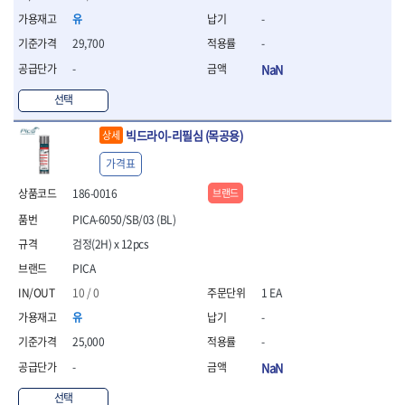
- 조절식렌치
유
-
- 볼트세터
- 너트드라이버
29,700
-
- 자화기
-
NaN
- 레이저팁 드라이버
- 라쳇렌치
선택
- 임팩엑스트라롱소켓
- 파워렌치
빅드라이-리필심 (목공용)
상세
- 드릴척아답타
가격표
- 조인트플러그소켓
- 옵셋렌치
186-0016
브랜드
- 파워렌치
PICA-6050/SB/03 (BL)
- 소켓홀더
검정(2H) x 12pcs
- 클라이밍비트
- 토크아답타
PICA
- 비트소켓세트
10 / 0
1 EA
- 포지비트
유
-
- 일자비트
25,000
-
- 임팩별비트
- 임팩일자비트
-
NaN
- 임팩포지비트
선택
- 임팩십자비트