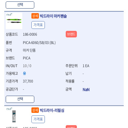
WIHA
WOODCRAFT
- 청소기
- 임팩휠너트소켓
- 테이블쏘
- T별렌치세트
선택
- 오토해머
XCELITE
XPROTOOL-기어렌치
- 원형톱날
- 깃발형별렌치
ZETA
ZETA(LED)
전동악세서리
- 샌딩디스크
빅드라이 마커펜슬
상세
- 너트T렌치
- 충전드릴용소켓
ZETA(PVC커터)
ZETA(라디에이터)
- 스크롤쏘날
- 별T렌치
가격표
- 전동비트롱소켓
- 숫돌
ZETA(비트셋트)
ZETA(자화기)
- 소켓비트세트
- 드릴비트
- 다이아몬드숫돌
186-0006
브랜드
- 공구세트
ZETA(커터)
ZONE KING
- 비트세트
- 원형톱날/루터비트
- 드라이버세트
가드맨
게링 HSS
PICA-6060/SB/03 (BL)
- 드릴척
- 루터비트
- 렌치세트
게링 HSS-CO
나노원
마커 단품
- 육각비트
- 루터비트세트
- 육각드라이버
나이텍스
대건
- 퀵릴리스비트소켓
- 직쏘날
PICA
- 드라이버
대건케이블
동해
- 전동비트소켓
- 디지털앵글파인더
- 타격드라이버
10 / 0
1 EA
- 롱자석소켓
디월트
디월트 인버터 발전기
- 띠톱날
- 양용드라이버
유
-
- 소켓아답타
- 모종삽
라이트 세이키
맘모스
- 너트드라이버
- 악세서리
- 갈퀴
37,700
-
- 별드라이버
멜텍
미주산업
- 청소기
- 호미
- 일자드라이버
-
NaN
바람돌이
백마
- 컷쏘날
- 스포크
- 십자드라이버
벡스
북성
- 원형톱날
선택
- 파종기
- 포지드라이버
스팀코리아
아임삭
- 홈클리너
- 라운드너트드라이버
에어공구
에버그린
에코파워팩
빅드라이-리필심
상세
- 제초기
- 양용드라이버핸들
- 에어라쳇렌치
에코플로우
엠파이어
- 삽
- 포켓양용드라이버
- 에어임팩렌치
가격표
- 괭이
우주전열(겨울)
우주전열(여름)
- 드라이버날
- 에어드릴