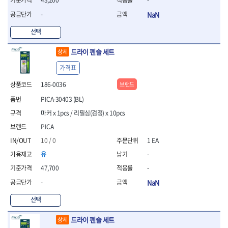
- 방폭T렌치
-
NaN
- 방폭드라이버
- 방폭펀치
선택
- 절연포지비트소켓
드라이 펜슬 세트
상세
철공공구
- 볼트커터
가격표
- 핸드볼트커터
186-0036
브랜드
- 항공가위
- 클램프
PICA-30403 (BL)
- 망치
마커 x 1pcs / 리필심(검정) x 10pcs
- 빠루망치
PICA
- 볼핀망치
- 함마망치
10 / 0
1 EA
- 도끼
유
-
- 망치헤드
47,700
-
- 판금망치
-
NaN
- 나일론무반동망치
- 플라스틱망치
선택
- 고무망치
- 핀펀치
드라이 펜슬 세트
상세
- 센타펀치