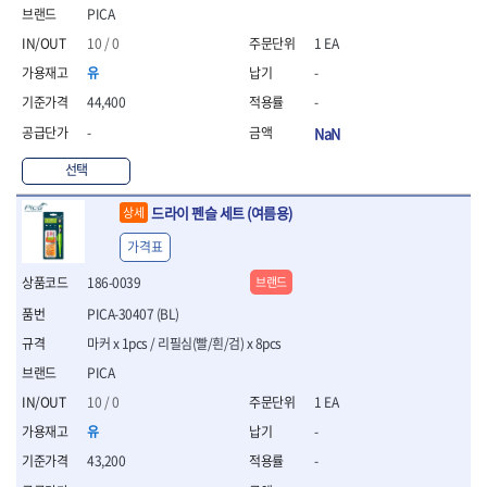
연마용품
PICA
- 조줄
10 / 0
1 EA
- 철공용줄
- 목공용줄
유
-
- 조줄세트
44,400
-
- 판금줄홀더
-
NaN
- 줄
공구함.공구집
선택
- 공구함
드라이 펜슬 세트 (여름용)
상세
- 탑체스터
- 플라스틱이동공구함
가격표
- 공구통
186-0039
브랜드
- 기타공구
- 공구가방
PICA-30407 (BL)
기타 작업공구
마커 x 1pcs / 리필심(빨/흰/검) x 8pcs
- 헤라
PICA
- 케이스
10 / 0
1 EA
- 수리키트
- 고정링/링
유
-
- 핀
43,200
-