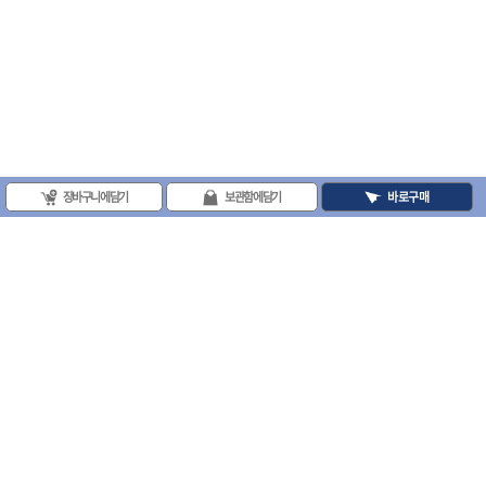
장바구니에 담기
보관함에 담기
바로구매
(주)프로툴 / 송치영
사업자등록번호 : 202-81-42885 통신판매업신고번호 : 제 2008-서울금천-0251호
(주)프로툴 서울특별시 시흥대로 481 (독산동) 프로툴빌딩
2021 VARO - ALL RIGHTS RESERVED. ( 사전 동의 없이 VARO 사이트의 일체 정
보, 컨텐츠 및 UI등을 무단 사용할 수 없습니다. )