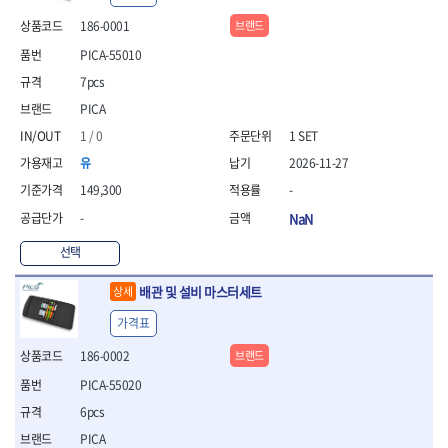
- 안전고글
측정도구
자동차용장비
- 롱소켓레일세트
- 동파이프커터
LOGOSOL(AGMA)
LONCIN
- 목공용끌세트
- 방진마스크
186-0001
브랜드
- 자
- 타이어탈착기
- 육각비트소켓레일세트
- 플라스틱파이프커터
MACHAN
MAFELL
- 나무상자케이스
- 방독마스크
- 줄자
- 타이어휠발란스
- 소켓세트
- 디버러
PICA-55010
MARTOR
MAYHEW
- 버니셔
- 보호복
- 컴퍼스
- 판금작기세트
- 스터드풀러
- 동파이프확관기세트
- 끌
MCC
MEGA
7pcs
- 장갑
- 분도기
- 리프트
- 너트트위스터
- 전동오스타세트
- 가우지
MORSE
NANIWA
- 낙하방지코드
PICA
- 수평기
- 판금계측자
- 볼트트위스터
- 배관내시경
- 조각칼
- 무릎 보호대
NICHOLSON
Norton
- 테파게이지
- 핸드훅크
- 탭홀더
- 배관청소기
1 / 0
1 SET
- 끌세트
- 레이저메타
- 엔진홀드
OLSON
OSEIN
- 다이홀더
- 하수구청소기
전기.계절상품
유
2026-11-27
- 대패
- 기타 측정도구
- 코끼리잭
- T형소켓렌치
- 오거
PB
PFEIL
- 열풍기
- 톱
149,300
-
- 검전테스터
- 가래지잭
- 옵셋라쳇렌치
- 커터
- 히터
PICA
PICARD
- 대패날
-
NaN
- 라쳇렌치세트
- 스프링헤드
- 충전식분무기
토크렌치
자동차용공구
PROXXON
RICHMOND
- 미니터닝세트
- 임팩드라이버
- PVC커터
- 선풍기
- 토크렌치바디
- 플레어너트소켓
- 포스너비트
RIDGID
ROBERTSORBY
선택
- 임팩드라이버세트
- 기타 악세사리
- 용접기
- 토크렌치
- 인젝터스페셜소켓
- 악세사리
ROTARY LIFT
ROTHENBERGER
- 비트라쳇핸들
- 콤프레샤
- LED충전식작업등
- 디지탈토크렌치
- 드레인플러그소켓
- 클로스샌딩롤
배관 및 설비 마스터세트
상세
RUBI
RUKO
- 비트
- LED램프
- 토크렌치라쳇헤드
- 벨트텐션풀리렌치
전동.충전공구
- 스프레이건
RYOBI
S.Djarv Hantverk AB
- 파워비트
가격표
- 예초기
- 토크렌치스패너헤드
- 리무버
- 드릴
- 작업용톱
- 양용드라이버비트
SCANGRIP
Scanprobe
- 라디에이터
- 토크렌치링헤드
- 드래그링크소켓
- 드라이버
- 송곳
186-0002
브랜드
- 파워비트세트
- 심지난로
- 토크아답타
SENCI
SHINANO
- 록너트버스터
- 임팩렌치
- 각끌
PICA-55020
- 너트세터
- 온수 히터
- 크로우풋
- 토션바
SHOPVAC
SICE
- 샌더
- 측정자
- 마그네틱너트세터
- 열선
- 토크테스터기
- 임팩뒤바퀴휠너트소켓
6pcs
- 앵글그라인더
- 클립
SKIL
SMOOS
- 슬라이딩마그네틱너트
- 정온선
- 비디오스코프
- 반사경
- 컷쏘
- 컴파스
PICA
SOURCE
SPARTAN