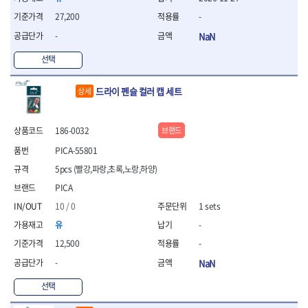
- 라쳇 드라이버
27,200
-
- 라쳇스패너
- 스피드렌치
-
NaN
- 모터렌치
선택
- 함마스패너
절연.전설.방폭공구
드라이 펜슬 컬러 캡 세트
상세
- 절연옵셋렌치
- 절연연결대
- 절연드라이버
186-0032
브랜드
- 절연스패너
PICA-55801
- 절연T렌치
5pcs (빨강,파랑,초록,노랑,하양)
- 절연소켓
- 절연별소켓
PICA
- 절연별비트소켓
10 / 0
1 sets
- 절연육각비트소켓
유
-
- 절연라쳇핸들
- 절연렌치
12,500
-
- 절연토크렌치
-
NaN
- 절연콤비네이션렌치
- 절연링렌치
선택
- 절연플라이어