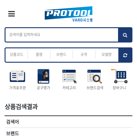
×
Ri
×
Toggle Menu
카테고리 검색
브랜드 검색
To
작업공구.종합
배관.전동.에어.
가나다
ABC
M
공구
운반
전체
ㄱ
ㄴ
ㄷ
ㄹ
ㅁ
ㅂ
ㅅ
ㅇ
ㅈ
소켓,렌치,드라이버
배관공구.장비
ㅊ
ㅋ
ㅌ
ㅍ
ㅎ
- 소켓
- 파이프렌치
- 롱소켓
- 스트랩락파이프핸들
- 세미롱소켓
- 파이프커터
전체
- 엑스트라롱소켓
- 튜빙커터
- 임팩소켓
- 리머
1-DAY
ABC
가격표주문
공구명가
카테고리
브랜드검색
장바구니
- 임팩세미롱소켓
- 밴더
ACE POWER
Armor Tool, LLC
- 임팩롱소켓
- 동파이프확관기
AURIOU
Benchcrafted
- 유니버셜소켓
- 파이프나사산가공기
상품검색결과
BHS(영창망치)
BTK
- 별소켓
- 오스타세트
CHANNELLOCK
CMO
- 롱별소켓
- 파이프가공기
검색어
- 임팩별소켓
- 바이스
CMT
CP
- 임팩롱별소켓
- 파이프스탠드
CROWN
DEWIT
브랜드
- 비트소켓
- 파이프바이스