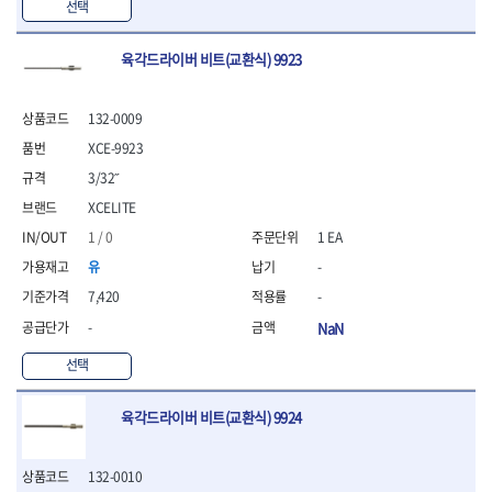
- 조절식렌치
선택
- 볼트세터
- 너트드라이버
육각드라이버 비트(교환식) 9923
- 자화기
- 레이저팁 드라이버
- 라쳇렌치
132-0009
- 임팩엑스트라롱소켓
XCE-9923
- 파워렌치
3/32˝
- 드릴척아답타
XCELITE
- 조인트플러그소켓
- 옵셋렌치
1 / 0
1 EA
- 파워렌치
유
-
- 소켓홀더
7,420
-
- 클라이밍비트
- 토크아답타
-
NaN
- 비트소켓세트
선택
- 포지비트
- 일자비트
육각드라이버 비트(교환식) 9924
- 임팩별비트
- 임팩일자비트
- 임팩포지비트
132-0010
- 임팩십자비트