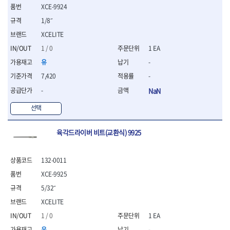
XCE-9924
- 십자비트
- 임팩별비트소켓
1/8˝
- 임팩XZN비트소켓
XCELITE
- 십자비트소켓
1 / 0
1 EA
- 일자비트소켓
- XZN비트
유
-
- 임팩XZN비트
7,420
-
- 라쳇핸들세트
-
NaN
- 사각비트
- 토크드라이버
선택
- 포지비트소켓
- 임팩포지비트소켓
육각드라이버 비트(교환식) 9925
플라이어,몽키,스패너
- 뻰치
132-0011
- 편구스패너
- 플라이어
XCE-9925
- 니퍼
5/32˝
- 롱노우즈
XCELITE
- 스냅링플라이어
1 / 0
1 EA
- 그룹조인트플라이어
- 케이블커터
유
-