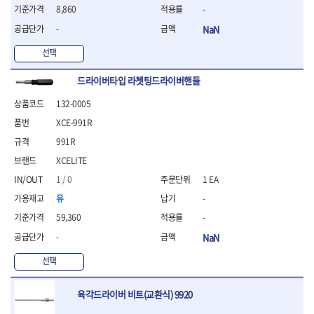
세터
- 콤프레셔
- 토크드라이버핸들
- 오일휠타소켓
- 각도절단기
- 작업대
8,860
-
STAHLWILLE
STANZANI
- 비트아답타
- 토크드라이버세트
- 레버바
- 플런지쏘
- 물림쇠
SWANSON
TEFENPLAST
-
NaN
- 충전드릴용롱소켓
- 토크드라이버
- 호스클램프플라이어
- 블로워
- 측정기
- 나비볼트소켓
TENGU
THETA -직판오일등
- 토크드라이버블레이드
- 피스톤링컴프레셔
- 밴드쏘
- 디지털습도측정기
선택
- 스파크플러그소켓
- 다이얼토크렌치
THETA-공구함
THETA-드라이버
- 드로우핸들
- 원형톱
- 지그그리퍼시스템
- 비트소켓레일세트
- 토크멀티플라이어
- 판금돌리
THETA-랜턴
THETA-망치
- 해머드릴
드라이버타입 라쳇팅드라이버핸들
- 치즐
- 임팩비트소켓
- 토크렌치비트홀다헤드
- 스파크플러그플라이어
- 임팩드라이버
- 치즐세트
THETA-몽키
THETA-소켓비트
- 조인트
132-0005
- 가방/케이스
- 범핑망치
- 로터리해머
- 파팅툴
THETA-스패너
THETA-운반구
- 세미롱임팩소켓
- 픽업툴
XCE-991R
- 라쳇렌치
- 터닝툴세트
절삭공구
THETA-자동몽키
THETA-자석소켓
- 라쳇헤드
- 클립플라이어
- 전동가위
- 할로윙툴
- 홀쏘날
991R
THETA-전동악세서리
THETA-측정
- 임팩아답타
- 허브캡풀러
- 직쏘
- 캘리퍼
- 바이메탈홀쏘날
XCELITE
- 비트홀다
THETA-커터,가위
THETA-핸드카트
- 산소센서소켓
- 멀티커터
- 잭나이프
- 하이스드릴
- 볼L렌치세트
1 / 0
1 EA
THETA-헤라
THOMAS FLINN
- 클립리무버
- 광택기
- 스코프세트
- 하이스코발트드릴
- L렌치세트
- 자석접시
TOP
TOPTUL
- 앵글그라인더
- 조각세트
유
-
- 드릴세트
- 볼L렌치
- 작업용등받이
- 샌딩머신
- 크래프트카버세트
TORMEK
TRACER
- 아바
59,360
-
- L렌치
- 자동차전용공구
- 밴드쏘
- 말렛스위프
- 반대탭
TSUNESABURO
TUOFU
- 별렌치세트
-
NaN
- 타이어레버
- 콤보세트
- 목공용망치
- 톱날
TWOCHERRYS
UVEX
- 별렌치
- 스크래퍼
- 충전광택기
- 절단석
선택
대패
VALLORBE
VAUGHAN
- T렌치
- 후크드라이버
- 로터리해머
- 원형톱날
- 스크래퍼
- T렌치세트
VBW
VESSEL
- 너트그립소켓
- 배터리
- 핸드툴세트
육각드라이버 비트(교환식) 9920
- 접렌치
WALTER
WERA
- 충전기
임팩휠너트소켓
- 다이아몬드휠
- 접별렌치