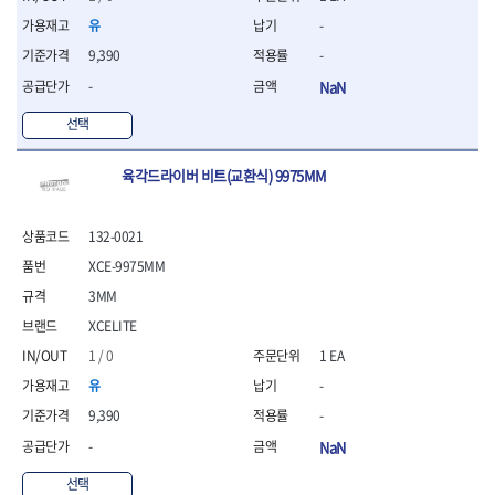
- 평치즐
유
-
- 핀펀치세트
9,390
-
- 펀치
- 펀치세트
-
NaN
- 톱대
선택
- 용접용품
- 빠루
육각드라이버 비트(교환식) 9975MM
- 철공끌
원예.사무용품
- 커터칼
132-0021
- 전지가위
XCE-9975MM
- 정글칼
3MM
- 전정톱
- 접톱
XCELITE
- 목공톱
1 / 0
1 EA
- 고지톱
유
-
- 다목적가위
9,390
-
- 안전커터칼
- 휠메저
-
NaN
- 마킹
선택