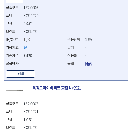
WIHA
WOODCRAFT
- 청소기
- 임팩휠너트소켓
- 테이블쏘
- T별렌치세트
- 오토해머
XCELITE
XPROTOOL-기어렌치
132-0006
- 원형톱날
- 깃발형별렌치
ZETA
ZETA(LED)
전동악세서리
- 샌딩디스크
XCE-9920
- 너트T렌치
- 충전드릴용소켓
ZETA(PVC커터)
ZETA(라디에이터)
- 스크롤쏘날
- 별T렌치
0.05˝
- 전동비트롱소켓
- 숫돌
ZETA(비트셋트)
ZETA(자화기)
- 소켓비트세트
XCELITE
- 드릴비트
- 다이아몬드숫돌
- 공구세트
ZETA(커터)
ZONE KING
- 비트세트
1 / 0
1 EA
- 원형톱날/루터비트
- 드라이버세트
가드맨
게링 HSS
- 드릴척
- 루터비트
유
-
- 렌치세트
게링 HSS-CO
나노원
- 육각비트
- 루터비트세트
- 육각드라이버
7,420
-
나이텍스
대건
- 퀵릴리스비트소켓
- 직쏘날
- 드라이버
-
NaN
대건케이블
동해
- 전동비트소켓
- 디지털앵글파인더
- 타격드라이버
- 롱자석소켓
디월트
디월트 인버터 발전기
- 띠톱날
- 양용드라이버
선택
- 소켓아답타
- 모종삽
라이트 세이키
맘모스
- 너트드라이버
- 악세서리
- 갈퀴
- 별드라이버
멜텍
미주산업
육각드라이버 비트(교환식) 9921
- 청소기
- 호미
- 일자드라이버
바람돌이
백마
- 컷쏘날
- 스포크
- 십자드라이버
벡스
북성
- 원형톱날
- 파종기
- 포지드라이버
132-0007
스팀코리아
아임삭
- 홈클리너
- 라운드너트드라이버
에어공구
XCE-9921
에버그린
에코파워팩
- 제초기
- 양용드라이버핸들
- 에어라쳇렌치
1/16˝
에코플로우
엠파이어
- 삽
- 포켓양용드라이버
- 에어임팩렌치
- 괭이
우주전열(겨울)
우주전열(여름)
XCELITE
- 드라이버날
- 에어드릴