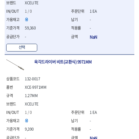
- 절연전공칼
XCELITE
- 절연안전모
1 / 0
1 EA
- 절연매트
유
-
- 방폭소켓
59,360
-
- 방폭라쳇핸들
- 방폭콤비네이션렌치
-
NaN
- 방폭함마스패너
선택
- 절연일자드라이버
- 절연별드라이버
- 절연드라이버세트
육각드라이버 비트(교환식) 9971MM
- 스트리퍼
- 라쳇케이블커터
132-0017
- 자동스트리퍼
- 케이블스트리퍼
XCE-9971MM
- 압착기
1.27MM
- 핀셋
XCELITE
- 절연공구세트
1 / 0
1 EA
- 절연비트홀다
- 절연비트홀다드라이버
유
-
- 방폭망치
9,390
-
- 절연L렌치
-
NaN