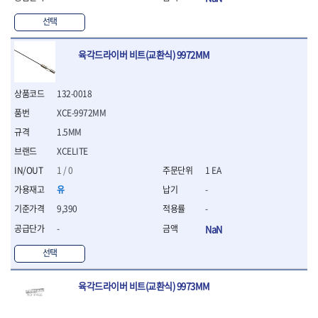
- 절연펜치
- 절연니퍼
선택
- 절연가위
- 절연비트
육각드라이버 비트(교환식) 9972MM
- 절연드라이버교체날
- 절연공구세트
- 절연라쳇렌치
132-0018
- 절연라쳇렌치세트
XCE-9972MM
- 절연볼트커터
1.5MM
- 절연아답타
- 절연펀치
XCELITE
- 기타
1 / 0
1 EA
- 방폭연결대
유
-
- 방폭옵셋렌치
9,390
-
- 방폭니퍼
- 방폭펜치
-
NaN
- 방폭플라이어
선택
- 방폭가위
- 방폭렌치
- 방폭스패너
육각드라이버 비트(교환식) 9973MM
- 방폭비트소켓
- 방폭아답타