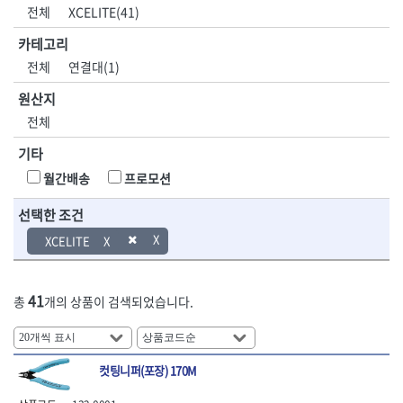
DH신바람
DMT
전체
XCELITE(41)
- 육각비트소켓
- 유압전선압착기
산업.안전.웰딩.
목공공구.목공
EIGHT
EISHIN
- 임팩육각비트소켓
- 듀잇밴더
계절
기계
카테고리
EKLIND
ELIPSE
- 별비트소켓
- 마이크로드레인
전체
연결대(1)
ENGINEER
EXPERT
- XZN비트소켓
- 마이크로릴
산업, 생활용품
조각도.끌
FASTCAP
FISKARS
- 임팩육각비트
- 시스네이크컴팩
원산지
- 펜
- 평도
- 임팩비트
- 시스네이크미니릴
FLAG
FLEX
- 나사고정제
- 아사도
전체
- 임팩비트홀더
- 시스네이크
FLEXCUT
FORREST
- 배관밀봉제
- 환도
- 유니버셜조인트
- 배관검사용모니터
기타
GIANTLOK
HALDER
- 윤활방청제
- 심환도
- 아답타
- 내시경카메라
- 선글라스, 고글
- 곡환도
HAZET
HIOKI
월간배송
프로모션
- 연결대
- 라인송신기
- 설치형가림막
- 삼각도
HIT
IR
- 임팩연결대
- 탐지용수신기
- 블로워
- 곡아사도
선택한 조건
IRWIN
ISOTOOL
- 볼연결대
- 콤비네이션청소기
- 전선릴
- 곡삼각도
JOKARI
KAKURI
XCELITE
- 볼연결대세트
- 수동스피너
- 연장선
- 조각도
- 라쳇핸들
- 프렉스샤프트
Katimax
KAWASA
- 마카
- 대형평도
- 퀵릴리스라쳇핸들
- 액세서리
KBS
KHEIRON
- 매직
- 조각도세트
- 플렉시블라쳇핸들
- 전동드럼머신
41
총
개의 상품이 검색되었습니다.
KLEIN
KNIPEX
- 작업등
- D형조각도
- 단축라쳇핸들
- 스프링청소기
- 케이블타이
- 카빙나이프
KOKEN
KOMELON
- 라쳇아답터
- 고압파이프세척기
- 스피커
- 나이프
측정공구.절삭
자동차공구.장
KTC
KUKEN
- 수동복스대
- 건/습식 청소기
- 스코프
공구
비
안전용품
LENOX(사입)
LENOX(수입)
컷팅니퍼(포장) 170M
- 스핀드라이버
- 청소기악세서리
- 손도끼
- 안전안경
LIENIELSEN
LOCTITE
- 소켓레일세트
- 체인파이프렌치
- 목공용끌