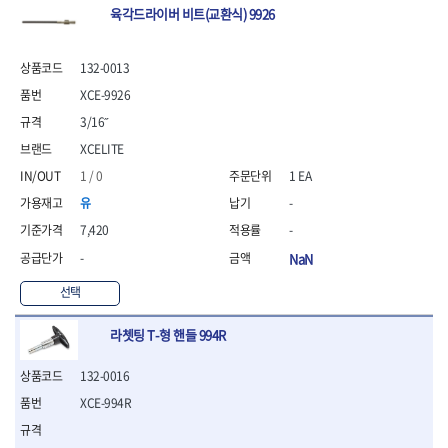
- 라쳇 드라이버
육각드라이버 비트(교환식) 9926
- 라쳇스패너
- 스피드렌치
132-0013
- 모터렌치
- 함마스패너
XCE-9926
절연.전설.방폭공구
3/16˝
- 절연옵셋렌치
XCELITE
- 절연연결대
1 / 0
1 EA
- 절연드라이버
유
-
- 절연스패너
- 절연T렌치
7,420
-
- 절연소켓
-
NaN
- 절연별소켓
- 절연별비트소켓
선택
- 절연육각비트소켓
- 절연라쳇핸들
라쳇팅 T-형 핸들 994R
- 절연렌치
- 절연토크렌치
132-0016
- 절연콤비네이션렌치
XCE-994R
- 절연링렌치
- 절연플라이어