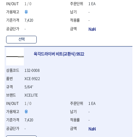
- 통나무쪼개기
- 날교환드라이버세트
- 에어오비탈센더
이젠
이홈
1 / 0
1 EA
- 전동대패
- 드라이버핸들
- 에어드라이버
일레드
조란
유
-
- 가든툴세트
- 비트세트
- 에어다이그라인더
츠노다(TTC)
콰이어트존
7,420
-
- 비트홀다드라이버
- 에어멀티샌더
연마기계
타이거(TIGER)
플렉스-절단석
- 비트홀다드라이버세트
- 에어앵글그라인더
- 습식그라인더
-
NaN
협성
황금손
- 드라이버블레이드
- 에어리베터기
- 건식그라인더
선택
- 비트드라이버
- 타이어압력게이지
- 연마지그
- 별비트
- 에어밸트샌더
- 연마숫돌
육각드라이버 비트(교환식) 9922
- 육각비트
- 에어원형샌더
- 기타 악세사리
- 검전드라이버
- 에어폴리셔
목공기계
- 육각T렌치
- 에어톱
- 루터, 루터테이블
132-0008
- 전동비트홀다
- 에어펀치
- 샌더폴리셔
XCE-9922
- 드라이버비트세트
- 에어스프레이건
기타목공구
- 옵셋드라이버
- 에어원터치카플러
5/64˝
- 클램프
- 스크래퍼드라이버
- 에어건
XCELITE
- 시계드라이버
운반기기
1 / 0
1 EA
- 정밀드라이버
- 데크트럭
- 기어렌치
유
-
- 핸드카트
- 육각복스드라이버
7,420
-
- 운반대차
- 스크류드라이버
- 운반가방
-
NaN
- 툴첵플러스