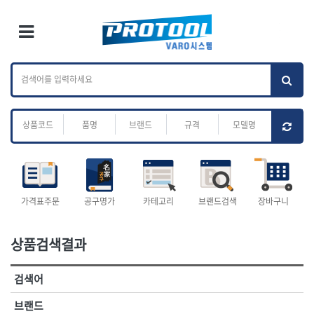
×
Ri
×
Toggle Menu
카테고리 검색
브랜드 검색
To
작업공구.종합
배관.전동.에어.
가나다
ABC
M
공구
운반
전체
ㄱ
ㄴ
ㄷ
ㄹ
ㅁ
ㅂ
ㅅ
ㅇ
ㅈ
소켓,렌치,드라이버
배관공구.장비
ㅊ
ㅋ
ㅌ
ㅍ
ㅎ
- 소켓
- 파이프렌치
- 롱소켓
- 스트랩락파이프핸들
- 세미롱소켓
- 파이프커터
전체
- 엑스트라롱소켓
- 튜빙커터
- 임팩소켓
- 리머
1-DAY
ABC
가격표주문
공구명가
카테고리
브랜드검색
장바구니
- 임팩세미롱소켓
- 밴더
ACE POWER
Armor Tool, LLC
- 임팩롱소켓
- 동파이프확관기
AURIOU
Benchcrafted
- 유니버셜소켓
- 파이프나사산가공기
상품검색결과
BHS(영창망치)
BTK
- 별소켓
- 오스타세트
CHANNELLOCK
CMO
- 롱별소켓
- 파이프가공기
검색어
- 임팩별소켓
- 바이스
CMT
CP
- 임팩롱별소켓
- 파이프스탠드
CROWN
DEWIT
브랜드
- 비트소켓
- 파이프바이스