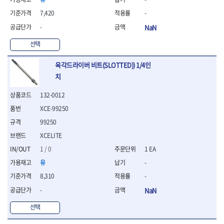
- 니퍼 외
7,420
-
- 바이스플라이어
-
NaN
- 옵셋렌치
- 공구함세트
선택
- 콤비네이션렌치
- 양구스패너
육각드라이버 비트(SLOTTED)) 1/4인
- 라쳇콤비네이션렌치
치
- 라쳇옵셋렌치
- 콤비네이션렌치세트
132-0012
- 플레어너트렌치
XCE-99250
- 양구스패너세트
99250
- 옵셋렌치세트
- 라쳇콤비네이션렌치세
XCELITE
트
1 / 0
1 EA
- 몽키스패너
유
-
- 라쳇콤비네이션세트
- 라쳇렌치
8,310
-
- 함마렌치
-
NaN
- 멀티플라이어
- 미니라쳇세트
선택
- 기타