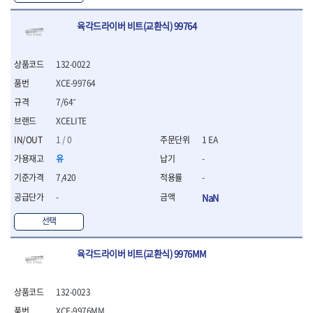
연마용품
- 조줄
육각드라이버 비트(교환식) 99764
- 철공용줄
- 목공용줄
- 조줄세트
132-0022
- 판금줄홀더
XCE-99764
- 줄
7/64˝
공구함.공구집
XCELITE
- 공구함
- 탑체스터
1 / 0
1 EA
- 플라스틱이동공구함
유
-
- 공구통
7,420
-
- 기타공구
- 공구가방
-
NaN
기타 작업공구
선택
- 헤라
- 케이스
육각드라이버 비트(교환식) 9976MM
- 수리키트
- 고정링/링
- 핀
132-0023
XCE-9976MM