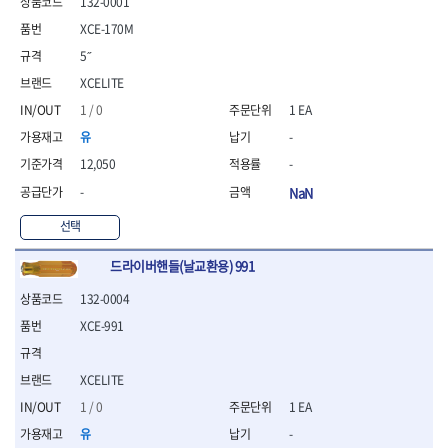
132-0001
- 안전고글
측정도구
자동차용장비
- 롱소켓레일세트
- 동파이프커터
LOGOSOL(AGMA)
LONCIN
- 목공용끌세트
- 방진마스크
- 자
- 타이어탈착기
- 육각비트소켓레일세트
- 플라스틱파이프커터
XCE-170M
MACHAN
MAFELL
- 나무상자케이스
- 방독마스크
- 줄자
- 타이어휠발란스
- 소켓세트
- 디버러
5˝
MARTOR
MAYHEW
- 버니셔
- 보호복
- 컴퍼스
- 판금작기세트
- 스터드풀러
- 동파이프확관기세트
- 끌
MCC
MEGA
XCELITE
- 장갑
- 분도기
- 리프트
- 너트트위스터
- 전동오스타세트
- 가우지
MORSE
NANIWA
- 낙하방지코드
- 수평기
- 판금계측자
1 / 0
1 EA
- 볼트트위스터
- 배관내시경
- 조각칼
- 무릎 보호대
NICHOLSON
Norton
- 테파게이지
- 핸드훅크
- 탭홀더
- 배관청소기
유
-
- 끌세트
- 레이저메타
- 엔진홀드
OLSON
OSEIN
- 다이홀더
- 하수구청소기
전기.계절상품
- 대패
12,050
-
- 기타 측정도구
- 코끼리잭
- T형소켓렌치
- 오거
PB
PFEIL
- 열풍기
- 톱
-
NaN
- 검전테스터
- 가래지잭
- 옵셋라쳇렌치
- 커터
- 히터
PICA
PICARD
- 대패날
- 라쳇렌치세트
- 스프링헤드
- 충전식분무기
토크렌치
자동차용공구
PROXXON
RICHMOND
선택
- 미니터닝세트
- 임팩드라이버
- PVC커터
- 선풍기
- 토크렌치바디
- 플레어너트소켓
- 포스너비트
RIDGID
ROBERTSORBY
- 임팩드라이버세트
- 기타 악세사리
- 용접기
- 토크렌치
- 인젝터스페셜소켓
드라이버핸들(날교환용) 991
- 악세사리
ROTARY LIFT
ROTHENBERGER
- 비트라쳇핸들
- 콤프레샤
- LED충전식작업등
- 디지탈토크렌치
- 드레인플러그소켓
- 클로스샌딩롤
RUBI
RUKO
132-0004
- 비트
- LED램프
- 토크렌치라쳇헤드
- 벨트텐션풀리렌치
전동.충전공구
- 스프레이건
RYOBI
S.Djarv Hantverk AB
- 파워비트
- 예초기
XCE-991
- 토크렌치스패너헤드
- 리무버
- 드릴
- 작업용톱
- 양용드라이버비트
SCANGRIP
Scanprobe
- 라디에이터
- 토크렌치링헤드
- 드래그링크소켓
- 드라이버
- 송곳
- 파워비트세트
- 심지난로
- 토크아답타
SENCI
SHINANO
- 록너트버스터
- 임팩렌치
- 각끌
XCELITE
- 너트세터
- 온수 히터
- 크로우풋
- 토션바
SHOPVAC
SICE
- 샌더
- 측정자
- 마그네틱너트세터
1 / 0
1 EA
- 열선
- 토크테스터기
- 임팩뒤바퀴휠너트소켓
- 앵글그라인더
- 클립
SKIL
SMOOS
- 슬라이딩마그네틱너트
- 정온선
- 비디오스코프
- 반사경
유
-
- 컷쏘
- 컴파스
SOURCE
SPARTAN