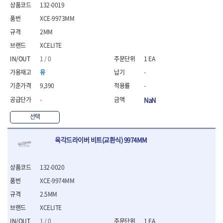
132-0019
- 방폭T렌치
- 방폭드라이버
XCE-9973MM
- 방폭펀치
2MM
- 절연포지비트소켓
XCELITE
철공공구
1 / 0
1 EA
- 볼트커터
유
-
- 핸드볼트커터
- 항공가위
9,390
-
- 클램프
-
NaN
- 망치
- 빠루망치
선택
- 볼핀망치
- 함마망치
육각드라이버 비트(교환식) 9974MM
- 도끼
- 망치헤드
132-0020
- 판금망치
- 나일론무반동망치
XCE-9974MM
- 플라스틱망치
2.5MM
- 고무망치
XCELITE
- 핀펀치
- 센타펀치
1 / 0
1 EA