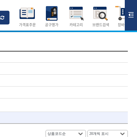
Ri
T
M
가격표주문
공구명가
카테고리
브랜드검색
장바구니
×
×
측정공구.절삭공구
숫자
측정도구
- 자
- 줄자
- 컴퍼스
AURIOU
- 분도기
CMO
- 수평기
DH신바람
- 테파게이지
- 레이저메타
ELIPSE
- 기타 측정도구
FLAG
- 검전테스터
HALDER