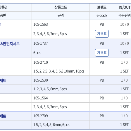
- 마카
- 대형평도
HIT
IR
상품명
상품코드
브랜드
IN/OUT
- 매직
- 조각도세트
KAKURI
Katimax
- 작업등
- D형조각도
품번
규격
e-book
주문단위
- 케이블타이
- 카빙나이프
KLEIN
KNIPEX
트
105-1563
PB
10 / 0
기
- 스피커
- 나이프
KUKEN
LENOX(사입)
- 스코프
2, 3, 4, 5, 6, 7mm, 6pcs
가격표
1 SET
안전용품
LOGOSOL(AGMA)
LONCIN
인
- 손도끼
- 안전안경
터&핀펀치세트
105-1737
PB
10 / 0
MAYHEW
MCC
- 목공용끌
- 안전고글
팩
- 목공용끌세트
NICHOLSON
Norton
- 방진마스크
6pcs
가격표
1 SET
니릴
- 나무상자케이스
- 방독마스크
PFEIL
PICA
105-2710
PB
1 / 0
- 버니셔
- 보호복
RIDGID
ROBERTSORBY
니터
- 끌
- 장갑
1.5, 2, 2.5, 3, 4, 5, 6,8,10mm, 10pcs
1 SET
RUKO
RYOBI
- 가우지
- 낙하방지코드
세트
105-1530
PB
1 / 0
- 조각칼
SENCI
SHINANO
- 무릎 보호대
- 끌세트
1, 2, 3, 4, 5, 6mm, 6pcs
1 SET
SMOOS
SOURCE
전기.계절상품
소기
- 대패
SWANSON
TEFENPLAST
- 열풍기
105-1564
PB
1 / 0
- 톱
- 히터
THETA-드라이버
THETA-랜턴
- 대패날
2, 3, 4, 5, 6, 7mm, 6pcs
1 SET
- 충전식분무기
- 미니터닝세트
트
THETA-스패너
THETA-운반구
세트
105-2709
PB
1 / 0
- 선풍기
- 포스너비트
세서리
THETA-측정
THETA-커터,가위
- 용접기
- 악세사리
1.5, 2, 3, 4, 5, 6mm, 6pcs
1 SET
N
TOP
TOPTUL
- LED충전식작업등
척기
- 클로스샌딩롤