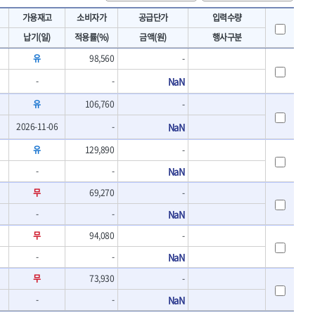
토크렌치
IRWIN
가용재고
소비자가
공급단가
입력수량
- 토크렌치바디
KAWASA
납기(일)
적용률(%)
금액(원)
행사구분
- 토크렌치
KOKEN
- 디지탈토크렌치
유
98,560
-
- 토크렌치라쳇헤드
LENOX(수입)
-
-
NaN
- 토크렌치스패너헤드
MACHAN
- 토크렌치링헤드
유
106,760
-
MEGA
- 토크아답타
OLSON
2026-11-06
- 크로우풋
-
NaN
- 토크테스터기
PICARD
유
129,890
-
- 비디오스코프
ROTARY LIFT
- 토크드라이버핸들
-
-
NaN
S.Djarv Hantverk AB
- 토크드라이버세트
무
69,270
-
SHOPVAC
- 토크드라이버
-
-
NaN
- 토크드라이버블레이드
SPARTAN
- 다이얼토크렌치
TENGU
무
94,080
-
- 토크멀티플라이어
THETA-망치
-
-
NaN
- 토크렌치비트홀다헤드
THETA-자동몽키
- 가방/케이스
무
73,930
-
THETA-핸드카트
절삭공구
-
-
NaN
TORMEK
- 홀쏘날