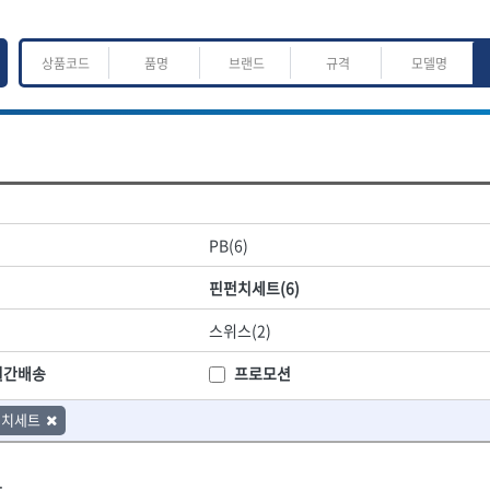
ㅈ
ㅊ
ㅋ
ㅌ
ㅍ
ㅎ
어.운반
산업.안전.웰딩.계절
목공공구.목공기계
PB(6)
K
L
M
N
O
P
Q
R
S
T
U
V
W
X
Y
Z
산업, 생활용품
조각도.끌
핀펀치세트(6)
- 펜
- 평도
프핸들
- 나사고정제
- 아사도
스위스(2)
- 배관밀봉제
- 환도
ACE POWER
Armor Tool, LLC
- 윤활방청제
- 심환도
BTK
CHANNELLOCK
월간배송
프로모션
- 선글라스, 고글
- 곡환도
CROWN
DEWIT
- 설치형가림막
- 삼각도
펀치세트
기
- 블로워
EISHIN
- 곡아사도
EKLIND
가공기
- 전선릴
- 곡삼각도
FASTCAP
FISKARS
- 연장선
- 조각도
.
FORREST
GIANTLOK