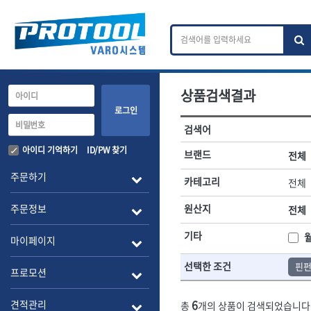
상품검색결과
카테고리 검색
브랜드 검색
로그인
검색어
전체
ㄱ
ㄴ
ㄷ
ㄹ
ㅁ
ㅂ
ㅅ
ㅇ
작업공구.종합공구
배관.전동.에
아이디 기억하기
ID/PW 찾기
브랜드
전체
A
B
C
D
E
F
G
H
I
J
소켓,렌치,드라이버
배관공구.장비
주문하기
카테고리
전체
- 소켓
- 파이프렌치
전체
- 롱소켓
- 스트랩락파이
주문정보
원산지
전체
- 세미롱소켓
- 파이프커터
1-DAY
ABC
- 엑스트라롱소켓
- 튜빙커터
Benchcrafted
기타
BHS(영창망치)
마이페이지
- 임팩소켓
- 리머
CMT
CP
- 임팩세미롱소켓
- 밴더
선택한 조건
핀
DMT
- 임팩롱소켓
- 동파이프확관
EIGHT
프로모션
- 유니버셜소켓
- 파이프나사산
ENGINEER
EXPERT
- 별소켓
- 오스타세트
6
견적관리
총
개의 상품이 검색되었습니다
FLEX
FLEXCUT