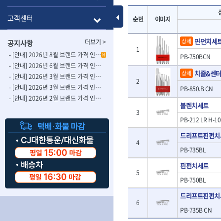
- 롱별소켓
- 파이프가공기
HAZET
HIOKI
- 임팩별소켓
- 바이스
Toggle Menu
고객센터
순번
이미지
ISOTOOL
JOKARI
- 임팩롱별소켓
- 파이프스탠드
- 비트소켓
- 파이프바이스
KBS
KHEIRON
핀펀치세
상세
더보기 >
공지사항
- 육각비트소켓
- 유압전선압착
KOMELON
KTC
1
- 임팩육각비트소켓
- 듀잇밴더
- [안내] 2026년 8월 브랜드 가격 인상 사전 안내의 건
N
PB-750BCN
LIENIELSEN
LOCTITE
- 별비트소켓
- 마이크로드레
- [안내] 2026년 6월 브랜드 가격 인상 사전 안내의 건
치즐&센
상세
MAFELL
MARTOR
- XZN비트소켓
- 마이크로릴
- [안내] 2026년 3월 브랜드 가격 인상 사전 안내의 건-2
2
- 임팩육각비트
- 시스네이크컴
MORSE
NANIWA
- [안내] 2026년 3월 브랜드 가격 인상 사전 안내의 건
PB-850.B CN
- 임팩비트
- 시스네이크미
- [안내] 2026년 2월 브랜드 가격 인상 사전 안내의 건
OSEIN
PB
볼렌치세트
- 임팩비트홀더
- 시스네이크
PROXXON
3
RICHMOND
- 유니버셜조인트
- 배관검사용모
PB-212 LR H-10
ROTHENBERGER
RUBI
- 아답타
- 내시경카메라
드리프트핀펀치
- 연결대
- 라인송신기
SCANGRIP
Scanprobe
4
- 임팩연결대
- 탐지용수신기
자동차공구.장비
PB-735BL
SICE
SKIL
- 볼연결대
- 콤비네이션청
STAHLWILLE
STANZANI
핀펀치세트
- 볼연결대세트
- 수동스피너
자동차용장비
5
THETA -직판오일등
THETA-공구함
- 라쳇핸들
- 프렉스샤프트
PB-750BL
- 타이어탈착기
- 퀵릴리스라쳇핸들
- 액세서리
THETA-몽키
THETA-소켓비
- 타이어휠발란스
드리프트핀펀치
- 플렉시블라쳇핸들
- 전동드럼머신
THETA-자석소켓
THETA-전동악
6
- 판금작기세트
- 단축라쳇핸들
- 스프링청소기
PB-735B CN
- 리프트
THETA-헤라
THOMAS FLIN
- 라쳇아답터
- 고압파이프세