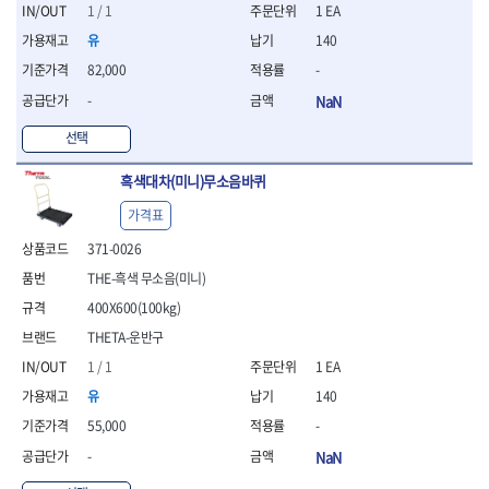
세터
- 콤프레셔
- 토크드라이버핸들
- 오일휠타소켓
- 각도절단기
1 / 1
1 EA
- 작업대
STAHLWILLE
STANZANI
- 비트아답타
- 토크드라이버세트
- 레버바
- 플런지쏘
- 물림쇠
유
140
SWANSON
TEFENPLAST
- 충전드릴용롱소켓
- 토크드라이버
- 호스클램프플라이어
- 블로워
- 측정기
82,000
-
- 나비볼트소켓
TENGU
THETA -직판오일등
- 토크드라이버블레이드
- 피스톤링컴프레셔
- 밴드쏘
- 디지털습도측정기
- 스파크플러그소켓
- 다이얼토크렌치
THETA-공구함
THETA-드라이버
- 드로우핸들
-
NaN
- 원형톱
- 지그그리퍼시스템
- 비트소켓레일세트
- 토크멀티플라이어
- 판금돌리
THETA-랜턴
THETA-망치
- 해머드릴
- 치즐
선택
- 임팩비트소켓
- 토크렌치비트홀다헤드
- 스파크플러그플라이어
- 임팩드라이버
- 치즐세트
THETA-몽키
THETA-소켓비트
- 조인트
- 가방/케이스
- 범핑망치
- 로터리해머
- 파팅툴
THETA-스패너
THETA-운반구
흑색대차(미니)무소음바퀴
- 세미롱임팩소켓
- 픽업툴
- 라쳇렌치
- 터닝툴세트
절삭공구
THETA-자동몽키
THETA-자석소켓
- 라쳇헤드
- 클립플라이어
- 전동가위
가격표
- 할로윙툴
- 홀쏘날
THETA-전동악세서리
THETA-측정
- 임팩아답타
- 허브캡풀러
- 직쏘
- 캘리퍼
- 바이메탈홀쏘날
371-0026
- 비트홀다
THETA-커터,가위
THETA-핸드카트
- 산소센서소켓
- 멀티커터
- 잭나이프
- 하이스드릴
- 볼L렌치세트
THE-흑색 무소음(미니)
THETA-헤라
THOMAS FLINN
- 클립리무버
- 광택기
- 스코프세트
- 하이스코발트드릴
- L렌치세트
- 자석접시
TOP
TOPTUL
- 앵글그라인더
400X600(100kg)
- 조각세트
- 드릴세트
- 볼L렌치
- 작업용등받이
- 샌딩머신
- 크래프트카버세트
TORMEK
TRACER
- 아바
THETA-운반구
- L렌치
- 자동차전용공구
- 밴드쏘
- 말렛스위프
- 반대탭
TSUNESABURO
TUOFU
1 / 1
1 EA
- 별렌치세트
- 타이어레버
- 콤보세트
- 목공용망치
- 톱날
TWOCHERRYS
UVEX
- 별렌치
- 스크래퍼
유
140
- 충전광택기
- 절단석
대패
VALLORBE
VAUGHAN
- T렌치
- 후크드라이버
- 로터리해머
55,000
-
- 원형톱날
- 스크래퍼
- T렌치세트
VBW
VESSEL
- 너트그립소켓
- 배터리
- 핸드툴세트
-
NaN
- 접렌치
WALTER
WERA
- 충전기
임팩휠너트소켓
- 다이아몬드휠
- 접별렌치