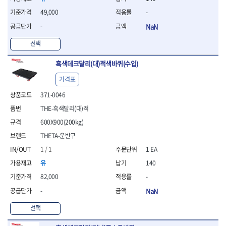
- 조절식렌치
- 볼트세터
49,000
-
- 너트드라이버
-
NaN
- 자화기
- 레이저팁 드라이버
선택
- 라쳇렌치
흑색데크달리(대)적색바퀴(수입)
- 임팩엑스트라롱소켓
- 파워렌치
가격표
- 드릴척아답타
371-0046
- 조인트플러그소켓
- 옵셋렌치
THE-흑색달리(대)적
- 파워렌치
600X900(200kg)
- 소켓홀더
THETA-운반구
- 클라이밍비트
- 토크아답타
1 / 1
1 EA
- 비트소켓세트
유
140
- 포지비트
82,000
-
- 일자비트
-
NaN
- 임팩별비트
- 임팩일자비트
선택
- 임팩포지비트
- 임팩십자비트