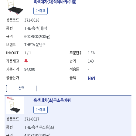
흑색대차(대)적색바퀴(수입)
가격표
371-0018
THE-흑색(대)적
600X900(200kg)
THETA-운반구
1 / 1
1 EA
무
140
94,000
-
-
NaN
선택
흑색대차(소)무소음바퀴
가격표
371-0027
THE-흑색 무소음(소)
450X750(150kg)