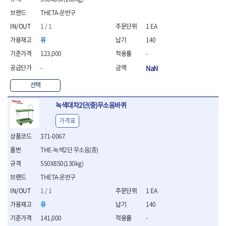
- 니퍼 외
THETA-운반구
- 바이스플라이어
1 / 1
1 EA
- 옵셋렌치
- 공구함세트
유
140
- 콤비네이션렌치
123,000
-
- 양구스패너
-
NaN
- 라쳇콤비네이션렌치
- 라쳇옵셋렌치
선택
- 콤비네이션렌치세트
- 플레어너트렌치
녹색대차2단(중)무소음바퀴
- 양구스패너세트
가격표
- 옵셋렌치세트
- 라쳇콤비네이션렌치세
371-0067
트
THE-녹색2단 무소음(중)
- 몽키스패너
550X850(130kg)
- 라쳇콤비네이션세트
THETA-운반구
- 라쳇렌치
- 함마렌치
1 / 1
1 EA
- 멀티플라이어
유
140
- 미니라쳇세트
141,000
-
- 기타