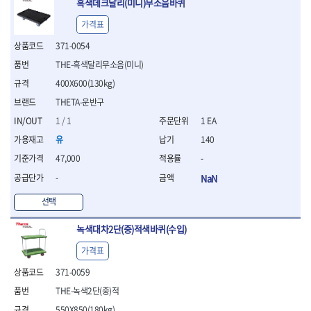
흑색데크달리(미니)무소음바퀴
- 십자비트
가격표
- 임팩별비트소켓
- 임팩XZN비트소켓
371-0054
- 십자비트소켓
THE-흑색달리무소음(미니)
- 일자비트소켓
400X600(130kg)
- XZN비트
- 임팩XZN비트
THETA-운반구
- 라쳇핸들세트
1 / 1
1 EA
- 사각비트
유
140
- 토크드라이버
- 포지비트소켓
47,000
-
- 임팩포지비트소켓
-
NaN
플라이어,몽키,스패너
선택
- 뻰치
- 편구스패너
녹색대차2단(중)적색바퀴(수입)
- 플라이어
- 니퍼
가격표
- 롱노우즈
371-0059
- 스냅링플라이어
THE-녹색2단(중)적
- 그룹조인트플라이어
- 케이블커터
550X850(180kg)