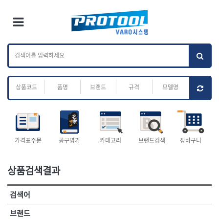
×
Ri
×
Toggle Menu
카테고리 검색
브랜드 검색
To
작업공구.종합
배관.전동.에어.
가나다
ABC
M
공구
운반
전체
ㄱ
ㄴ
ㄷ
ㄹ
ㅁ
ㅂ
ㅅ
ㅇ
ㅈ
소켓,렌치,드라이버
배관공구.장비
ㅊ
ㅋ
ㅌ
ㅍ
ㅎ
- 소켓
- 파이프렌치
- 롱소켓
- 스트랩락파이프핸들
- 세미롱소켓
- 파이프커터
전체
- 엑스트라롱소켓
- 튜빙커터
- 임팩소켓
- 리머
1-DAY
ABC
가격표주문
공구명가
카테고리
브랜드검색
장바구니
- 임팩세미롱소켓
- 밴더
ACE POWER
Armor Tool, LLC
- 임팩롱소켓
- 동파이프확관기
AURIOU
Benchcrafted
- 유니버셜소켓
- 파이프나사산가공기
상품검색결과
BHS(영창망치)
BTK
- 별소켓
- 오스타세트
CHANNELLOCK
CMO
- 롱별소켓
- 파이프가공기
검색어
- 임팩별소켓
- 바이스
CMT
CP
- 임팩롱별소켓
- 파이프스탠드
CROWN
DEWIT
브랜드
- 비트소켓
- 파이프바이스