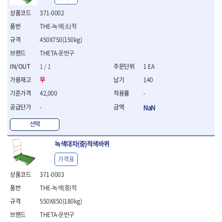
- 절연전공칼
371-0002
- 절연안전모
- 절연매트
THE-녹색(소)적
- 방폭소켓
450X750(150kg)
- 방폭라쳇핸들
THETA-운반구
- 방폭콤비네이션렌치
1 / 1
1 EA
- 방폭함마스패너
- 절연일자드라이버
무
140
- 절연별드라이버
42,000
-
- 절연드라이버세트
-
NaN
- 스트리퍼
- 라쳇케이블커터
선택
- 자동스트리퍼
- 케이블스트리퍼
녹색대차(중)적색바퀴
- 압착기
가격표
- 핀셋
- 절연공구세트
371-0003
- 절연비트홀다
THE-녹색(중)적
- 절연비트홀다드라이버
550X850(180kg)
- 방폭망치
- 절연L렌치
THETA-운반구