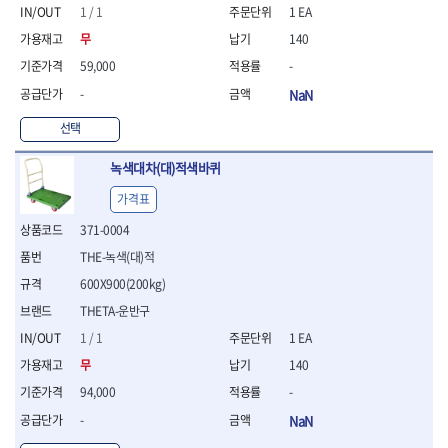
- 절연펜치
1 / 1
1 EA
- 절연니퍼
무
140
- 절연가위
- 절연비트
59,000
-
- 절연드라이버교체날
-
NaN
- 절연공구세트
- 절연라쳇렌치
선택
- 절연라쳇렌치세트
녹색대차(대)적색바퀴
- 절연볼트커터
- 절연아답타
가격표
- 절연펀치
371-0004
- 기타
- 방폭연결대
THE-녹색(대)적
- 방폭옵셋렌치
600X900(200kg)
- 방폭니퍼
THETA-운반구
- 방폭펜치
- 방폭플라이어
1 / 1
1 EA
- 방폭가위
무
140
- 방폭렌치
94,000
-
- 방폭스패너
-
NaN
- 방폭비트소켓
- 방폭아답타