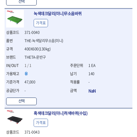
WIHA
WOODCRAFT
- 청소기
선택
- 임팩휠너트소켓
- 테이블쏘
- T별렌치세트
- 오토해머
XCELITE
XPROTOOL-기어렌치
- 원형톱날
- 깃발형별렌치
녹색데크달리(미니)무소음바퀴
ZETA
ZETA(LED)
전동악세서리
- 샌딩디스크
- 너트T렌치
- 충전드릴용소켓
ZETA(PVC커터)
ZETA(라디에이터)
- 스크롤쏘날
가격표
- 별T렌치
- 전동비트롱소켓
- 숫돌
ZETA(비트셋트)
ZETA(자화기)
- 소켓비트세트
371-0040
- 드릴비트
- 다이아몬드숫돌
- 공구세트
ZETA(커터)
ZONE KING
THE-녹색달리무소음(미니)
- 비트세트
- 원형톱날/루터비트
- 드라이버세트
가드맨
게링 HSS
- 드릴척
- 루터비트
400X600(130kg)
- 렌치세트
게링 HSS-CO
나노원
- 육각비트
- 루터비트세트
- 육각드라이버
THETA-운반구
나이텍스
대건
- 퀵릴리스비트소켓
- 직쏘날
- 드라이버
1 / 1
1 EA
대건케이블
동해
- 전동비트소켓
- 디지털앵글파인더
- 타격드라이버
- 롱자석소켓
유
140
디월트
디월트 인버터 발전기
- 띠톱날
- 양용드라이버
- 소켓아답타
- 모종삽
라이트 세이키
맘모스
- 너트드라이버
47,000
-
- 악세서리
- 갈퀴
- 별드라이버
멜텍
미주산업
-
NaN
- 청소기
- 호미
- 일자드라이버
바람돌이
백마
- 컷쏘날
- 스포크
선택
- 십자드라이버
벡스
북성
- 원형톱날
- 파종기
- 포지드라이버
스팀코리아
아임삭
- 홈클리너
흑색데크달리(미니)적색바퀴(수입)
- 라운드너트드라이버
에어공구
에버그린
에코파워팩
- 제초기
- 양용드라이버핸들
- 에어라쳇렌치
가격표
에코플로우
엠파이어
- 삽
- 포켓양용드라이버
- 에어임팩렌치
- 괭이
371-0043
우주전열(겨울)
우주전열(여름)
- 드라이버날
- 에어드릴