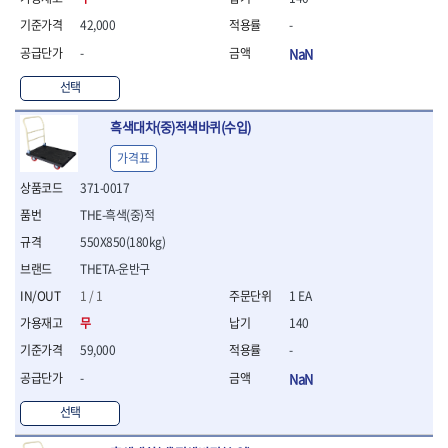
연마용품
- 조줄
42,000
-
- 철공용줄
-
NaN
- 목공용줄
- 조줄세트
선택
- 판금줄홀더
흑색대차(중)적색바퀴(수입)
- 줄
공구함.공구집
가격표
- 공구함
371-0017
- 탑체스터
THE-흑색(중)적
- 플라스틱이동공구함
- 공구통
550X850(180kg)
- 기타공구
THETA-운반구
- 공구가방
1 / 1
1 EA
기타 작업공구
무
140
- 헤라
59,000
-
- 케이스
- 수리키트
-
NaN
- 고정링/링
선택
- 핀