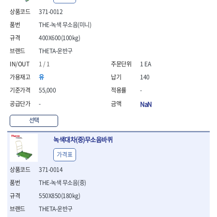
- 안전고글
측정도구
자동차용장비
- 롱소켓레일세트
- 동파이프커터
LOGOSOL(AGMA)
LONCIN
- 목공용끌세트
371-0012
- 방진마스크
- 자
- 타이어탈착기
- 육각비트소켓레일세트
- 플라스틱파이프커터
MACHAN
MAFELL
- 나무상자케이스
- 방독마스크
- 줄자
- 타이어휠발란스
- 소켓세트
- 디버러
THE-녹색 무소음(미니)
MARTOR
MAYHEW
- 버니셔
- 보호복
- 컴퍼스
- 판금작기세트
- 스터드풀러
- 동파이프확관기세트
400X600(100kg)
- 끌
MCC
MEGA
- 장갑
- 분도기
- 리프트
- 너트트위스터
- 전동오스타세트
- 가우지
THETA-운반구
MORSE
NANIWA
- 낙하방지코드
- 수평기
- 판금계측자
- 볼트트위스터
- 배관내시경
- 조각칼
- 무릎 보호대
NICHOLSON
Norton
- 테파게이지
- 핸드훅크
1 / 1
1 EA
- 탭홀더
- 배관청소기
- 끌세트
- 레이저메타
- 엔진홀드
OLSON
OSEIN
- 다이홀더
- 하수구청소기
전기.계절상품
유
140
- 대패
- 기타 측정도구
- 코끼리잭
- T형소켓렌치
- 오거
PB
PFEIL
- 열풍기
- 톱
55,000
-
- 검전테스터
- 가래지잭
- 옵셋라쳇렌치
- 커터
- 히터
PICA
PICARD
- 대패날
-
NaN
- 라쳇렌치세트
- 스프링헤드
- 충전식분무기
토크렌치
자동차용공구
PROXXON
RICHMOND
- 미니터닝세트
- 임팩드라이버
- PVC커터
- 선풍기
- 토크렌치바디
- 플레어너트소켓
선택
- 포스너비트
RIDGID
ROBERTSORBY
- 임팩드라이버세트
- 기타 악세사리
- 용접기
- 토크렌치
- 인젝터스페셜소켓
- 악세사리
ROTARY LIFT
ROTHENBERGER
- 비트라쳇핸들
- 콤프레샤
- LED충전식작업등
- 디지탈토크렌치
- 드레인플러그소켓
녹색대차(중)무소음바퀴
- 클로스샌딩롤
RUBI
RUKO
- 비트
- LED램프
- 토크렌치라쳇헤드
- 벨트텐션풀리렌치
전동.충전공구
- 스프레이건
가격표
RYOBI
S.Djarv Hantverk AB
- 파워비트
- 예초기
- 토크렌치스패너헤드
- 리무버
- 드릴
- 작업용톱
- 양용드라이버비트
SCANGRIP
Scanprobe
- 라디에이터
- 토크렌치링헤드
- 드래그링크소켓
371-0014
- 드라이버
- 송곳
- 파워비트세트
- 심지난로
- 토크아답타
SENCI
SHINANO
- 록너트버스터
- 임팩렌치
- 각끌
THE-녹색 무소음(중)
- 너트세터
- 온수 히터
- 크로우풋
- 토션바
SHOPVAC
SICE
- 샌더
- 측정자
550X850(180kg)
- 마그네틱너트세터
- 열선
- 토크테스터기
- 임팩뒤바퀴휠너트소켓
- 앵글그라인더
- 클립
SKIL
SMOOS
- 슬라이딩마그네틱너트
- 정온선
THETA-운반구
- 비디오스코프
- 반사경
- 컷쏘
- 컴파스
SOURCE
SPARTAN