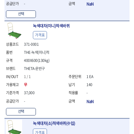
- 라쳇 드라이버
-
NaN
- 라쳇스패너
선택
- 스피드렌치
- 모터렌치
녹색대차(미니)적색바퀴
- 함마스패너
가격표
절연.전설.방폭공구
- 절연옵셋렌치
371-0001
- 절연연결대
THE-녹색(미니)적
- 절연드라이버
400X600(130kg)
- 절연스패너
- 절연T렌치
THETA-운반구
- 절연소켓
1 / 1
1 EA
- 절연별소켓
무
140
- 절연별비트소켓
- 절연육각비트소켓
37,000
-
- 절연라쳇핸들
-
NaN
- 절연렌치
선택
- 절연토크렌치
- 절연콤비네이션렌치
녹색대차(소)적색바퀴(수입)
- 절연링렌치
- 절연플라이어
가격표