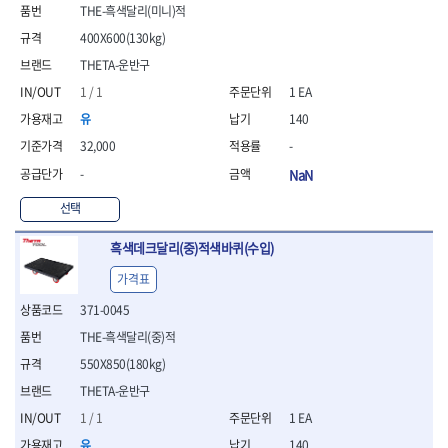
- 통나무쪼개기
- 날교환드라이버세트
- 에어오비탈센더
이젠
이홈
THE-흑색달리(미니)적
- 전동대패
- 드라이버핸들
- 에어드라이버
일레드
조란
400X600(130kg)
- 가든툴세트
- 비트세트
- 에어다이그라인더
츠노다(TTC)
콰이어트존
THETA-운반구
- 비트홀다드라이버
- 에어멀티샌더
연마기계
타이거(TIGER)
플렉스-절단석
1 / 1
1 EA
- 비트홀다드라이버세트
- 에어앵글그라인더
- 습식그라인더
협성
황금손
- 드라이버블레이드
- 에어리베터기
- 건식그라인더
유
140
- 비트드라이버
- 타이어압력게이지
- 연마지그
32,000
-
- 별비트
- 에어밸트샌더
- 연마숫돌
-
NaN
- 육각비트
- 에어원형샌더
- 기타 악세사리
- 검전드라이버
- 에어폴리셔
목공기계
선택
- 육각T렌치
- 에어톱
- 루터, 루터테이블
- 전동비트홀다
- 에어펀치
흑색데크달리(중)적색바퀴(수입)
- 샌더폴리셔
- 드라이버비트세트
- 에어스프레이건
기타목공구
가격표
- 옵셋드라이버
- 에어원터치카플러
- 클램프
- 스크래퍼드라이버
- 에어건
371-0045
- 시계드라이버
운반기기
THE-흑색달리(중)적
- 정밀드라이버
- 데크트럭
550X850(180kg)
- 기어렌치
- 핸드카트
- 육각복스드라이버
THETA-운반구
- 운반대차
- 스크류드라이버
- 운반가방
1 / 1
1 EA
- 툴첵플러스
유
140