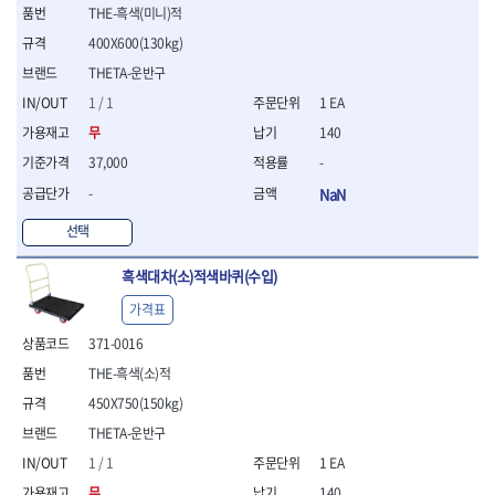
THE-흑색(미니)적
- 평치즐
- 핀펀치세트
400X600(130kg)
- 펀치
THETA-운반구
- 펀치세트
1 / 1
1 EA
- 톱대
- 용접용품
무
140
- 빠루
37,000
-
- 철공끌
-
NaN
원예.사무용품
선택
- 커터칼
- 전지가위
흑색대차(소)적색바퀴(수입)
- 정글칼
- 전정톱
가격표
- 접톱
371-0016
- 목공톱
- 고지톱
THE-흑색(소)적
- 다목적가위
450X750(150kg)
- 안전커터칼
THETA-운반구
- 휠메저
1 / 1
1 EA
- 마킹
무
140