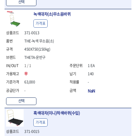
선택
- 방폭T렌치
- 방폭드라이버
녹색대차(소)무소음바퀴
- 방폭펀치
가격표
- 절연포지비트소켓
철공공구
371-0013
- 볼트커터
THE-녹색 무소음(소)
- 핸드볼트커터
450X750(150kg)
- 항공가위
THETA-운반구
- 클램프
- 망치
1 / 1
1 EA
- 빠루망치
무
140
- 볼핀망치
63,000
-
- 함마망치
- 도끼
-
NaN
- 망치헤드
선택
- 판금망치
- 나일론무반동망치
흑색대차(미니)적색바퀴(수입)
- 플라스틱망치
- 고무망치
가격표
- 핀펀치
371-0015
- 센타펀치