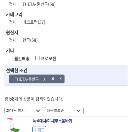
DH신바람
DMT
전체
THETA-운반구(58)
- 육각비트소켓
- 유압전선압착기
산업.안전.웰딩.
목공공구.목공
EIGHT
EISHIN
- 임팩육각비트소켓
- 듀잇밴더
계절
기계
카테고리
EKLIND
ELIPSE
- 별비트소켓
- 마이크로드레인
전체
데크트럭(37)
ENGINEER
EXPERT
- XZN비트소켓
- 마이크로릴
산업, 생활용품
조각도.끌
FASTCAP
FISKARS
- 임팩육각비트
- 시스네이크컴팩
원산지
- 펜
- 평도
- 임팩비트
- 시스네이크미니릴
FLAG
FLEX
- 나사고정제
- 아사도
전체
한국(58)
- 임팩비트홀더
- 시스네이크
FLEXCUT
FORREST
- 배관밀봉제
- 환도
- 유니버셜조인트
- 배관검사용모니터
기타
GIANTLOK
HALDER
- 윤활방청제
- 심환도
- 아답타
- 내시경카메라
- 선글라스, 고글
- 곡환도
HAZET
HIOKI
월간배송
프로모션
- 연결대
- 라인송신기
- 설치형가림막
- 삼각도
HIT
IR
- 임팩연결대
- 탐지용수신기
- 블로워
- 곡아사도
선택한 조건
IRWIN
ISOTOOL
- 볼연결대
- 콤비네이션청소기
- 전선릴
- 곡삼각도
JOKARI
KAKURI
THETA-운반구
- 볼연결대세트
- 수동스피너
- 연장선
- 조각도
- 라쳇핸들
- 프렉스샤프트
Katimax
KAWASA
- 마카
- 대형평도
- 퀵릴리스라쳇핸들
- 액세서리
KBS
KHEIRON
- 매직
- 조각도세트
- 플렉시블라쳇핸들
- 전동드럼머신
58
총
개의 상품이 검색되었습니다.
KLEIN
KNIPEX
- 작업등
- D형조각도
- 단축라쳇핸들
- 스프링청소기
- 케이블타이
- 카빙나이프
KOKEN
KOMELON
- 라쳇아답터
- 고압파이프세척기
- 스피커
- 나이프
측정공구.절삭
자동차공구.장
KTC
KUKEN
- 수동복스대
- 건/습식 청소기
- 스코프
공구
비
안전용품
LENOX(사입)
LENOX(수입)
녹색대차(미니)무소음바퀴
- 스핀드라이버
- 청소기악세서리
- 손도끼
- 안전안경
LIENIELSEN
LOCTITE
- 소켓레일세트
- 체인파이프렌치
가격표
- 목공용끌