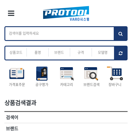
×
Ri
×
Toggle Menu
카테고리 검색
브랜드 검색
To
작업공구.종합
배관.전동.에어.
가나다
ABC
M
공구
운반
전체
ㄱ
ㄴ
ㄷ
ㄹ
ㅁ
ㅂ
ㅅ
ㅇ
ㅈ
소켓,렌치,드라이버
배관공구.장비
ㅊ
ㅋ
ㅌ
ㅍ
ㅎ
- 소켓
- 파이프렌치
- 롱소켓
- 스트랩락파이프핸들
- 세미롱소켓
- 파이프커터
전체
- 엑스트라롱소켓
- 튜빙커터
- 임팩소켓
- 리머
1-DAY
ABC
가격표주문
공구명가
카테고리
브랜드검색
장바구니
- 임팩세미롱소켓
- 밴더
ACE POWER
Armor Tool, LLC
- 임팩롱소켓
- 동파이프확관기
AURIOU
Benchcrafted
- 유니버셜소켓
- 파이프나사산가공기
상품검색결과
BHS(영창망치)
BTK
- 별소켓
- 오스타세트
CHANNELLOCK
CMO
- 롱별소켓
- 파이프가공기
검색어
- 임팩별소켓
- 바이스
CMT
CP
- 임팩롱별소켓
- 파이프스탠드
CROWN
DEWIT
브랜드
- 비트소켓
- 파이프바이스