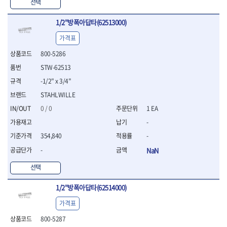
WIHA
WOODCRAFT
- 청소기
선택
- 임팩휠너트소켓
- 테이블쏘
- T별렌치세트
- 오토해머
XCELITE
XPROTOOL-기어렌치
- 원형톱날
- 깃발형별렌치
1/2"방폭아답타(62513000)
ZETA
ZETA(LED)
전동악세서리
- 샌딩디스크
- 너트T렌치
- 충전드릴용소켓
ZETA(PVC커터)
ZETA(라디에이터)
- 스크롤쏘날
가격표
- 별T렌치
- 전동비트롱소켓
- 숫돌
ZETA(비트셋트)
ZETA(자화기)
- 소켓비트세트
800-5286
- 드릴비트
- 다이아몬드숫돌
- 공구세트
ZETA(커터)
ZONE KING
STW-62513
- 비트세트
- 원형톱날/루터비트
- 드라이버세트
가드맨
게링 HSS
- 드릴척
- 루터비트
-1/2" x 3/4"
- 렌치세트
게링 HSS-CO
나노원
- 육각비트
- 루터비트세트
- 육각드라이버
STAHLWILLE
나이텍스
대건
- 퀵릴리스비트소켓
- 직쏘날
- 드라이버
0 / 0
1 EA
대건케이블
동해
- 전동비트소켓
- 디지털앵글파인더
- 타격드라이버
- 롱자석소켓
-
디월트
디월트 인버터 발전기
- 띠톱날
- 양용드라이버
- 소켓아답타
- 모종삽
라이트 세이키
맘모스
- 너트드라이버
354,840
-
- 악세서리
- 갈퀴
- 별드라이버
멜텍
미주산업
-
NaN
- 청소기
- 호미
- 일자드라이버
바람돌이
백마
- 컷쏘날
- 스포크
선택
- 십자드라이버
벡스
북성
- 원형톱날
- 파종기
- 포지드라이버
스팀코리아
아임삭
- 홈클리너
1/2"방폭아답타(62514000)
- 라운드너트드라이버
에어공구
에버그린
에코파워팩
- 제초기
- 양용드라이버핸들
- 에어라쳇렌치
가격표
에코플로우
엠파이어
- 삽
- 포켓양용드라이버
- 에어임팩렌치
- 괭이
800-5287
우주전열(겨울)
우주전열(여름)
- 드라이버날
- 에어드릴