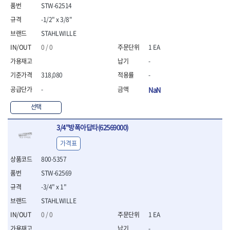
- 통나무쪼개기
- 날교환드라이버세트
- 에어오비탈센더
이젠
이홈
STW-62514
- 전동대패
- 드라이버핸들
- 에어드라이버
일레드
조란
-1/2" x 3/8"
- 가든툴세트
- 비트세트
- 에어다이그라인더
츠노다(TTC)
콰이어트존
STAHLWILLE
- 비트홀다드라이버
- 에어멀티샌더
연마기계
타이거(TIGER)
플렉스-절단석
0 / 0
1 EA
- 비트홀다드라이버세트
- 에어앵글그라인더
- 습식그라인더
협성
황금손
- 드라이버블레이드
- 에어리베터기
- 건식그라인더
-
- 비트드라이버
- 타이어압력게이지
- 연마지그
318,080
-
- 별비트
- 에어밸트샌더
- 연마숫돌
-
NaN
- 육각비트
- 에어원형샌더
- 기타 악세사리
- 검전드라이버
- 에어폴리셔
목공기계
선택
- 육각T렌치
- 에어톱
- 루터, 루터테이블
- 전동비트홀다
- 에어펀치
3/4"방폭아답타(62569000)
- 샌더폴리셔
- 드라이버비트세트
- 에어스프레이건
기타목공구
가격표
- 옵셋드라이버
- 에어원터치카플러
- 클램프
- 스크래퍼드라이버
- 에어건
800-5357
- 시계드라이버
운반기기
STW-62569
- 정밀드라이버
- 데크트럭
-3/4" x 1"
- 기어렌치
- 핸드카트
- 육각복스드라이버
STAHLWILLE
- 운반대차
- 스크류드라이버
- 운반가방
0 / 0
1 EA
- 툴첵플러스
-