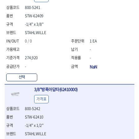
- 안전고글
측정도구
자동차용장비
- 롱소켓레일세트
- 동파이프커터
LOGOSOL(AGMA)
LONCIN
- 목공용끌세트
800-5241
- 방진마스크
- 자
- 타이어탈착기
- 육각비트소켓레일세트
- 플라스틱파이프커터
MACHAN
MAFELL
- 나무상자케이스
- 방독마스크
- 줄자
- 타이어휠발란스
- 소켓세트
- 디버러
STW-62409
MARTOR
MAYHEW
- 버니셔
- 보호복
- 컴퍼스
- 판금작기세트
- 스터드풀러
- 동파이프확관기세트
-1/4" x 3/8"
- 끌
MCC
MEGA
- 장갑
- 분도기
- 리프트
- 너트트위스터
- 전동오스타세트
- 가우지
STAHLWILLE
MORSE
NANIWA
- 낙하방지코드
- 수평기
- 판금계측자
- 볼트트위스터
- 배관내시경
- 조각칼
- 무릎 보호대
NICHOLSON
Norton
- 테파게이지
- 핸드훅크
0 / 0
1 EA
- 탭홀더
- 배관청소기
- 끌세트
- 레이저메타
- 엔진홀드
OLSON
OSEIN
- 다이홀더
- 하수구청소기
전기.계절상품
-
- 대패
- 기타 측정도구
- 코끼리잭
- T형소켓렌치
- 오거
PB
PFEIL
- 열풍기
- 톱
274,920
-
- 검전테스터
- 가래지잭
- 옵셋라쳇렌치
- 커터
- 히터
PICA
PICARD
- 대패날
-
NaN
- 라쳇렌치세트
- 스프링헤드
- 충전식분무기
토크렌치
자동차용공구
PROXXON
RICHMOND
- 미니터닝세트
- 임팩드라이버
- PVC커터
- 선풍기
- 토크렌치바디
- 플레어너트소켓
선택
- 포스너비트
RIDGID
ROBERTSORBY
- 임팩드라이버세트
- 기타 악세사리
- 용접기
- 토크렌치
- 인젝터스페셜소켓
- 악세사리
ROTARY LIFT
ROTHENBERGER
- 비트라쳇핸들
- 콤프레샤
- LED충전식작업등
- 디지탈토크렌치
- 드레인플러그소켓
3/8"방폭아답타(62410000)
- 클로스샌딩롤
RUBI
RUKO
- 비트
- LED램프
- 토크렌치라쳇헤드
- 벨트텐션풀리렌치
전동.충전공구
- 스프레이건
가격표
RYOBI
S.Djarv Hantverk AB
- 파워비트
- 예초기
- 토크렌치스패너헤드
- 리무버
- 드릴
- 작업용톱
- 양용드라이버비트
SCANGRIP
Scanprobe
- 라디에이터
- 토크렌치링헤드
- 드래그링크소켓
800-5242
- 드라이버
- 송곳
- 파워비트세트
- 심지난로
- 토크아답타
SENCI
SHINANO
- 록너트버스터
- 임팩렌치
- 각끌
STW-62410
- 너트세터
- 온수 히터
- 크로우풋
- 토션바
SHOPVAC
SICE
- 샌더
- 측정자
-1/4" x 1/2"
- 마그네틱너트세터
- 열선
- 토크테스터기
- 임팩뒤바퀴휠너트소켓
- 앵글그라인더
- 클립
SKIL
SMOOS
- 슬라이딩마그네틱너트
- 정온선
STAHLWILLE
- 비디오스코프
- 반사경
- 컷쏘
- 컴파스
SOURCE
SPARTAN