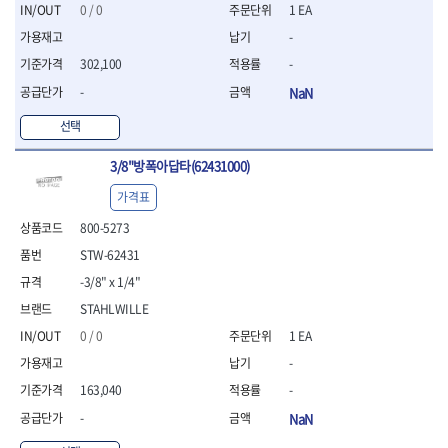
세터
- 콤프레셔
- 토크드라이버핸들
- 오일휠타소켓
- 각도절단기
0 / 0
1 EA
- 작업대
STAHLWILLE
STANZANI
- 비트아답타
- 토크드라이버세트
- 레버바
- 플런지쏘
- 물림쇠
-
SWANSON
TEFENPLAST
- 충전드릴용롱소켓
- 토크드라이버
- 호스클램프플라이어
- 블로워
- 측정기
302,100
-
- 나비볼트소켓
TENGU
THETA -직판오일등
- 토크드라이버블레이드
- 피스톤링컴프레셔
- 밴드쏘
- 디지털습도측정기
- 스파크플러그소켓
- 다이얼토크렌치
THETA-공구함
THETA-드라이버
- 드로우핸들
-
NaN
- 원형톱
- 지그그리퍼시스템
- 비트소켓레일세트
- 토크멀티플라이어
- 판금돌리
THETA-랜턴
THETA-망치
- 해머드릴
- 치즐
선택
- 임팩비트소켓
- 토크렌치비트홀다헤드
- 스파크플러그플라이어
- 임팩드라이버
- 치즐세트
THETA-몽키
THETA-소켓비트
- 조인트
- 가방/케이스
- 범핑망치
- 로터리해머
- 파팅툴
THETA-스패너
THETA-운반구
3/8"방폭아답타(62431000)
- 세미롱임팩소켓
- 픽업툴
- 라쳇렌치
- 터닝툴세트
절삭공구
THETA-자동몽키
THETA-자석소켓
- 라쳇헤드
- 클립플라이어
- 전동가위
가격표
- 할로윙툴
- 홀쏘날
THETA-전동악세서리
THETA-측정
- 임팩아답타
- 허브캡풀러
- 직쏘
- 캘리퍼
- 바이메탈홀쏘날
800-5273
- 비트홀다
THETA-커터,가위
THETA-핸드카트
- 산소센서소켓
- 멀티커터
- 잭나이프
- 하이스드릴
- 볼L렌치세트
STW-62431
THETA-헤라
THOMAS FLINN
- 클립리무버
- 광택기
- 스코프세트
- 하이스코발트드릴
- L렌치세트
- 자석접시
TOP
TOPTUL
- 앵글그라인더
-3/8" x 1/4"
- 조각세트
- 드릴세트
- 볼L렌치
- 작업용등받이
- 샌딩머신
- 크래프트카버세트
TORMEK
TRACER
- 아바
STAHLWILLE
- L렌치
- 자동차전용공구
- 밴드쏘
- 말렛스위프
- 반대탭
TSUNESABURO
TUOFU
0 / 0
1 EA
- 별렌치세트
- 타이어레버
- 콤보세트
- 목공용망치
- 톱날
TWOCHERRYS
UVEX
- 별렌치
- 스크래퍼
-
- 충전광택기
- 절단석
대패
VALLORBE
VAUGHAN
- T렌치
- 후크드라이버
- 로터리해머
163,040
-
- 원형톱날
- 스크래퍼
- T렌치세트
VBW
VESSEL
- 너트그립소켓
- 배터리
- 핸드툴세트
-
NaN
- 접렌치
WALTER
WERA
- 충전기
임팩휠너트소켓
- 다이아몬드휠
- 접별렌치