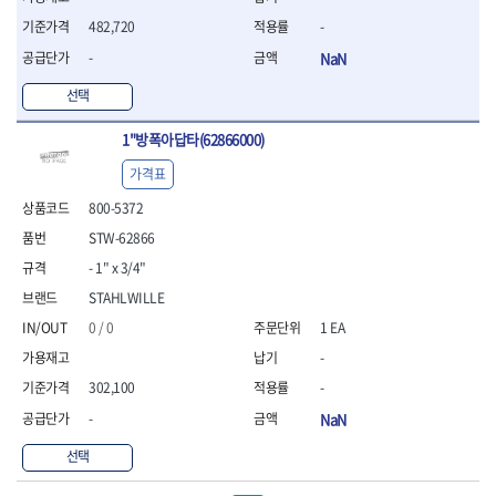
- 조절식렌치
- 볼트세터
482,720
-
- 너트드라이버
-
NaN
- 자화기
- 레이저팁 드라이버
선택
- 라쳇렌치
1"방폭아답타(62866000)
- 임팩엑스트라롱소켓
- 파워렌치
가격표
- 드릴척아답타
800-5372
- 조인트플러그소켓
- 옵셋렌치
STW-62866
- 파워렌치
- 1" x 3/4"
- 소켓홀더
STAHLWILLE
- 클라이밍비트
- 토크아답타
0 / 0
1 EA
- 비트소켓세트
-
- 포지비트
302,100
-
- 일자비트
-
NaN
- 임팩별비트
- 임팩일자비트
선택
- 임팩포지비트
- 임팩십자비트