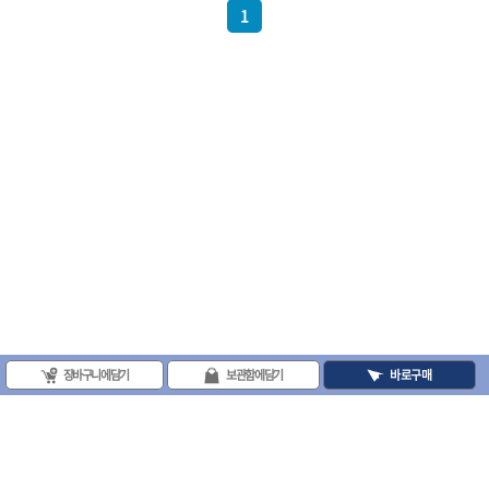
1
- 십자비트
- 임팩별비트소켓
- 임팩XZN비트소켓
- 십자비트소켓
- 일자비트소켓
- XZN비트
- 임팩XZN비트
- 라쳇핸들세트
- 사각비트
- 토크드라이버
- 포지비트소켓
- 임팩포지비트소켓
플라이어,몽키,스패너
- 뻰치
- 편구스패너
- 플라이어
장바구니에 담기
보관함에 담기
바로구매
- 니퍼
- 롱노우즈
- 스냅링플라이어
- 그룹조인트플라이어
- 케이블커터