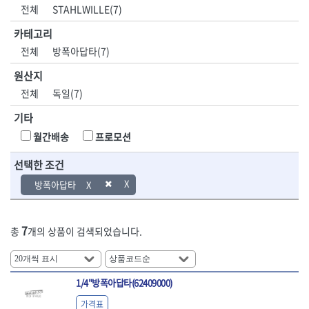
DH신바람
DMT
전체
STAHLWILLE(7)
- 육각비트소켓
- 유압전선압착기
산업.안전.웰딩.
목공공구.목공
EIGHT
EISHIN
- 임팩육각비트소켓
- 듀잇밴더
계절
기계
카테고리
EKLIND
ELIPSE
- 별비트소켓
- 마이크로드레인
전체
방폭아답타(7)
ENGINEER
EXPERT
- XZN비트소켓
- 마이크로릴
산업, 생활용품
조각도.끌
FASTCAP
FISKARS
- 임팩육각비트
- 시스네이크컴팩
원산지
- 펜
- 평도
- 임팩비트
- 시스네이크미니릴
FLAG
FLEX
- 나사고정제
- 아사도
전체
독일(7)
- 임팩비트홀더
- 시스네이크
FLEXCUT
FORREST
- 배관밀봉제
- 환도
- 유니버셜조인트
- 배관검사용모니터
기타
GIANTLOK
HALDER
- 윤활방청제
- 심환도
- 아답타
- 내시경카메라
- 선글라스, 고글
- 곡환도
HAZET
HIOKI
월간배송
프로모션
- 연결대
- 라인송신기
- 설치형가림막
- 삼각도
HIT
IR
- 임팩연결대
- 탐지용수신기
- 블로워
- 곡아사도
선택한 조건
IRWIN
ISOTOOL
- 볼연결대
- 콤비네이션청소기
- 전선릴
- 곡삼각도
JOKARI
KAKURI
방폭아답타
- 볼연결대세트
- 수동스피너
- 연장선
- 조각도
- 라쳇핸들
- 프렉스샤프트
Katimax
KAWASA
- 마카
- 대형평도
- 퀵릴리스라쳇핸들
- 액세서리
KBS
KHEIRON
- 매직
- 조각도세트
- 플렉시블라쳇핸들
- 전동드럼머신
7
총
개의 상품이 검색되었습니다.
KLEIN
KNIPEX
- 작업등
- D형조각도
- 단축라쳇핸들
- 스프링청소기
- 케이블타이
- 카빙나이프
KOKEN
KOMELON
- 라쳇아답터
- 고압파이프세척기
- 스피커
- 나이프
측정공구.절삭
자동차공구.장
KTC
KUKEN
- 수동복스대
- 건/습식 청소기
- 스코프
공구
비
안전용품
LENOX(사입)
LENOX(수입)
1/4"방폭아답타(62409000)
- 스핀드라이버
- 청소기악세서리
- 손도끼
- 안전안경
LIENIELSEN
LOCTITE
- 소켓레일세트
- 체인파이프렌치
가격표
- 목공용끌