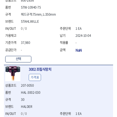
800-2836
- 통나무쪼개기
- 날교환드라이버세트
- 에어오비탈센더
이젠
이홈
- 전동대패
STW-10940-75
- 드라이버핸들
- 에어드라이버
일레드
조란
- 가든툴세트
- 비트세트
- 에어다이그라인더
헤드규격:75mm, L:350mm
츠노다(TTC)
콰이어트존
- 비트홀다드라이버
- 에어멀티샌더
연마기계
타이거(TIGER)
플렉스-절단석
STAHLWILLE
- 비트홀다드라이버세트
- 에어앵글그라인더
- 습식그라인더
협성
황금손
0 / 0
1 EA
- 드라이버블레이드
- 에어리베터기
- 건식그라인더
- 비트드라이버
- 타이어압력게이지
2024-10-04
- 연마지그
- 별비트
- 에어밸트샌더
- 연마숫돌
37,980
-
- 육각비트
- 에어원형샌더
- 기타 악세사리
-
NaN
- 검전드라이버
- 에어폴리셔
목공기계
- 육각T렌치
- 에어톱
선택
- 루터, 루터테이블
- 전동비트홀다
- 에어펀치
- 샌더폴리셔
- 드라이버비트세트
- 에어스프레이건
3002 조립식망치
기타목공구
- 옵셋드라이버
- 에어원터치카플러
가격표
- 클램프
- 스크래퍼드라이버
- 에어건
- 시계드라이버
207-0050
운반기기
- 정밀드라이버
- 데크트럭
HAL-3002-030
- 기어렌치
- 핸드카트
30
- 육각복스드라이버
- 운반대차
- 스크류드라이버
HALDER
- 운반가방
- 툴첵플러스
0 / 0
1 EA