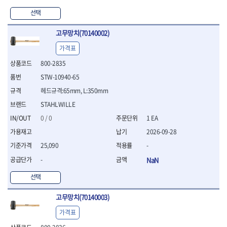
WIHA
WOODCRAFT
- 청소기
- 임팩휠너트소켓
- 테이블쏘
- T별렌치세트
- 오토해머
선택
XCELITE
XPROTOOL-기어렌치
- 원형톱날
- 깃발형별렌치
ZETA
ZETA(LED)
전동악세서리
- 샌딩디스크
- 너트T렌치
고무망치(70140002)
- 충전드릴용소켓
ZETA(PVC커터)
ZETA(라디에이터)
- 스크롤쏘날
- 별T렌치
- 전동비트롱소켓
- 숫돌
가격표
ZETA(비트셋트)
ZETA(자화기)
- 소켓비트세트
- 드릴비트
- 다이아몬드숫돌
- 공구세트
ZETA(커터)
ZONE KING
800-2835
- 비트세트
- 원형톱날/루터비트
- 드라이버세트
가드맨
게링 HSS
STW-10940-65
- 드릴척
- 루터비트
- 렌치세트
게링 HSS-CO
나노원
- 육각비트
- 루터비트세트
헤드규격:65mm, L:350mm
- 육각드라이버
나이텍스
대건
- 퀵릴리스비트소켓
- 직쏘날
- 드라이버
STAHLWILLE
대건케이블
동해
- 전동비트소켓
- 디지털앵글파인더
- 타격드라이버
0 / 0
1 EA
- 롱자석소켓
디월트
디월트 인버터 발전기
- 띠톱날
- 양용드라이버
2026-09-28
- 소켓아답타
- 모종삽
라이트 세이키
맘모스
- 너트드라이버
- 악세서리
- 갈퀴
25,090
-
- 별드라이버
멜텍
미주산업
- 청소기
- 호미
- 일자드라이버
바람돌이
백마
-
NaN
- 컷쏘날
- 스포크
- 십자드라이버
벡스
북성
- 원형톱날
- 파종기
선택
- 포지드라이버
스팀코리아
아임삭
- 홈클리너
- 라운드너트드라이버
에어공구
에버그린
에코파워팩
고무망치(70140003)
- 제초기
- 양용드라이버핸들
- 에어라쳇렌치
에코플로우
엠파이어
- 삽
- 포켓양용드라이버
- 에어임팩렌치
가격표
- 괭이
우주전열(겨울)
우주전열(여름)
- 드라이버날
- 에어드릴