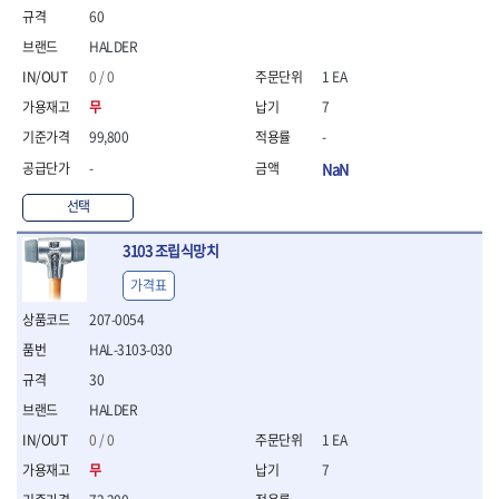
60
- 니퍼 외
- 바이스플라이어
HALDER
- 옵셋렌치
0 / 0
1 EA
- 공구함세트
무
7
- 콤비네이션렌치
- 양구스패너
99,800
-
- 라쳇콤비네이션렌치
-
NaN
- 라쳇옵셋렌치
- 콤비네이션렌치세트
선택
- 플레어너트렌치
3103 조립식망치
- 양구스패너세트
- 옵셋렌치세트
가격표
- 라쳇콤비네이션렌치세
207-0054
트
- 몽키스패너
HAL-3103-030
- 라쳇콤비네이션세트
30
- 라쳇렌치
HALDER
- 함마렌치
- 멀티플라이어
0 / 0
1 EA
- 미니라쳇세트
무
7
- 기타