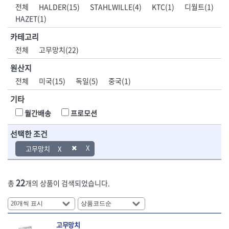
DH신바람
DMT
전체
HALDER(15)
STAHLWILLE(4)
KTC(1)
디월트(1)
- 육각비트소켓
- 유압전선압착기
산업.안전.웰딩.
목공공구.목공
EIGHT
EISHIN
HAZET(1)
- 임팩육각비트소켓
- 듀잇밴더
계절
기계
EKLIND
ELIPSE
- 별비트소켓
- 마이크로드레인
카테고리
ENGINEER
EXPERT
- XZN비트소켓
- 마이크로릴
산업, 생활용품
조각도.끌
전체
고무망치(22)
FASTCAP
FISKARS
- 임팩육각비트
- 시스네이크컴팩
- 펜
- 평도
- 임팩비트
- 시스네이크미니릴
FLAG
FLEX
- 나사고정제
- 아사도
원산지
- 임팩비트홀더
- 시스네이크
FLEXCUT
FORREST
- 배관밀봉제
- 환도
전체
미국(15)
독일(5)
중국(1)
- 유니버셜조인트
- 배관검사용모니터
GIANTLOK
HALDER
- 윤활방청제
- 심환도
- 아답타
- 내시경카메라
기타
- 선글라스, 고글
- 곡환도
HAZET
HIOKI
- 연결대
- 라인송신기
- 설치형가림막
- 삼각도
HIT
IR
월간배송
프로모션
- 임팩연결대
- 탐지용수신기
- 블로워
- 곡아사도
IRWIN
ISOTOOL
- 볼연결대
- 콤비네이션청소기
- 전선릴
- 곡삼각도
선택한 조건
JOKARI
KAKURI
- 볼연결대세트
- 수동스피너
- 연장선
- 조각도
- 라쳇핸들
- 프렉스샤프트
Katimax
KAWASA
고무망치
- 마카
- 대형평도
- 퀵릴리스라쳇핸들
- 액세서리
KBS
KHEIRON
- 매직
- 조각도세트
- 플렉시블라쳇핸들
- 전동드럼머신
KLEIN
KNIPEX
- 작업등
- D형조각도
- 단축라쳇핸들
- 스프링청소기
22
총
개의 상품이 검색되었습니다.
- 케이블타이
- 카빙나이프
KOKEN
KOMELON
- 라쳇아답터
- 고압파이프세척기
- 스피커
- 나이프
측정공구.절삭
자동차공구.장
KTC
KUKEN
- 수동복스대
- 건/습식 청소기
- 스코프
공구
비
안전용품
LENOX(사입)
LENOX(수입)
- 스핀드라이버
- 청소기악세서리
- 손도끼
- 안전안경
LIENIELSEN
LOCTITE
- 소켓레일세트
- 체인파이프렌치
고무망치
- 목공용끌