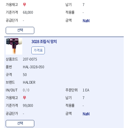
연마용품
무
7
- 조줄
68,000
-
- 철공용줄
- 목공용줄
-
NaN
- 조줄세트
선택
- 판금줄홀더
- 줄
3028 조립식 망치
공구함.공구집
- 공구함
가격표
- 탑체스터
207-0075
- 플라스틱이동공구함
HAL-3028-050
- 공구통
- 기타공구
50
- 공구가방
HALDER
기타 작업공구
0 / 0
1 EA
- 헤라
무
7
- 케이스
99,000
-
- 수리키트
- 고정링/링
-
NaN
- 핀
선택