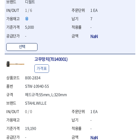
세터
- 콤프레셔
- 토크드라이버핸들
- 오일휠타소켓
디월트
- 각도절단기
- 작업대
STAHLWILLE
STANZANI
- 비트아답타
- 토크드라이버세트
- 레버바
- 플런지쏘
- 물림쇠
1 / 6
1 EA
SWANSON
TEFENPLAST
- 충전드릴용롱소켓
- 토크드라이버
- 호스클램프플라이어
- 블로워
- 측정기
유
7
- 나비볼트소켓
TENGU
THETA -직판오일등
- 토크드라이버블레이드
- 피스톤링컴프레셔
- 밴드쏘
- 디지털습도측정기
- 스파크플러그소켓
5,000
-
- 다이얼토크렌치
THETA-공구함
THETA-드라이버
- 드로우핸들
- 원형톱
- 지그그리퍼시스템
- 비트소켓레일세트
- 토크멀티플라이어
- 판금돌리
THETA-랜턴
THETA-망치
- 해머드릴
-
NaN
- 치즐
- 임팩비트소켓
- 토크렌치비트홀다헤드
- 스파크플러그플라이어
- 임팩드라이버
- 치즐세트
THETA-몽키
THETA-소켓비트
- 조인트
선택
- 가방/케이스
- 범핑망치
- 로터리해머
- 파팅툴
THETA-스패너
THETA-운반구
- 세미롱임팩소켓
- 픽업툴
- 라쳇렌치
- 터닝툴세트
절삭공구
THETA-자동몽키
THETA-자석소켓
고무망치(70140001)
- 라쳇헤드
- 클립플라이어
- 전동가위
- 할로윙툴
- 홀쏘날
THETA-전동악세서리
THETA-측정
- 임팩아답타
- 허브캡풀러
- 직쏘
가격표
- 캘리퍼
- 바이메탈홀쏘날
- 비트홀다
THETA-커터,가위
THETA-핸드카트
- 산소센서소켓
- 멀티커터
- 잭나이프
- 하이스드릴
800-2834
- 볼L렌치세트
THETA-헤라
THOMAS FLINN
- 클립리무버
- 광택기
- 스코프세트
- 하이스코발트드릴
- L렌치세트
STW-10940-55
- 자석접시
TOP
TOPTUL
- 앵글그라인더
- 조각세트
- 드릴세트
- 볼L렌치
- 작업용등받이
- 샌딩머신
헤드규격:55mm, L:320mm
- 크래프트카버세트
TORMEK
TRACER
- 아바
- L렌치
- 자동차전용공구
- 밴드쏘
- 말렛스위프
- 반대탭
TSUNESABURO
TUOFU
STAHLWILLE
- 별렌치세트
- 타이어레버
- 콤보세트
- 목공용망치
- 톱날
TWOCHERRYS
UVEX
0 / 0
1 EA
- 별렌치
- 스크래퍼
- 충전광택기
- 절단석
대패
VALLORBE
VAUGHAN
- T렌치
- 후크드라이버
-
- 로터리해머
- 원형톱날
- 스크래퍼
- T렌치세트
VBW
VESSEL
- 너트그립소켓
- 배터리
19,190
-
- 핸드툴세트
- 접렌치
WALTER
WERA
- 충전기
임팩휠너트소켓
- 다이아몬드휠
-
NaN
- 접별렌치