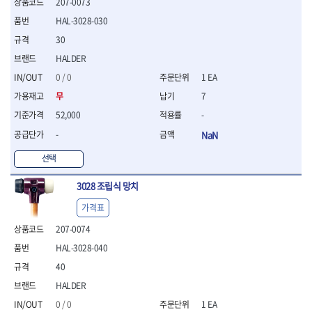
207-0073
- 평치즐
HAL-3028-030
- 핀펀치세트
30
- 펀치
- 펀치세트
HALDER
- 톱대
0 / 0
1 EA
- 용접용품
무
7
- 빠루
- 철공끌
52,000
-
원예.사무용품
-
NaN
- 커터칼
선택
- 전지가위
- 정글칼
3028 조립식 망치
- 전정톱
- 접톱
가격표
- 목공톱
207-0074
- 고지톱
HAL-3028-040
- 다목적가위
- 안전커터칼
40
- 휠메저
HALDER
- 마킹
0 / 0
1 EA