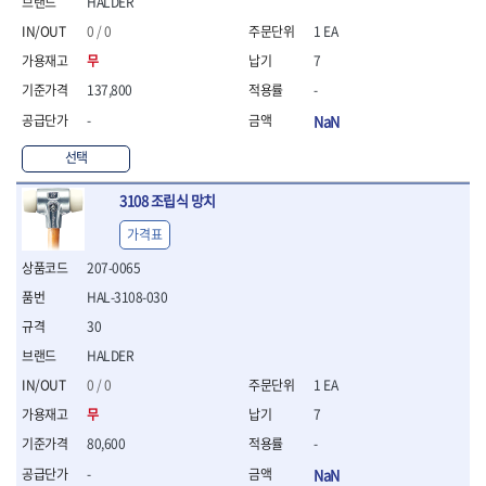
- 절연펜치
HALDER
- 절연니퍼
0 / 0
1 EA
- 절연가위
무
7
- 절연비트
137,800
-
- 절연드라이버교체날
- 절연공구세트
-
NaN
- 절연라쳇렌치
선택
- 절연라쳇렌치세트
- 절연볼트커터
3108 조립식 망치
- 절연아답타
- 절연펀치
가격표
- 기타
207-0065
- 방폭연결대
HAL-3108-030
- 방폭옵셋렌치
- 방폭니퍼
30
- 방폭펜치
HALDER
- 방폭플라이어
0 / 0
1 EA
- 방폭가위
- 방폭렌치
무
7
- 방폭스패너
80,600
-
- 방폭비트소켓
-
NaN
- 방폭아답타