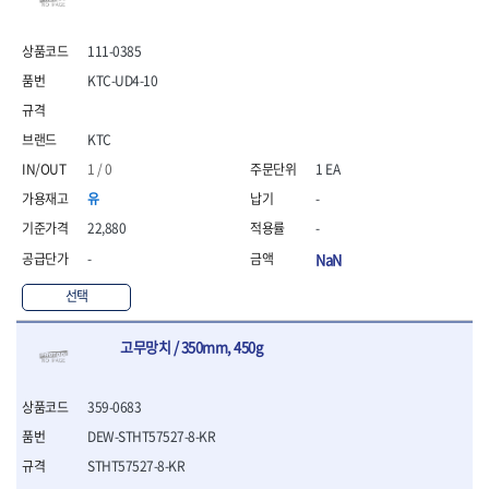
- 안전고글
측정도구
자동차용장비
- 롱소켓레일세트
- 동파이프커터
LOGOSOL(AGMA)
LONCIN
- 목공용끌세트
- 방진마스크
- 자
- 타이어탈착기
- 육각비트소켓레일세트
- 플라스틱파이프커터
MACHAN
MAFELL
- 나무상자케이스
- 방독마스크
111-0385
- 줄자
- 타이어휠발란스
- 소켓세트
- 디버러
MARTOR
MAYHEW
- 버니셔
- 보호복
- 컴퍼스
- 판금작기세트
- 스터드풀러
- 동파이프확관기세트
KTC-UD4-10
- 끌
MCC
MEGA
- 장갑
- 분도기
- 리프트
- 너트트위스터
- 전동오스타세트
- 가우지
MORSE
NANIWA
- 낙하방지코드
- 수평기
- 판금계측자
- 볼트트위스터
- 배관내시경
- 조각칼
KTC
- 무릎 보호대
NICHOLSON
Norton
- 테파게이지
- 핸드훅크
- 탭홀더
- 배관청소기
- 끌세트
- 레이저메타
- 엔진홀드
OLSON
OSEIN
1 / 0
1 EA
- 다이홀더
- 하수구청소기
전기.계절상품
- 대패
- 기타 측정도구
- 코끼리잭
- T형소켓렌치
- 오거
PB
PFEIL
- 열풍기
유
-
- 톱
- 검전테스터
- 가래지잭
- 옵셋라쳇렌치
- 커터
- 히터
PICA
PICARD
- 대패날
22,880
-
- 라쳇렌치세트
- 스프링헤드
- 충전식분무기
토크렌치
자동차용공구
PROXXON
RICHMOND
- 미니터닝세트
-
NaN
- 임팩드라이버
- PVC커터
- 선풍기
- 토크렌치바디
- 플레어너트소켓
- 포스너비트
RIDGID
ROBERTSORBY
- 임팩드라이버세트
- 기타 악세사리
- 용접기
- 토크렌치
- 인젝터스페셜소켓
- 악세사리
선택
ROTARY LIFT
ROTHENBERGER
- 비트라쳇핸들
- 콤프레샤
- LED충전식작업등
- 디지탈토크렌치
- 드레인플러그소켓
- 클로스샌딩롤
RUBI
RUKO
- 비트
- LED램프
- 토크렌치라쳇헤드
- 벨트텐션풀리렌치
전동.충전공구
- 스프레이건
고무망치 / 350mm, 450g
RYOBI
S.Djarv Hantverk AB
- 파워비트
- 예초기
- 토크렌치스패너헤드
- 리무버
- 드릴
- 작업용톱
- 양용드라이버비트
SCANGRIP
Scanprobe
- 라디에이터
- 토크렌치링헤드
- 드래그링크소켓
- 드라이버
- 송곳
- 파워비트세트
- 심지난로
- 토크아답타
SENCI
SHINANO
- 록너트버스터
- 임팩렌치
359-0683
- 각끌
- 너트세터
- 온수 히터
- 크로우풋
- 토션바
SHOPVAC
SICE
- 샌더
- 측정자
DEW-STHT57527-8-KR
- 마그네틱너트세터
- 열선
- 토크테스터기
- 임팩뒤바퀴휠너트소켓
- 앵글그라인더
- 클립
SKIL
SMOOS
STHT57527-8-KR
- 슬라이딩마그네틱너트
- 정온선
- 비디오스코프
- 반사경
- 컷쏘
- 컴파스
SOURCE
SPARTAN