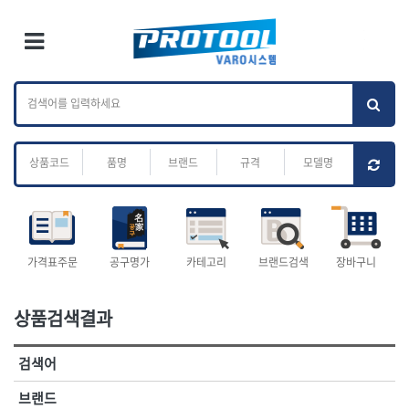
×
Ri
×
Toggle Menu
카테고리 검색
브랜드 검색
To
작업공구.종합
배관.전동.에어.
가나다
ABC
M
공구
운반
전체
ㄱ
ㄴ
ㄷ
ㄹ
ㅁ
ㅂ
ㅅ
ㅇ
ㅈ
소켓,렌치,드라이버
배관공구.장비
ㅊ
ㅋ
ㅌ
ㅍ
ㅎ
- 소켓
- 파이프렌치
- 롱소켓
- 스트랩락파이프핸들
- 세미롱소켓
- 파이프커터
전체
- 엑스트라롱소켓
- 튜빙커터
- 임팩소켓
- 리머
1-DAY
ABC
가격표주문
공구명가
카테고리
브랜드검색
장바구니
- 임팩세미롱소켓
- 밴더
ACE POWER
Armor Tool, LLC
- 임팩롱소켓
- 동파이프확관기
AURIOU
Benchcrafted
- 유니버셜소켓
- 파이프나사산가공기
상품검색결과
BHS(영창망치)
BTK
- 별소켓
- 오스타세트
CHANNELLOCK
CMO
- 롱별소켓
- 파이프가공기
검색어
- 임팩별소켓
- 바이스
CMT
CP
- 임팩롱별소켓
- 파이프스탠드
CROWN
DEWIT
브랜드
- 비트소켓
- 파이프바이스