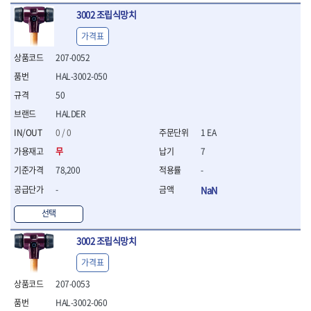
- 십자비트
3002 조립식망치
- 임팩별비트소켓
가격표
- 임팩XZN비트소켓
- 십자비트소켓
207-0052
- 일자비트소켓
HAL-3002-050
- XZN비트
50
- 임팩XZN비트
- 라쳇핸들세트
HALDER
- 사각비트
0 / 0
1 EA
- 토크드라이버
무
7
- 포지비트소켓
78,200
-
- 임팩포지비트소켓
-
NaN
플라이어,몽키,스패너
- 뻰치
선택
- 편구스패너
- 플라이어
3002 조립식망치
- 니퍼
가격표
- 롱노우즈
- 스냅링플라이어
207-0053
- 그룹조인트플라이어
HAL-3002-060
- 케이블커터