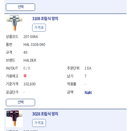
- 방폭T렌치
선택
- 방폭드라이버
- 방폭펀치
3108 조립식 망치
- 절연포지비트소켓
가격표
철공공구
207-0066
- 볼트커터
- 핸드볼트커터
HAL-3108-040
- 항공가위
40
- 클램프
HALDER
- 망치
- 빠루망치
0 / 0
1 EA
- 볼핀망치
무
7
- 함마망치
102,600
-
- 도끼
-
NaN
- 망치헤드
- 판금망치
선택
- 나일론무반동망치
- 플라스틱망치
3028 조립식 망치
- 고무망치
가격표
- 핀펀치
- 센타펀치