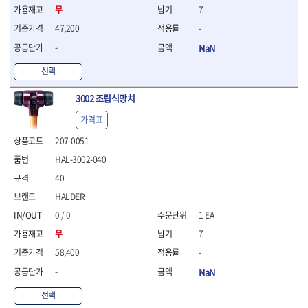
- 조절식렌치
무
7
- 볼트세터
47,200
-
- 너트드라이버
- 자화기
-
NaN
- 레이저팁 드라이버
선택
- 라쳇렌치
- 임팩엑스트라롱소켓
3002 조립식망치
- 파워렌치
- 드릴척아답타
가격표
- 조인트플러그소켓
207-0051
- 옵셋렌치
HAL-3002-040
- 파워렌치
- 소켓홀더
40
- 클라이밍비트
HALDER
- 토크아답타
0 / 0
1 EA
- 비트소켓세트
- 포지비트
무
7
- 일자비트
58,400
-
- 임팩별비트
-
NaN
- 임팩일자비트
- 임팩포지비트
선택
- 임팩십자비트