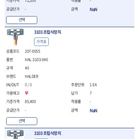
72,200
-
- 라쳇 드라이버
-
NaN
- 라쳇스패너
- 스피드렌치
선택
- 모터렌치
- 함마스패너
3103 조립식망치
절연.전설.방폭공구
가격표
- 절연옵셋렌치
- 절연연결대
207-0055
- 절연드라이버
HAL-3103-040
- 절연스패너
40
- 절연T렌치
HALDER
- 절연소켓
- 절연별소켓
0 / 0
1 EA
- 절연별비트소켓
무
7
- 절연육각비트소켓
85,400
-
- 절연라쳇핸들
- 절연렌치
-
NaN
- 절연토크렌치
선택
- 절연콤비네이션렌치
- 절연링렌치
3103 조립식망치
- 절연플라이어