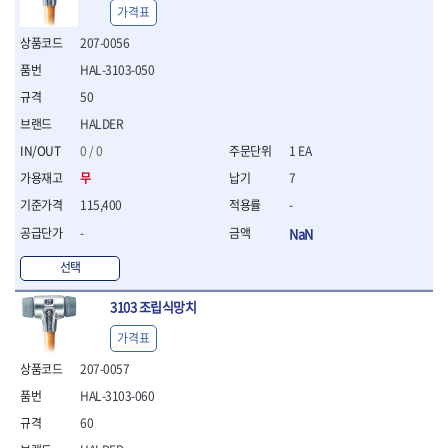
- 절연전공칼
가격표
- 절연안전모
207-0056
- 절연매트
HAL-3103-050
- 방폭소켓
- 방폭라쳇핸들
50
- 방폭콤비네이션렌치
HALDER
- 방폭함마스패너
0 / 0
1 EA
- 절연일자드라이버
- 절연별드라이버
무
7
- 절연드라이버세트
115,400
-
- 스트리퍼
-
NaN
- 라쳇케이블커터
- 자동스트리퍼
선택
- 케이블스트리퍼
- 압착기
3103 조립식망치
- 핀셋
가격표
- 절연공구세트
- 절연비트홀다
207-0057
- 절연비트홀다드라이버
HAL-3103-060
- 방폭망치
60
- 절연L렌치