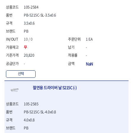
- 안전고글
측정도구
자동차용장비
- 롱소켓레일세트
- 동파이프커터
LOGOSOL(AGMA)
LONCIN
- 목공용끌세트
105-2584
- 방진마스크
- 자
- 타이어탈착기
- 육각비트소켓레일세트
- 플라스틱파이프커터
MACHAN
MAFELL
- 나무상자케이스
- 방독마스크
- 줄자
- 타이어휠발란스
- 소켓세트
- 디버러
PB-5215C-SL-3.5x0.6
MARTOR
MAYHEW
- 버니셔
- 보호복
- 컴퍼스
- 판금작기세트
- 스터드풀러
- 동파이프확관기세트
3.5x0.6
- 끌
MCC
MEGA
- 장갑
- 분도기
- 리프트
- 너트트위스터
- 전동오스타세트
- 가우지
PB
MORSE
NANIWA
- 낙하방지코드
- 수평기
- 판금계측자
- 볼트트위스터
- 배관내시경
- 조각칼
- 무릎 보호대
NICHOLSON
Norton
- 테파게이지
- 핸드훅크
10 / 0
1 EA
- 탭홀더
- 배관청소기
- 끌세트
- 레이저메타
- 엔진홀드
OLSON
OSEIN
- 다이홀더
- 하수구청소기
전기.계절상품
무
-
- 대패
- 기타 측정도구
- 코끼리잭
- T형소켓렌치
- 오거
PB
PFEIL
- 열풍기
- 톱
20,820
-
- 검전테스터
- 가래지잭
- 옵셋라쳇렌치
- 커터
- 히터
PICA
PICARD
- 대패날
-
NaN
- 라쳇렌치세트
- 스프링헤드
- 충전식분무기
토크렌치
자동차용공구
PROXXON
RICHMOND
- 미니터닝세트
- 임팩드라이버
- PVC커터
- 선풍기
- 토크렌치바디
- 플레어너트소켓
선택
- 포스너비트
RIDGID
ROBERTSORBY
- 임팩드라이버세트
- 기타 악세사리
- 용접기
- 토크렌치
- 인젝터스페셜소켓
- 악세사리
ROTARY LIFT
ROTHENBERGER
- 비트라쳇핸들
- 콤프레샤
- LED충전식작업등
- 디지탈토크렌치
- 드레인플러그소켓
- 클로스샌딩롤
절연용 드라이버 날 5215C (-)
RUBI
RUKO
- 비트
- LED램프
- 토크렌치라쳇헤드
- 벨트텐션풀리렌치
전동.충전공구
- 스프레이건
RYOBI
S.Djarv Hantverk AB
- 파워비트
- 예초기
- 토크렌치스패너헤드
- 리무버
- 드릴
- 작업용톱
- 양용드라이버비트
SCANGRIP
Scanprobe
- 라디에이터
- 토크렌치링헤드
- 드래그링크소켓
105-2585
- 드라이버
- 송곳
- 파워비트세트
- 심지난로
- 토크아답타
SENCI
SHINANO
- 록너트버스터
- 임팩렌치
- 각끌
PB-5215C-SL-4.0x0.8
- 너트세터
- 온수 히터
- 크로우풋
- 토션바
SHOPVAC
SICE
- 샌더
- 측정자
4.0x0.8
- 마그네틱너트세터
- 열선
- 토크테스터기
- 임팩뒤바퀴휠너트소켓
- 앵글그라인더
- 클립
SKIL
SMOOS
- 슬라이딩마그네틱너트
- 정온선
PB
- 비디오스코프
- 반사경
- 컷쏘
- 컴파스
SOURCE
SPARTAN